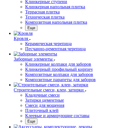
Клинкерные ступени
Клинкерная напольная плитка
Террасная плитка
Техническая плитка
Композитная напольная плитка
Еще
Кровля
Керамическая черепица
Песчанно-цементная черепица
Заборные элементы
Клинкерные колпаки для заборов
Клинкерный профильный кирпич
Композитные колпаки для заборов
Композитные парапеты для заборов
Строительные смеси, клеи, затирки
Кладочные смеси
Затирки цементные
Смеси для мощения
Плиточный клей
Клеевые и армирующие составы
Еще