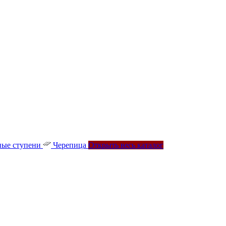
ые ступени
Черепица
Открыть весь каталог