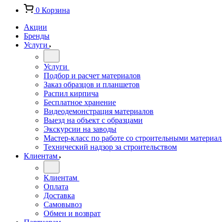
0
Корзина
Акции
Бренды
Услуги
Услуги
Подбор и расчет материалов
Заказ образцов и планшетов
Распил кирпича
Бесплатное хранение
Видеодемонстрация материалов
Выезд на объект с образцами
Экскурсии на заводы
Мастер-класс по работе со строительными материа
Технический надзор за строительством
Клиентам
Клиентам
Оплата
Доставка
Самовывоз
Обмен и возврат