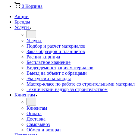
0
Корзина
Акции
Бренды
Услуги
Услуги
Подбор и расчет материалов
Заказ образцов и планшетов
Распил кирпича
Бесплатное хранение
Видеодемонстрация материалов
Выезд на объект с образцами
Экскурсии на заводы
Мастер-класс по работе со строительными материа
Технический надзор за строительством
Клиентам
Клиентам
Оплата
Доставка
Самовывоз
Обмен и возврат