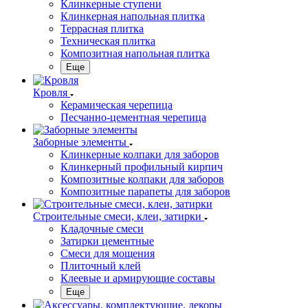
Клинкерные ступени
Клинкерная напольная плитка
Террасная плитка
Техническая плитка
Композитная напольная плитка
Еще
Кровля
Керамическая черепица
Песчанно-цементная черепица
Заборные элементы
Клинкерные колпаки для заборов
Клинкерный профильный кирпич
Композитные колпаки для заборов
Композитные парапеты для заборов
Строительные смеси, клеи, затирки
Кладочные смеси
Затирки цементные
Смеси для мощения
Плиточный клей
Клеевые и армирующие составы
Еще