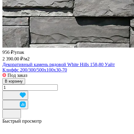
956 ₽/
упак
2 390.00 ₽/
м2
Декоративный камень рядовой White Hills 158-80 Уайт
Клиффс 200/300/500x100x30-70
Под заказ
В корзину
Быстрый просмотр