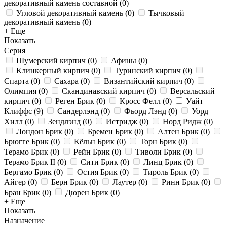
декоративный камень составной
(
0
)
Угловой декоративный камень
(
0
)
Тычковый
декоративный камень
(
0
)
+ Еще
Показать
Серия
Шумерский кирпич
(
0
)
Афины
(
0
)
Клинкерный кирпич
(
0
)
Туринский кирпич
(
0
)
Спарта
(
0
)
Сахара
(
0
)
Византийский кирпич
(
0
)
Олимпия
(
0
)
Скандинавский кирпич
(
0
)
Версальский
кирпич
(
0
)
Реген Брик
(
0
)
Кросс Фелл
(
0
)
Уайт
Клиффс
(
9
)
Сандерлэнд
(
0
)
Фьорд Лэнд
(
0
)
Уорд
Хилл
(
0
)
Зендлэнд
(
0
)
Истридж
(
0
)
Норд Ридж
(
0
)
Лондон Брик
(
0
)
Бремен Брик
(
0
)
Алтен Брик
(
0
)
Брюгге Брик
(
0
)
Кёльн Брик
(
0
)
Торн Брик
(
0
)
Терамо Брик
(
0
)
Рейн Брик
(
0
)
Тиволи Брик
(
0
)
Терамо Брик II
(
0
)
Сити Брик
(
0
)
Линц Брик
(
0
)
Бергамо Брик
(
0
)
Остия Брик
(
0
)
Тироль Брик
(
0
)
Айгер
(
0
)
Берн Брик
(
0
)
Лаутер
(
0
)
Ринн Брик
(
0
)
Бран Брик
(
0
)
Дюрен Брик
(
0
)
+ Еще
Показать
Назначение