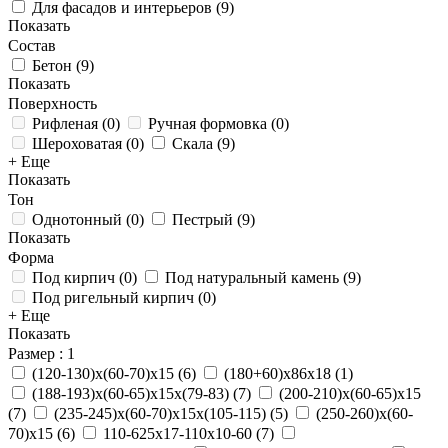
Для фасадов и интерьеров
(
9
)
Показать
Состав
Бетон
(
9
)
Показать
Поверхность
Рифленая
(
0
)
Ручная формовка
(
0
)
Шероховатая
(
0
)
Скала
(
9
)
+ Еще
Показать
Тон
Однотонный
(
0
)
Пестрый
(
9
)
Показать
Форма
Под кирпич
(
0
)
Под натуральный камень
(
9
)
Под ригельный кирпич
(
0
)
+ Еще
Показать
Размер
: 1
(120-130)х(60-70)х15
(
6
)
(180+60)х86х18
(
1
)
(188-193)х(60-65)х15х(79-83)
(
7
)
(200-210)х(60-65)х15
(
7
)
(235-245)х(60-70)х15х(105-115)
(
5
)
(250-260)х(60-
70)х15
(
6
)
110-625x17-110x10-60
(
7
)