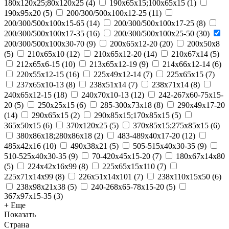
180х120х25;80х120х25
(
4
)
190х65х15;100х65х15
(
1
)
190х95х20
(
5
)
200/300/500x100x12-25
(
11
)
200/300/500x100x15-65
(
14
)
200/300/500x100x17-25
(
8
)
200/300/500x100x17-35
(
16
)
200/300/500x100x25-50
(
30
)
200/300/500x100x30-70
(
9
)
200x65x12-20
(
20
)
200х50х8
(
5
)
210x65x10
(
12
)
210x65x12-20
(
14
)
210х67х14
(
5
)
212x65x6-15
(
10
)
213x65x12-19
(
9
)
214x66x12-14
(
6
)
220x55x12-15
(
16
)
225x49x12-14
(
7
)
225х65х15
(
7
)
237x65x10-13
(
8
)
238х51х14
(
7
)
238х71х14
(
8
)
240x65x12-15
(
18
)
240x70x10-13
(
12
)
242-267x60-75x15-
20
(
5
)
250x25x15
(
6
)
285-300x73x18
(
8
)
290x49x17-20
(
14
)
290х65х15
(
2
)
290х85х15;170х85х15
(
5
)
365х50х15
(
6
)
370х120х25
(
5
)
370х85х15;275х85х15
(
6
)
380х86х18;280х86х18
(
2
)
483-489x40x17-20
(
12
)
485х42х16
(
10
)
490х38х21
(
5
)
505-515x40x30-35
(
9
)
510-525x40x30-35
(
9
)
70-420x45x15-20
(
7
)
180х67х14х80
(
5
)
224х42х16х99
(
8
)
225х65х15х110
(
7
)
225х71х14х99
(
8
)
226х51х14х101
(
7
)
238х110х15х50
(
6
)
238х98х21х38
(
5
)
240-268x65-78x15-20
(
5
)
367x97x15-35
(
3
)
+ Еще
Показать
Страна