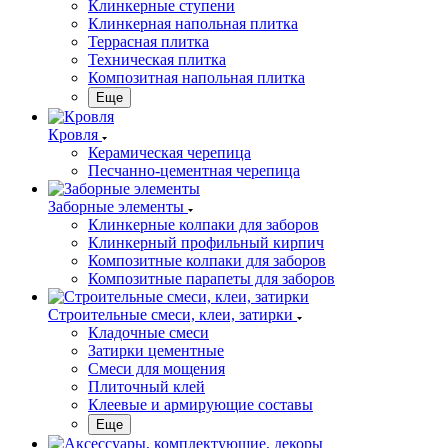
Клинкерные ступени
Клинкерная напольная плитка
Террасная плитка
Техническая плитка
Композитная напольная плитка
Еще
Кровля
Керамическая черепица
Песчанно-цементная черепица
Заборные элементы
Клинкерные колпаки для заборов
Клинкерный профильный кирпич
Композитные колпаки для заборов
Композитные парапеты для заборов
Строительные смеси, клеи, затирки
Кладочные смеси
Затирки цементные
Смеси для мощения
Плиточный клей
Клеевые и армирующие составы
Еще