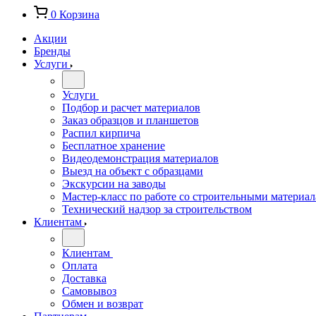
0
Корзина
Акции
Бренды
Услуги
Услуги
Подбор и расчет материалов
Заказ образцов и планшетов
Распил кирпича
Бесплатное хранение
Видеодемонстрация материалов
Выезд на объект с образцами
Экскурсии на заводы
Мастер-класс по работе со строительными материа
Технический надзор за строительством
Клиентам
Клиентам
Оплата
Доставка
Самовывоз
Обмен и возврат