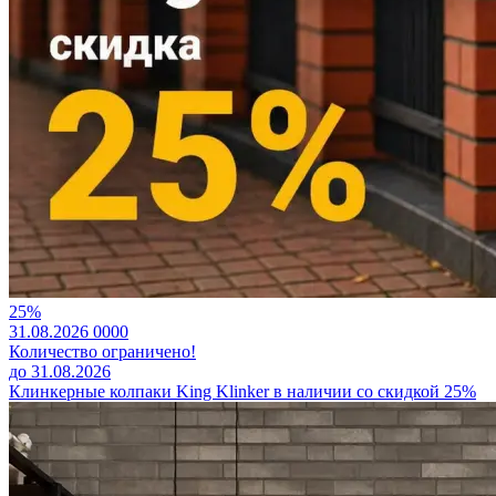
25%
31.08.2026
0
0
0
0
Количество ограничено!
до 31.08.2026
Клинкерные колпаки King Klinker в наличии со скидкой 25%