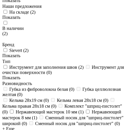
Показать
Наши предложения
На складе
(
2
)
Показать
В наличии
(
2
)
Бренд
Sievert
(
2
)
Показать
Тип
Инструмент для заполнения швов
(
2
)
Инструмент для
очистки поверхности
(
0
)
Показать
Разновидность
Губка из фиброволокна белая
(
0
)
Губка целлюлозная
желтая
(
0
)
Кельма 28x19 см
(
0
)
Кельма левая 28x18 см
(
0
)
Кельма правая 28x18 см
(
0
)
Комплект "шприц-пистолет"
(
0
)
Нержавеющий мастерок 10 мм
(
1
)
Нержавеющий
мастерок 8 мм
(
1
)
Сменный носик для "шприц-пистолет"
широкий
(
0
)
Сменный носик для "шприц-пистолет"
(
0
)
+ Еще