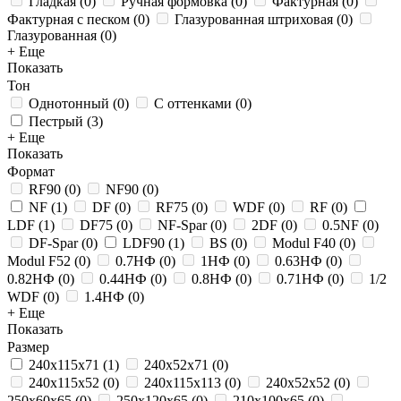
Гладкая
(
0
)
Ручная формовка
(
0
)
Фактурная
(
0
)
Фактурная с песком
(
0
)
Глазурованная штриховая
(
0
)
Глазурованная
(
0
)
+ Еще
Показать
Тон
Однотонный
(
0
)
С оттенками
(
0
)
Пестрый
(
3
)
+ Еще
Показать
Формат
RF90
(
0
)
NF90
(
0
)
NF
(
1
)
DF
(
0
)
RF75
(
0
)
WDF
(
0
)
RF
(
0
)
LDF
(
1
)
DF75
(
0
)
NF-Spar
(
0
)
2DF
(
0
)
0.5NF
(
0
)
DF-Spar
(
0
)
LDF90
(
1
)
BS
(
0
)
Modul F40
(
0
)
Modul F52
(
0
)
0.7НФ
(
0
)
1НФ
(
0
)
0.63НФ
(
0
)
0.82НФ
(
0
)
0.44НФ
(
0
)
0.8НФ
(
0
)
0.71НФ
(
0
)
1/2
WDF
(
0
)
1.4НФ
(
0
)
+ Еще
Показать
Размер
240x115x71
(
1
)
240x52x71
(
0
)
240x115x52
(
0
)
240x115x113
(
0
)
240x52x52
(
0
)
250х60х65
(
0
)
250x120x65
(
0
)
210x100x65
(
0
)