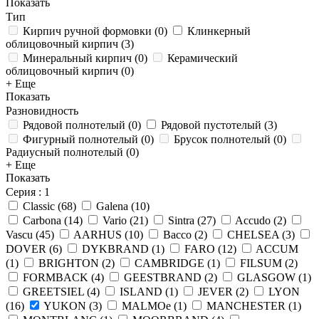
Показать
Тип
Кирпич ручной формовки
(
0
)
Клинкерный
облицовочный кирпич
(
3
)
Минеральный кирпич
(
0
)
Керамический
облицовочный кирпич
(
0
)
+ Еще
Показать
Разновидность
Рядовой полнотелый
(
0
)
Рядовой пустотелый
(
3
)
Фигурный полнотелый
(
0
)
Брусок полнотелый
(
0
)
Радиусный полнотелый
(
0
)
+ Еще
Показать
Серия
: 1
Classic
(
68
)
Galena
(
10
)
Carbona
(
14
)
Vario
(
21
)
Sintra
(
27
)
Accudo
(
2
)
Vascu
(
45
)
AARHUS
(
10
)
Bacco
(
2
)
CHELSEA
(
3
)
DOVER
(
6
)
DYKBRAND
(
1
)
FARO
(
12
)
ACCUM
(
1
)
BRIGHTON
(
2
)
CAMBRIDGE
(
1
)
FILSUM
(
2
)
FORMBACK
(
4
)
GEESTBRAND
(
2
)
GLASGOW
(
1
)
GREETSIEL
(
4
)
ISLAND
(
1
)
JEVER
(
2
)
LYON
(
16
)
YUKON
(
3
)
MALMOe
(
1
)
MANCHESTER
(
1
)