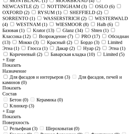
MONTBLANC
(
1
)
MOORBRAND
(
4
)
NEWCASTLE
(
2
)
NOTTINGHAM
(
3
)
OSLO
(
6
)
OXFORD
(
2
)
RYSUM
(
1
)
SHEFFIELD
(
2
)
SORRENTO
(
1
)
WASSERSTRICH
(
2
)
WESTERWALD
(
4
)
WESTNAM
(
1
)
WIESMOOR
(
8
)
Halb
(
6
)
Базовая
(
1
)
Krator
(
13
)
Glanz
(
34
)
Shten
(
1
)
Классика
(
12
)
Возрождение
(
7
)
PRO
(
17
)
Обсидиан
(
13
)
Мокко
(
3
)
Красный
(
2
)
Бордо
(
3
)
Limited
Этна
(
1
)
Глосса
(
1
)
Дакар
(
2
)
Нуар
(
2
)
Этна
(
1
)
Коричневый
(
2
)
Баварская кладка
(
10
)
Limited
(
5
)
+ Еще
Показать
Назначение
Для фасадов и интерьеров
(
3
)
Для фасадов, печей и
каминов
(
0
)
Показать
Состав
Бетон
(
0
)
Керамика
(
0
)
Клинкер
(
3
)
+ Еще
Показать
Поверхность
Рельефная
(
3
)
Шероховатая
(
0
)