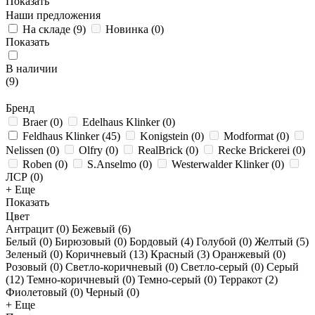
Показать
Наши предложения
На складе
(
9
)
Новинка
(
0
)
Показать
В наличии
(
9
)
Бренд
Braer
(
0
)
Edelhaus Klinker
(
0
)
Feldhaus Klinker
(
45
)
Konigstein
(
0
)
Modformat
(
0
)
Nelissen
(
0
)
Olfry
(
0
)
RealBrick
(
0
)
Recke Brickerei
(
0
)
Roben
(
0
)
S.Anselmo
(
0
)
Westerwalder Klinker
(
0
)
ЛСР
(
0
)
+ Еще
Показать
Цвет
Антрацит (
0
)
Бежевый (
6
)
Белый (
0
)
Бирюзовый (
0
)
Бордовый (
4
)
Голубой (
0
)
Желтый (
5
)
Зеленый (
0
)
Коричневый (
13
)
Красный (
3
)
Оранжевый (
0
)
Розовый (
0
)
Светло-коричневый (
0
)
Светло-серый (
0
)
Серый
(
12
)
Темно-коричневый (
0
)
Темно-серый (
0
)
Терракот (
2
)
Фиолетовый (
0
)
Черный (
0
)
+ Еще