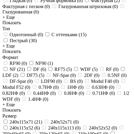
Гладкая
(
0
)
Ручная формовка
(
0
)
Фактурная
(
2
)
Фактурная с песком
(
0
)
Глазурованная штриховая
(
0
)
Глазурованная
(
0
)
+ Еще
Показать
Тон
Однотонный
(
0
)
С оттенками
(
15
)
Пестрый
(
30
)
+ Еще
Показать
Формат
RF90
(
0
)
NF90
(
1
)
NF
(
21
)
DF
(
6
)
RF75
(
5
)
WDF
(
5
)
RF
(
0
)
LDF
(
2
)
DF75
(
5
)
NF-Spar
(
0
)
2DF
(
0
)
0.5NF
(
0
)
DF-Spar
(
0
)
LDF90
(
0
)
BS
(
0
)
Modul F40
(
0
)
Modul F52
(
0
)
0.7НФ
(
0
)
1НФ
(
0
)
0.63НФ
(
0
)
0.82НФ
(
0
)
0.44НФ
(
0
)
0.8НФ
(
0
)
0.71НФ
(
0
)
1/2
WDF
(
0
)
1.4НФ
(
0
)
+ Еще
Показать
Размер
240x115x71
(
21
)
240x52x71
(
0
)
240x115x52
(
6
)
240x115x113
(
0
)
240x52x52
(
0
)
250х60х65
(
0
)
250x120x65
(
0
)
210x100x65
(
0
)