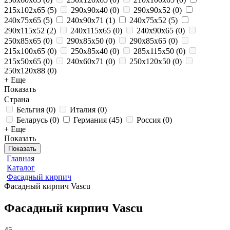
215x102x65
(
5
)
290x90x40
(
0
)
290x90x52
(
0
)
240x75x65
(
5
)
240x90x71
(
1
)
240x75x52
(
5
)
290x115x52
(
2
)
240x115x65
(
0
)
240x90x65
(
0
)
250x85x65
(
0
)
290x85x50
(
0
)
290x85x65
(
0
)
215x100x65
(
0
)
250х85х40
(
0
)
285x115x50
(
0
)
215x50x65
(
0
)
240x60x71
(
0
)
250x120x50
(
0
)
250x120x88
(
0
)
+ Еще
Показать
Страна
Бельгия
(
0
)
Италия
(
0
)
Беларусь
(
0
)
Германия
(
45
)
Россия
(
0
)
+ Еще
Показать
Показать
Главная
Каталог
Фасадный кирпич
Фасадный кирпич Vascu
Фасадный кирпич Vascu
45