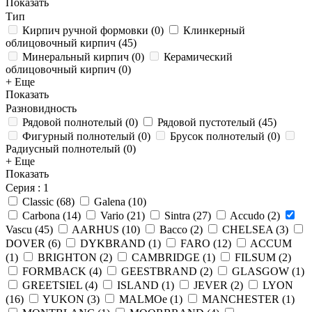
Показать
Тип
Кирпич ручной формовки
(
0
)
Клинкерный
облицовочный кирпич
(
45
)
Минеральный кирпич
(
0
)
Керамический
облицовочный кирпич
(
0
)
+ Еще
Показать
Разновидность
Рядовой полнотелый
(
0
)
Рядовой пустотелый
(
45
)
Фигурный полнотелый
(
0
)
Брусок полнотелый
(
0
)
Радиусный полнотелый
(
0
)
+ Еще
Показать
Серия
: 1
Classic
(
68
)
Galena
(
10
)
Carbona
(
14
)
Vario
(
21
)
Sintra
(
27
)
Accudo
(
2
)
Vascu
(
45
)
AARHUS
(
10
)
Bacco
(
2
)
CHELSEA
(
3
)
DOVER
(
6
)
DYKBRAND
(
1
)
FARO
(
12
)
ACCUM
(
1
)
BRIGHTON
(
2
)
CAMBRIDGE
(
1
)
FILSUM
(
2
)
FORMBACK
(
4
)
GEESTBRAND
(
2
)
GLASGOW
(
1
)
GREETSIEL
(
4
)
ISLAND
(
1
)
JEVER
(
2
)
LYON
(
16
)
YUKON
(
3
)
MALMOe
(
1
)
MANCHESTER
(
1
)