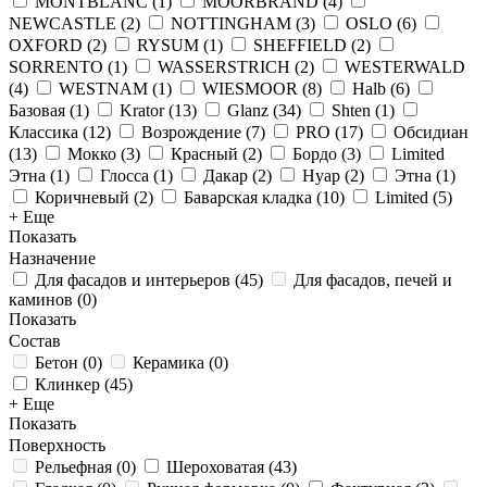
MONTBLANC
(
1
)
MOORBRAND
(
4
)
NEWCASTLE
(
2
)
NOTTINGHAM
(
3
)
OSLO
(
6
)
OXFORD
(
2
)
RYSUM
(
1
)
SHEFFIELD
(
2
)
SORRENTO
(
1
)
WASSERSTRICH
(
2
)
WESTERWALD
(
4
)
WESTNAM
(
1
)
WIESMOOR
(
8
)
Halb
(
6
)
Базовая
(
1
)
Krator
(
13
)
Glanz
(
34
)
Shten
(
1
)
Классика
(
12
)
Возрождение
(
7
)
PRO
(
17
)
Обсидиан
(
13
)
Мокко
(
3
)
Красный
(
2
)
Бордо
(
3
)
Limited
Этна
(
1
)
Глосса
(
1
)
Дакар
(
2
)
Нуар
(
2
)
Этна
(
1
)
Коричневый
(
2
)
Баварская кладка
(
10
)
Limited
(
5
)
+ Еще
Показать
Назначение
Для фасадов и интерьеров
(
45
)
Для фасадов, печей и
каминов
(
0
)
Показать
Состав
Бетон
(
0
)
Керамика
(
0
)
Клинкер
(
45
)
+ Еще
Показать
Поверхность
Рельефная
(
0
)
Шероховатая
(
43
)