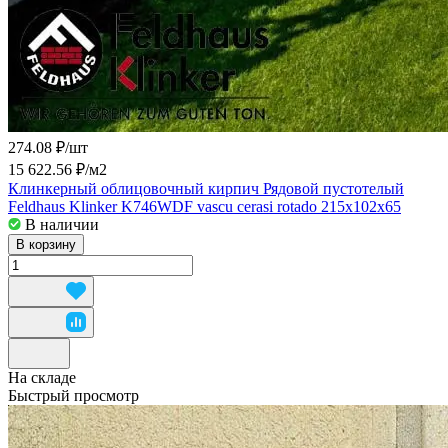
274.08 ₽/
шт
15 622.56 ₽/
м2
Клинкерный облицовочный кирпич Рядовой пустотелый
Feldhaus Klinker K746WDF vascu cerasi rotado 215x102x65
В наличии
В корзину
На складе
Быстрый просмотр