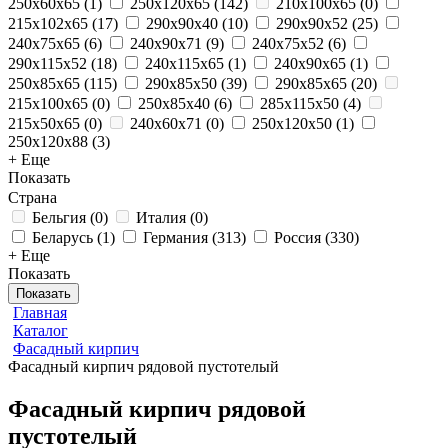
250х60х65
(
1
)
250x120x65
(
142
)
210x100x65
(
0
)
215x102x65
(
17
)
290x90x40
(
10
)
290x90x52
(
25
)
240x75x65
(
6
)
240x90x71
(
9
)
240x75x52
(
6
)
290x115x52
(
18
)
240x115x65
(
1
)
240x90x65
(
1
)
250x85x65
(
115
)
290x85x50
(
39
)
290x85x65
(
20
)
215x100x65
(
0
)
250х85х40
(
6
)
285x115x50
(
4
)
215x50x65
(
0
)
240x60x71
(
0
)
250x120x50
(
1
)
250x120x88
(
3
)
+ Еще
Показать
Страна
Бельгия
(
0
)
Италия
(
0
)
Беларусь
(
1
)
Германия
(
313
)
Россия
(
330
)
+ Еще
Показать
Показать
Главная
Каталог
Фасадный кирпич
Фасадный кирпич рядовой пустотелый
Фасадный кирпич рядовой
пустотелый