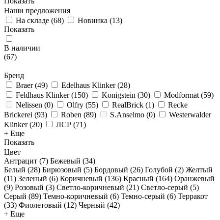
Показать
Наши предложения
На складе
(
68
)
Новинка
(
13
)
Показать
В наличии
(
67
)
Бренд
Braer
(
49
)
Edelhaus Klinker
(
28
)
Feldhaus Klinker
(
150
)
Konigstein
(
30
)
Modformat
(
59
)
Nelissen
(
0
)
Olfry
(
55
)
RealBrick
(
1
)
Recke
Brickerei
(
93
)
Roben
(
89
)
S.Anselmo
(
0
)
Westerwalder
Klinker
(
20
)
ЛСР
(
71
)
+ Еще
Показать
Цвет
Антрацит (
7
)
Бежевый (
34
)
Белый (
28
)
Бирюзовый (
5
)
Бордовый (
26
)
Голубой (
2
)
Желтый
(
11
)
Зеленый (
6
)
Коричневый (
136
)
Красный (
164
)
Оранжевый
(
9
)
Розовый (
3
)
Светло-коричневый (
21
)
Светло-серый (
5
)
Серый (
89
)
Темно-коричневый (
6
)
Темно-серый (
6
)
Терракот
(
33
)
Фиолетовый (
12
)
Черный (
42
)
+ Еще