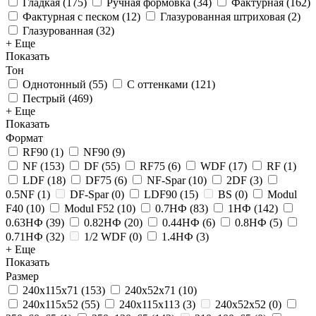
Гладкая
(
175
)
Ручная формовка
(
34
)
Фактурная
(
162
)
Фактурная с песком
(
12
)
Глазурованная штриховая
(
2
)
Глазурованная
(
32
)
+ Еще
Показать
Тон
Однотонный
(
55
)
С оттенками
(
121
)
Пестрый
(
469
)
+ Еще
Показать
Формат
RF90
(
1
)
NF90
(
9
)
NF
(
153
)
DF
(
55
)
RF75
(
6
)
WDF
(
17
)
RF
(
1
)
LDF
(
18
)
DF75
(
6
)
NF-Spar
(
10
)
2DF
(
3
)
0.5NF
(
1
)
DF-Spar
(
0
)
LDF90
(
15
)
BS
(
0
)
Modul
F40
(
10
)
Modul F52
(
10
)
0.7НФ
(
83
)
1НФ
(
142
)
0.63НФ
(
39
)
0.82НФ
(
20
)
0.44НФ
(
6
)
0.8НФ
(
5
)
0.71НФ
(
32
)
1/2 WDF
(
0
)
1.4НФ
(
3
)
+ Еще
Показать
Размер
240x115x71
(
153
)
240x52x71
(
10
)
240x115x52
(
55
)
240x115x113
(
3
)
240x52x52
(
0
)