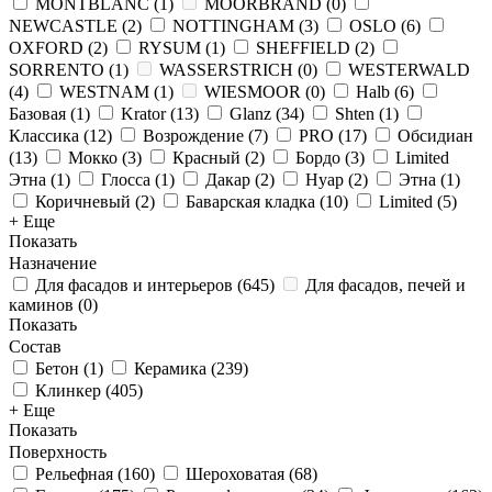
MONTBLANC
(
1
)
MOORBRAND
(
0
)
NEWCASTLE
(
2
)
NOTTINGHAM
(
3
)
OSLO
(
6
)
OXFORD
(
2
)
RYSUM
(
1
)
SHEFFIELD
(
2
)
SORRENTO
(
1
)
WASSERSTRICH
(
0
)
WESTERWALD
(
4
)
WESTNAM
(
1
)
WIESMOOR
(
0
)
Halb
(
6
)
Базовая
(
1
)
Krator
(
13
)
Glanz
(
34
)
Shten
(
1
)
Классика
(
12
)
Возрождение
(
7
)
PRO
(
17
)
Обсидиан
(
13
)
Мокко
(
3
)
Красный
(
2
)
Бордо
(
3
)
Limited
Этна
(
1
)
Глосса
(
1
)
Дакар
(
2
)
Нуар
(
2
)
Этна
(
1
)
Коричневый
(
2
)
Баварская кладка
(
10
)
Limited
(
5
)
+ Еще
Показать
Назначение
Для фасадов и интерьеров
(
645
)
Для фасадов, печей и
каминов
(
0
)
Показать
Состав
Бетон
(
1
)
Керамика
(
239
)
Клинкер
(
405
)
+ Еще
Показать
Поверхность
Рельефная
(
160
)
Шероховатая
(
68
)