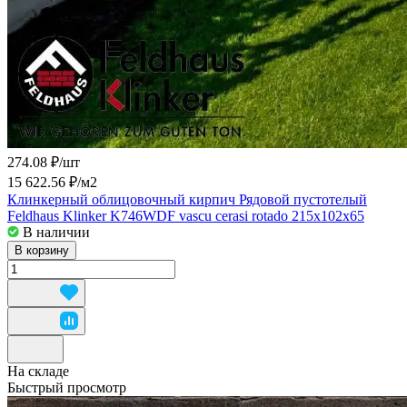
274.08 ₽/
шт
15 622.56 ₽/
м2
Клинкерный облицовочный кирпич Рядовой пустотелый
Feldhaus Klinker K746WDF vascu cerasi rotado 215x102x65
В наличии
В корзину
На складе
Быстрый просмотр