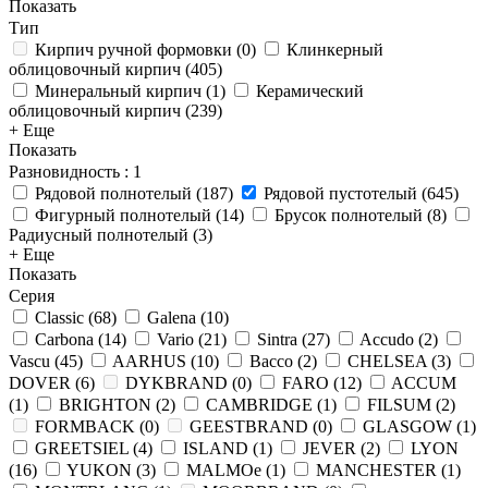
Показать
Тип
Кирпич ручной формовки
(
0
)
Клинкерный
облицовочный кирпич
(
405
)
Минеральный кирпич
(
1
)
Керамический
облицовочный кирпич
(
239
)
+ Еще
Показать
Разновидность
: 1
Рядовой полнотелый
(
187
)
Рядовой пустотелый
(
645
)
Фигурный полнотелый
(
14
)
Брусок полнотелый
(
8
)
Радиусный полнотелый
(
3
)
+ Еще
Показать
Серия
Classic
(
68
)
Galena
(
10
)
Carbona
(
14
)
Vario
(
21
)
Sintra
(
27
)
Accudo
(
2
)
Vascu
(
45
)
AARHUS
(
10
)
Bacco
(
2
)
CHELSEA
(
3
)
DOVER
(
6
)
DYKBRAND
(
0
)
FARO
(
12
)
ACCUM
(
1
)
BRIGHTON
(
2
)
CAMBRIDGE
(
1
)
FILSUM
(
2
)
FORMBACK
(
0
)
GEESTBRAND
(
0
)
GLASGOW
(
1
)
GREETSIEL
(
4
)
ISLAND
(
1
)
JEVER
(
2
)
LYON
(
16
)
YUKON
(
3
)
MALMOe
(
1
)
MANCHESTER
(
1
)