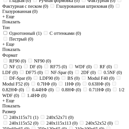
Гладкая
(
0
)
Ручная формовка
(
0
)
Фактурная
(
0
)
Фактурная с песком
(
0
)
Глазурованная штриховая
(
0
)
Глазурованная
(
0
)
+ Еще
Показать
Тон
Однотонный
(
1
)
С оттенками
(
0
)
Пестрый
(
0
)
+ Еще
Показать
Формат
RF90
(
0
)
NF90
(
0
)
NF
(
1
)
DF
(
0
)
RF75
(
0
)
WDF
(
0
)
RF
(
0
)
LDF
(
0
)
DF75
(
0
)
NF-Spar
(
0
)
2DF
(
0
)
0.5NF
(
0
)
DF-Spar
(
0
)
LDF90
(
0
)
BS
(
0
)
Modul F40
(
0
)
Modul F52
(
0
)
0.7НФ
(
0
)
1НФ
(
0
)
0.63НФ
(
0
)
0.82НФ
(
0
)
0.44НФ
(
0
)
0.8НФ
(
0
)
0.71НФ
(
0
)
1/2
WDF
(
0
)
1.4НФ
(
0
)
+ Еще
Показать
Размер
240x115x71
(
1
)
240x52x71
(
0
)
240x115x52
(
0
)
240x115x113
(
0
)
240x52x52
(
0
)
250х60х65
(
0
)
250x120x65
(
0
)
210x100x65
(
0
)