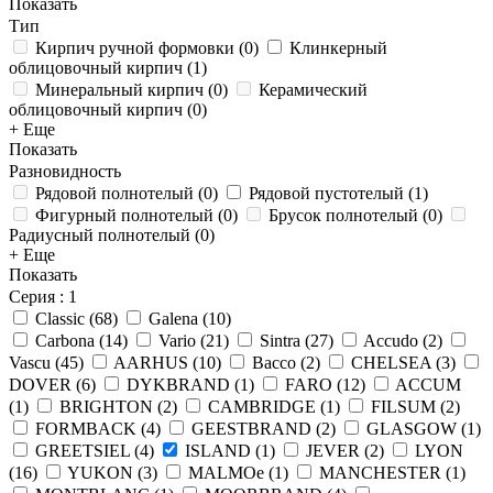
Показать
Тип
Кирпич ручной формовки
(
0
)
Клинкерный
облицовочный кирпич
(
1
)
Минеральный кирпич
(
0
)
Керамический
облицовочный кирпич
(
0
)
+ Еще
Показать
Разновидность
Рядовой полнотелый
(
0
)
Рядовой пустотелый
(
1
)
Фигурный полнотелый
(
0
)
Брусок полнотелый
(
0
)
Радиусный полнотелый
(
0
)
+ Еще
Показать
Серия
: 1
Classic
(
68
)
Galena
(
10
)
Carbona
(
14
)
Vario
(
21
)
Sintra
(
27
)
Accudo
(
2
)
Vascu
(
45
)
AARHUS
(
10
)
Bacco
(
2
)
CHELSEA
(
3
)
DOVER
(
6
)
DYKBRAND
(
1
)
FARO
(
12
)
ACCUM
(
1
)
BRIGHTON
(
2
)
CAMBRIDGE
(
1
)
FILSUM
(
2
)
FORMBACK
(
4
)
GEESTBRAND
(
2
)
GLASGOW
(
1
)
GREETSIEL
(
4
)
ISLAND
(
1
)
JEVER
(
2
)
LYON
(
16
)
YUKON
(
3
)
MALMOe
(
1
)
MANCHESTER
(
1
)