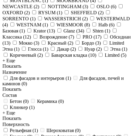
MONTBLANC
(
1
)
MOORBRAND
(
4
)
NEWCASTLE
(
2
)
NOTTINGHAM
(
3
)
OSLO
(
6
)
OXFORD
(
2
)
RYSUM
(
1
)
SHEFFIELD
(
2
)
SORRENTO
(
1
)
WASSERSTRICH
(
2
)
WESTERWALD
(
4
)
WESTNAM
(
1
)
WIESMOOR
(
8
)
Halb
(
6
)
Базовая
(
1
)
Krator
(
13
)
Glanz
(
34
)
Shten
(
1
)
Классика
(
12
)
Возрождение
(
7
)
PRO
(
17
)
Обсидиан
(
13
)
Мокко
(
3
)
Красный
(
2
)
Бордо
(
3
)
Limited
Этна
(
1
)
Глосса
(
1
)
Дакар
(
2
)
Нуар
(
2
)
Этна
(
1
)
Коричневый
(
2
)
Баварская кладка
(
10
)
Limited
(
5
)
+ Еще
Показать
Назначение
Для фасадов и интерьеров
(
1
)
Для фасадов, печей и
каминов
(
0
)
Показать
Состав
Бетон
(
0
)
Керамика
(
0
)
Клинкер
(
1
)
+ Еще
Показать
Поверхность
Рельефная
(
1
)
Шероховатая
(
0
)