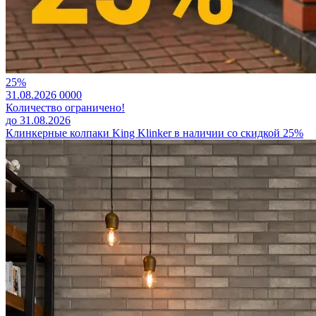
25%
31.08.2026
0
0
0
0
Количество ограничено!
до 31.08.2026
Клинкерные колпаки King Klinker в наличии со скидкой 25%