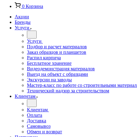
0
Корзина
Акции
Бренды
Услуги
Услуги
Подбор и расчет материалов
Заказ образцов и планшетов
Распил кирпича
Бесплатное хранение
Видеодемонстрация материалов
Выезд на объект с образцами
Экскурсии на заводы
Мастер-класс по работе со строительными материа
Технический надзор за строительством
Клиентам
Клиентам
Оплата
Доставка
Самовывоз
Обмен и возврат