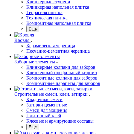
Клинкерные ступени
Клинкерная напольная плитка
Террасная плитка
Техническая плитка
Композитная напольная плитка
Еще
Кровля
Керамическая черепица
Песчанно-цементная черепица
Заборные элементы
Клинкерные колпаки для заборов
Клинкерный профильный кирпич
Композитные колпаки для заборов
Композитные парапеты для заборов
Строительные смеси, клеи, затирки
Кладочные смеси
Затирки цементные
Смеси для мощения
Плиточный клей
Клеевые и армирующие составы
Еще