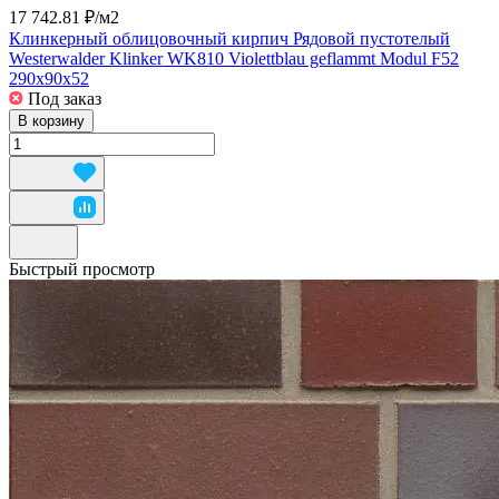
17 742.81 ₽/
м2
Клинкерный облицовочный кирпич Рядовой пустотелый
Westerwalder Klinker WK810 Violettblau geflammt Modul F52
290x90x52
Под заказ
В корзину
Быстрый просмотр