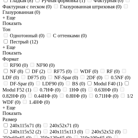
Гладкая
(
8
)
Ручная формовка
(
1
)
Фактурная
(
0
)
Фактурная с песком
(
0
)
Глазурованная штриховая
(
0
)
Глазурованная
(
0
)
+ Еще
Показать
Тон
Однотонный
(
0
)
С оттенками
(
0
)
Пестрый
(
12
)
+ Еще
Показать
Формат
RF90
(
0
)
NF90
(
0
)
NF
(
8
)
DF
(
2
)
RF75
(
0
)
WDF
(
0
)
RF
(
0
)
LDF
(
0
)
DF75
(
0
)
NF-Spar
(
0
)
2DF
(
0
)
0.5NF
(
0
)
DF-Spar
(
0
)
LDF90
(
0
)
BS
(
0
)
Modul F40
(
1
)
Modul F52
(
1
)
0.7НФ
(
0
)
1НФ
(
0
)
0.63НФ
(
0
)
0.82НФ
(
0
)
0.44НФ
(
0
)
0.8НФ
(
0
)
0.71НФ
(
0
)
1/2
WDF
(
0
)
1.4НФ
(
0
)
+ Еще
Показать
Размер
240x115x71
(
8
)
240x52x71
(
0
)
240x115x52
(
2
)
240x115x113
(
0
)
240x52x52
(
0
)
250х60х65
(
0
)
250x120x65
(
0
)
210x100x65
(
0
)