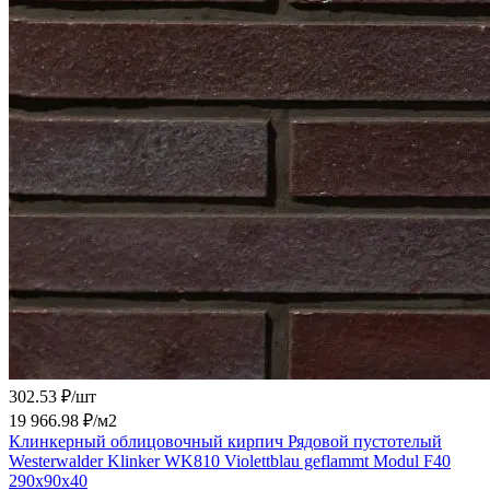
302.53 ₽/
шт
19 966.98 ₽/
м2
Клинкерный облицовочный кирпич Рядовой пустотелый
Westerwalder Klinker WK810 Violettblau geflammt Modul F40
290x90x40