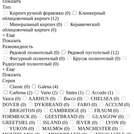
Показать
Тип
Кирпич ручной формовки
(
0
)
Клинкерный
облицовочный кирпич
(
12
)
Минеральный кирпич
(
0
)
Керамический
облицовочный кирпич
(
0
)
+ Еще
Показать
Разновидность
Рядовой полнотелый
(
0
)
Рядовой пустотелый
(
12
)
Фигурный полнотелый
(
0
)
Брусок полнотелый
(
0
)
Радиусный полнотелый
(
0
)
+ Еще
Показать
Серия
Classic
(
0
)
Galena
(
4
)
Carbona
(
2
)
Vario
(
2
)
Sintra
(
1
)
Accudo
(
1
)
Vascu
(
0
)
AARHUS
(
0
)
Bacco
(
0
)
CHELSEA
(
0
)
DOVER
(
0
)
DYKBRAND
(
0
)
FARO
(
0
)
ACCUM
(
0
)
BRIGHTON
(
0
)
CAMBRIDGE
(
0
)
FILSUM
(
0
)
FORMBACK
(
0
)
GEESTBRAND
(
0
)
GLASGOW
(
0
)
GREETSIEL
(
0
)
ISLAND
(
0
)
JEVER
(
0
)
LYON
(
0
)
YUKON
(
0
)
MALMOe
(
0
)
MANCHESTER
(
0
)