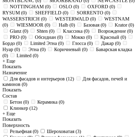
MONTBLANC
(
0
)
MOORBRAND
(
0
)
NEWCASTLE
(
0
)
NOTTINGHAM
(
0
)
OSLO
(
0
)
OXFORD
(
0
)
RYSUM
(
0
)
SHEFFIELD
(
0
)
SORRENTO
(
0
)
WASSERSTRICH
(
0
)
WESTERWALD
(
0
)
WESTNAM
(
0
)
WIESMOOR
(
0
)
Halb
(
0
)
Базовая
(
0
)
Krator
(
0
)
Glanz
(
0
)
Shten
(
0
)
Классика
(
0
)
Возрождение
(
0
)
PRO
(
0
)
Обсидиан
(
0
)
Мокко
(
0
)
Красный
(
0
)
Бордо
(
0
)
Limited Этна
(
0
)
Глосса
(
0
)
Дакар
(
0
)
Нуар
(
0
)
Этна
(
0
)
Коричневый
(
0
)
Баварская кладка
(
0
)
Limited
(
0
)
+ Еще
Показать
Назначение
Для фасадов и интерьеров
(
12
)
Для фасадов, печей и
каминов
(
0
)
Показать
Состав
Бетон
(
0
)
Керамика
(
0
)
Клинкер
(
12
)
+ Еще
Показать
Поверхность
Рельефная
(
0
)
Шероховатая
(
3
)