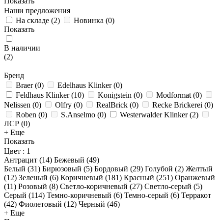
Показать
Наши предложения
На складе
(
2
)
Новинка
(
0
)
Показать
В наличии
(
2
)
Бренд
Braer
(
0
)
Edelhaus Klinker
(
0
)
Feldhaus Klinker
(
10
)
Konigstein
(
0
)
Modformat
(
0
)
Nelissen
(
0
)
Olfry
(
0
)
RealBrick
(
0
)
Recke Brickerei
(
0
)
Roben
(
0
)
S.Anselmo
(
0
)
Westerwalder Klinker
(
2
)
ЛСР
(
0
)
+ Еще
Показать
Цвет
: 1
Антрацит (
14
)
Бежевый (
49
)
Белый (
31
)
Бирюзовый (
5
)
Бордовый (
29
)
Голубой (
2
)
Желтый
(
12
)
Зеленый (
6
)
Коричневый (
181
)
Красный (
251
)
Оранжевый
(
11
)
Розовый (
8
)
Светло-коричневый (
27
)
Светло-серый (
5
)
Серый (
114
)
Темно-коричневый (
6
)
Темно-серый (
6
)
Терракот
(
42
)
Фиолетовый (
12
)
Черный (
46
)
+ Еще