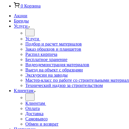
0
Корзина
Акции
Бренды
Услуги
Услуги
Подбор и расчет материалов
Заказ образцов и планшетов
Распил кирпича
Бесплатное хранение
Видеодемонстрация материалов
Выезд на объект с образцами
Экскурсии на заводы
Мастер-класс по работе со строительными материа
Технический надзор за строительством
Клиентам
Клиентам
Оплата
Доставка
Самовывоз
Обмен и возврат