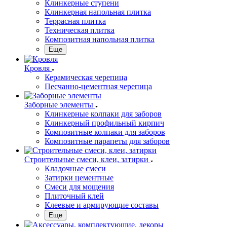
Клинкерные ступени
Клинкерная напольная плитка
Террасная плитка
Техническая плитка
Композитная напольная плитка
Еще
Кровля
Керамическая черепица
Песчанно-цементная черепица
Заборные элементы
Клинкерные колпаки для заборов
Клинкерный профильный кирпич
Композитные колпаки для заборов
Композитные парапеты для заборов
Строительные смеси, клеи, затирки
Кладочные смеси
Затирки цементные
Смеси для мощения
Плиточный клей
Клеевые и армирующие составы
Еще