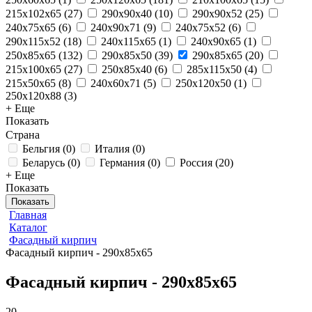
215x102x65
(
27
)
290x90x40
(
10
)
290x90x52
(
25
)
240x75x65
(
6
)
240x90x71
(
9
)
240x75x52
(
6
)
290x115x52
(
18
)
240x115x65
(
1
)
240x90x65
(
1
)
250x85x65
(
132
)
290x85x50
(
39
)
290x85x65
(
20
)
215x100x65
(
27
)
250х85х40
(
6
)
285x115x50
(
4
)
215x50x65
(
8
)
240x60x71
(
5
)
250x120x50
(
1
)
250x120x88
(
3
)
+ Еще
Показать
Страна
Бельгия
(
0
)
Италия
(
0
)
Беларусь
(
0
)
Германия
(
0
)
Россия
(
20
)
+ Еще
Показать
Показать
Главная
Каталог
Фасадный кирпич
Фасадный кирпич - 290x85x65
Фасадный кирпич - 290x85x65
20