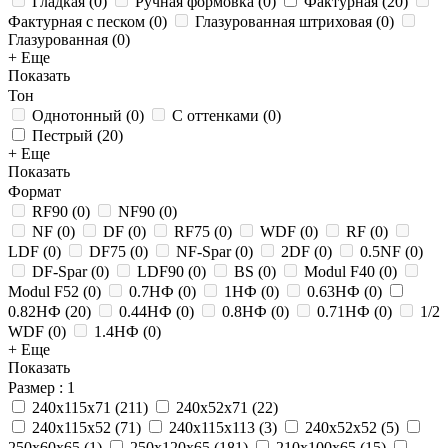
Гладкая
(
0
)
Ручная формовка
(
0
)
Фактурная
(
20
)
Фактурная с песком
(
0
)
Глазурованная штриховая
(
0
)
Глазурованная
(
0
)
+ Еще
Показать
Тон
Однотонный
(
0
)
С оттенками
(
0
)
Пестрый
(
20
)
+ Еще
Показать
Формат
RF90
(
0
)
NF90
(
0
)
NF
(
0
)
DF
(
0
)
RF75
(
0
)
WDF
(
0
)
RF
(
0
)
LDF
(
0
)
DF75
(
0
)
NF-Spar
(
0
)
2DF
(
0
)
0.5NF
(
0
)
DF-Spar
(
0
)
LDF90
(
0
)
BS
(
0
)
Modul F40
(
0
)
Modul F52
(
0
)
0.7НФ
(
0
)
1НФ
(
0
)
0.63НФ
(
0
)
0.82НФ
(
20
)
0.44НФ
(
0
)
0.8НФ
(
0
)
0.71НФ
(
0
)
1/2
WDF
(
0
)
1.4НФ
(
0
)
+ Еще
Показать
Размер
: 1
240x115x71
(
211
)
240x52x71
(
22
)
240x115x52
(
71
)
240x115x113
(
3
)
240x52x52
(
5
)
250х60х65
(
1
)
250x120x65
(
181
)
210x100x65
(
15
)