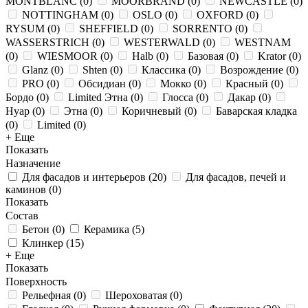
MONTBLANC
(
0
)
MOORBRAND
(
0
)
NEWCASTLE
(
0
)
NOTTINGHAM
(
0
)
OSLO
(
0
)
OXFORD
(
0
)
RYSUM
(
0
)
SHEFFIELD
(
0
)
SORRENTO
(
0
)
WASSERSTRICH
(
0
)
WESTERWALD
(
0
)
WESTNAM
(
0
)
WIESMOOR
(
0
)
Halb
(
0
)
Базовая
(
0
)
Krator
(
0
)
Glanz
(
0
)
Shten
(
0
)
Классика
(
0
)
Возрождение
(
0
)
PRO
(
0
)
Обсидиан
(
0
)
Мокко
(
0
)
Красный
(
0
)
Бордо
(
0
)
Limited Этна
(
0
)
Глосса
(
0
)
Дакар
(
0
)
Нуар
(
0
)
Этна
(
0
)
Коричневый
(
0
)
Баварская кладка
(
0
)
Limited
(
0
)
+ Еще
Показать
Назначение
Для фасадов и интерьеров
(
20
)
Для фасадов, печей и
каминов
(
0
)
Показать
Состав
Бетон
(
0
)
Керамика
(
5
)
Клинкер
(
15
)
+ Еще
Показать
Поверхность
Рельефная
(
0
)
Шероховатая
(
0
)