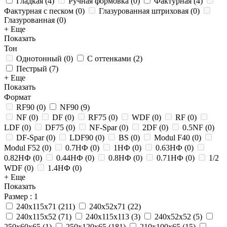
Гладкая
(
4
)
Ручная формовка
(
0
)
Фактурная
(
4
)
Фактурная с песком
(
0
)
Глазурованная штриховая
(
0
)
Глазурованная
(
0
)
+ Еще
Показать
Тон
Однотонный
(
0
)
С оттенками
(
2
)
Пестрый
(
7
)
+ Еще
Показать
Формат
RF90
(
0
)
NF90
(
9
)
NF
(
0
)
DF
(
0
)
RF75
(
0
)
WDF
(
0
)
RF
(
0
)
LDF
(
0
)
DF75
(
0
)
NF-Spar
(
0
)
2DF
(
0
)
0.5NF
(
0
)
DF-Spar
(
0
)
LDF90
(
0
)
BS
(
0
)
Modul F40
(
0
)
Modul F52
(
0
)
0.7НФ
(
0
)
1НФ
(
0
)
0.63НФ
(
0
)
0.82НФ
(
0
)
0.44НФ
(
0
)
0.8НФ
(
0
)
0.71НФ
(
0
)
1/2
WDF
(
0
)
1.4НФ
(
0
)
+ Еще
Показать
Размер
: 1
240x115x71
(
211
)
240x52x71
(
22
)
240x115x52
(
71
)
240x115x113
(
3
)
240x52x52
(
5
)
250х60х65
(
1
)
250x120x65
(
181
)
210x100x65
(
15
)