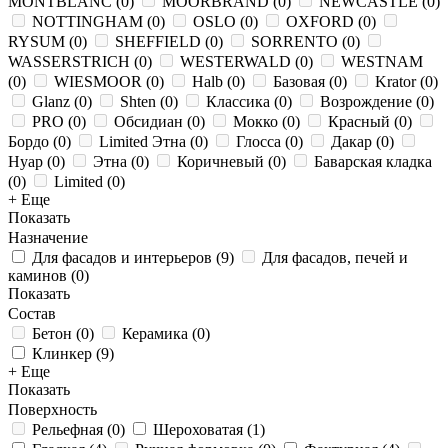
MONTBLANC
(
0
)
MOORBRAND
(
0
)
NEWCASTLE
(
0
)
NOTTINGHAM
(
0
)
OSLO
(
0
)
OXFORD
(
0
)
RYSUM
(
0
)
SHEFFIELD
(
0
)
SORRENTO
(
0
)
WASSERSTRICH
(
0
)
WESTERWALD
(
0
)
WESTNAM
(
0
)
WIESMOOR
(
0
)
Halb
(
0
)
Базовая
(
0
)
Krator
(
0
)
Glanz
(
0
)
Shten
(
0
)
Классика
(
0
)
Возрождение
(
0
)
PRO
(
0
)
Обсидиан
(
0
)
Мокко
(
0
)
Красный
(
0
)
Бордо
(
0
)
Limited Этна
(
0
)
Глосса
(
0
)
Дакар
(
0
)
Нуар
(
0
)
Этна
(
0
)
Коричневый
(
0
)
Баварская кладка
(
0
)
Limited
(
0
)
+ Еще
Показать
Назначение
Для фасадов и интерьеров
(
9
)
Для фасадов, печей и
каминов
(
0
)
Показать
Состав
Бетон
(
0
)
Керамика
(
0
)
Клинкер
(
9
)
+ Еще
Показать
Поверхность
Рельефная
(
0
)
Шероховатая
(
1
)