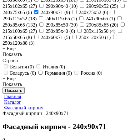
215x102x65
(
27
)
290x90x40
(
10
)
290x90x52
(
25
)
240x75x65
(
6
)
240x90x71
(
9
)
240x75x52
(
6
)
290x115x52
(
18
)
240x115x65
(
1
)
240x90x65
(
1
)
250x85x65
(
132
)
290x85x50
(
39
)
290x85x65
(
20
)
215x100x65
(
27
)
250х85х40
(
6
)
285x115x50
(
4
)
215x50x65
(
8
)
240x60x71
(
5
)
250x120x50
(
1
)
250x120x88
(
3
)
+ Еще
Показать
Страна
Бельгия
(
0
)
Италия
(
0
)
Беларусь
(
0
)
Германия
(
9
)
Россия
(
0
)
+ Еще
Показать
Показать
Главная
Каталог
Фасадный кирпич
Фасадный кирпич - 240x90x71
Фасадный кирпич - 240x90x71
9