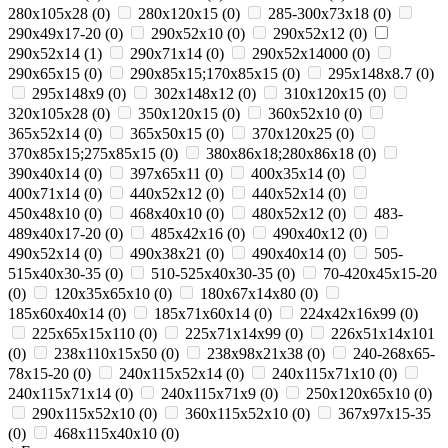
280x105x28
(
0
)
280x120x15
(
0
)
285-300x73x18
(
0
)
290x49x17-20
(
0
)
290x52x10
(
0
)
290x52x12
(
0
)
290x52x14
(
1
)
290x71x14
(
0
)
290х52х14000
(
0
)
290х65х15
(
0
)
290х85х15;170х85х15
(
0
)
295х148х8.7
(
0
)
295х148х9
(
0
)
302х148х12
(
0
)
310x120x15
(
0
)
320x105x28
(
0
)
350x120x15
(
0
)
360х52х10
(
0
)
365x52x14
(
0
)
365х50х15
(
0
)
370х120х25
(
0
)
370х85х15;275х85х15
(
0
)
380х86х18;280х86х18
(
0
)
390x40x14
(
0
)
397x65x11
(
0
)
400х35х14
(
0
)
400х71х14
(
0
)
440x52x12
(
0
)
440х52х14
(
0
)
450x48x10
(
0
)
468x40x10
(
0
)
480х52х12
(
0
)
483-
489x40x17-20
(
0
)
485х42х16
(
0
)
490x40x12
(
0
)
490x52x14
(
0
)
490х38х21
(
0
)
490х40х14
(
0
)
505-
515x40x30-35
(
0
)
510-525x40x30-35
(
0
)
70-420x45x15-20
(
0
)
120x35x65x10
(
0
)
180х67х14х80
(
0
)
185x60x40x14
(
0
)
185х71х60х14
(
0
)
224х42х16х99
(
0
)
225х65х15х110
(
0
)
225х71х14х99
(
0
)
226х51х14х101
(
0
)
238х110х15х50
(
0
)
238х98х21х38
(
0
)
240-268x65-
78x15-20
(
0
)
240x115x52x14
(
0
)
240x115x71x10
(
0
)
240x115x71x14
(
0
)
240x115x71x9
(
0
)
250x120x65x10
(
0
)
290x115x52x10
(
0
)
360x115x52x10
(
0
)
367x97x15-35
(
0
)
468x115x40x10
(
0
)