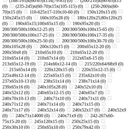
(188-193)х(60-65)х15х(79-83)
(
0
)
(200-210)х(60-65)х15
(
0
)
(235-245)х(60-70)х15х(105-115)
(
0
)
(250-260)х(60-
70)х15
(
0
)
110-625x17-110x10-60
(
0
)
150x120x15
(
0
)
150x245x15
(
0
)
160x105x28
(
0
)
180х120х25;80х120х25
(
0
)
190х65х15;100х65х15
(
0
)
190х95х20
(
0
)
200/300/500x100x12-25
(
0
)
200/300/500x100x15-65
(
0
)
200/300/500x100x17-25
(
0
)
200/300/500x100x17-35
(
0
)
200/300/500x100x25-50
(
0
)
200/300/500x100x30-70
(
0
)
200x105x28
(
0
)
200x120x15
(
0
)
200x65x12-20
(
0
)
200х50х8
(
0
)
210x65x10
(
0
)
210x65x12-20
(
0
)
210x65x14
(
0
)
210х67х14
(
0
)
212x65x6-15
(
0
)
213x65x12-19
(
0
)
214x66x12-14
(
0
)
215/220х64/68х9
(
0
)
215х65х14
(
0
)
220x120x15
(
0
)
220x55x12-15
(
0
)
225x49x12-14
(
0
)
225х65х15
(
0
)
235x62x10
(
0
)
237x65x10-13
(
0
)
238х51х14
(
0
)
238х71х14
(
0
)
239х65х16
(
0
)
240x105x28
(
0
)
240x52x10
(
0
)
240x52x12
(
0
)
240x65x12-15
(
0
)
240x65x7
(
0
)
240x70x10-13
(
0
)
240x71x10
(
0
)
240x71x11
(
0
)
240x71x12
(
0
)
240x71x14
(
0
)
240x71x15
(
0
)
240x71x17
(
0
)
240х52х14
(
0
)
240х52х17
(
0
)
240х52х9
(
0
)
240х71х14000
(
0
)
240х71х9
(
0
)
242-267x60-
75x15-20
(
0
)
245x120x15
(
0
)
250x25x15
(
0
)
250x30x10
(
0
)
250x65x10
(
0
)
250х79х42
(
0
)