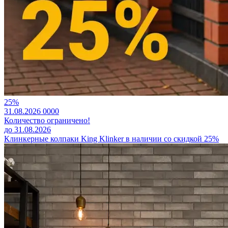
25%
31.08.2026
0
0
0
0
Количество ограничено!
до 31.08.2026
Клинкерные колпаки King Klinker в наличии со скидкой 25%