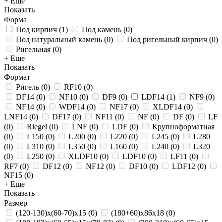
+ Еще
Показать
Форма
Под кирпич
(
1
)
Под камень
(
0
)
Под натуральный камень
(
0
)
Под ригельный кирпич
(
0
)
Ригельная
(
0
)
+ Еще
Показать
Формат
Ригель
(
0
)
RF10
(
0
)
DF14
(
0
)
NF10
(
0
)
DF9
(
0
)
LDF14
(
1
)
NF9
(
0
)
NF14
(
0
)
WDF14
(
0
)
NF17
(
0
)
XLDF14
(
0
)
LNF14
(
0
)
DF17
(
0
)
NF11
(
0
)
NF
(
0
)
DF
(
0
)
LF
(
0
)
Riegel
(
0
)
LNF
(
0
)
LDF
(
0
)
Крупноформатная
(
0
)
L150
(
0
)
L200
(
0
)
L220
(
0
)
L245
(
0
)
L280
(
0
)
L310
(
0
)
L350
(
0
)
L160
(
0
)
L240
(
0
)
L320
(
0
)
L250
(
0
)
XLDF10
(
0
)
LDF10
(
0
)
LF11
(
0
)
RF7
(
0
)
DF12
(
0
)
NF12
(
0
)
DF10
(
0
)
LDF12
(
0
)
NF15
(
0
)
+ Еще
Показать
Размер
(120-130)х(60-70)х15
(
0
)
(180+60)х86х18
(
0
)