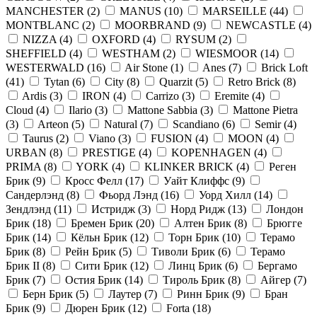
MANCHESTER
(
2
)
MANUS
(
10
)
MARSEILLE
(
44
)
MONTBLANC
(
2
)
MOORBRAND
(
9
)
NEWCASTLE
(
4
)
NIZZA
(
4
)
OXFORD
(
4
)
RYSUM
(
2
)
SHEFFIELD
(
4
)
WESTHAM
(
2
)
WIESMOOR
(
14
)
WESTERWALD
(
16
)
Air Stone
(
1
)
Anes
(
7
)
Brick Loft
(
41
)
Tytan
(
6
)
City
(
8
)
Quarzit
(
5
)
Retro Brick
(
8
)
Ardis
(
3
)
IRON
(
4
)
Carrizo
(
3
)
Eremite
(
4
)
Cloud
(
4
)
Ilario
(
3
)
Mattone Sabbia
(
3
)
Mattone Pietra
(
3
)
Arteon
(
5
)
Natural
(
7
)
Scandiano
(
6
)
Semir
(
4
)
Taurus
(
2
)
Viano
(
3
)
FUSION
(
4
)
MOON
(
4
)
URBAN
(
8
)
PRESTIGE
(
4
)
KOPENHAGEN
(
4
)
PRIMA
(
8
)
YORK
(
4
)
KLINKER BRICK
(
4
)
Реген
Брик
(
9
)
Кросс Фелл
(
17
)
Уайт Клиффс
(
9
)
Сандерлэнд
(
8
)
Фьорд Лэнд
(
16
)
Уорд Хилл
(
14
)
Зендлэнд
(
11
)
Истридж
(
3
)
Норд Ридж
(
13
)
Лондон
Брик
(
18
)
Бремен Брик
(
20
)
Алтен Брик
(
8
)
Брюгге
Брик
(
14
)
Кёльн Брик
(
12
)
Торн Брик
(
10
)
Терамо
Брик
(
8
)
Рейн Брик
(
5
)
Тиволи Брик
(
6
)
Терамо
Брик II
(
8
)
Сити Брик
(
12
)
Линц Брик
(
6
)
Бергамо
Брик
(
7
)
Остия Брик
(
14
)
Тироль Брик
(
8
)
Айгер
(
7
)
Берн Брик
(
5
)
Лаутер
(
7
)
Ринн Брик
(
9
)
Бран
Брик
(
9
)
Дюрен Брик
(
12
)
Forta
(
18
)