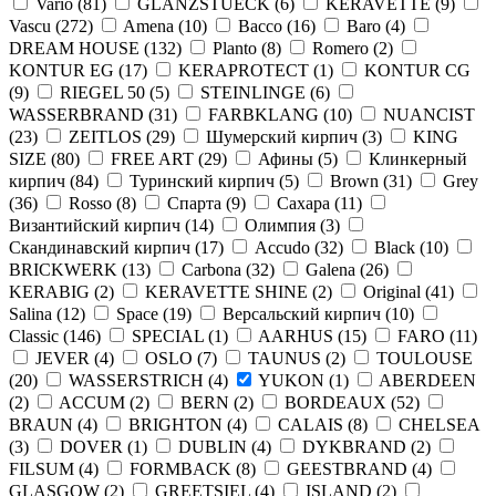
Vario
(
81
)
GLANZSTUECK
(
6
)
KERAVETTE
(
9
)
Vascu
(
272
)
Amena
(
10
)
Bacco
(
16
)
Baro
(
4
)
DREAM HOUSE
(
132
)
Planto
(
8
)
Romero
(
2
)
KONTUR EG
(
17
)
KERAPROTECT
(
1
)
KONTUR СG
(
9
)
RIEGEL 50
(
5
)
STEINLINGE
(
6
)
WASSERBRAND
(
31
)
FARBKLANG
(
10
)
NUANCIST
(
23
)
ZEITLOS
(
29
)
Шумерский кирпич
(
3
)
KING
SIZE
(
80
)
FREE ART
(
29
)
Афины
(
5
)
Клинкерный
кирпич
(
84
)
Туринский кирпич
(
5
)
Brown
(
31
)
Grey
(
36
)
Rosso
(
8
)
Спарта
(
9
)
Сахара
(
11
)
Византийский кирпич
(
14
)
Олимпия
(
3
)
Скандинавский кирпич
(
17
)
Accudo
(
32
)
Black
(
10
)
BRICKWERK
(
13
)
Carbona
(
32
)
Galena
(
26
)
KERABIG
(
2
)
KERAVETTE SHINE
(
2
)
Original
(
41
)
Salina
(
12
)
Space
(
19
)
Версальский кирпич
(
10
)
Classic
(
146
)
SPECIAL
(
1
)
AARHUS
(
15
)
FARO
(
11
)
JEVER
(
4
)
OSLO
(
7
)
TAUNUS
(
2
)
TOULOUSE
(
20
)
WASSERSTRICH
(
4
)
YUKON
(
1
)
ABERDEEN
(
2
)
ACCUM
(
2
)
BERN
(
2
)
BORDEAUX
(
52
)
BRAUN
(
4
)
BRIGHTON
(
4
)
CALAIS
(
8
)
CHELSEA
(
3
)
DOVER
(
1
)
DUBLIN
(
4
)
DYKBRAND
(
2
)
FILSUM
(
4
)
FORMBACK
(
8
)
GEESTBRAND
(
4
)
GLASGOW
(
2
)
GREETSIEL
(
4
)
ISLAND
(
2
)