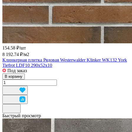
154.58 ₽/
шт
8 192.74 ₽/
м2
Клинкерная плитка Рядовая Westerwalder Klinker WK132 York
Tiefrot LDF10 290x52x10
Под заказ
В корзину
Быстрый просмотр