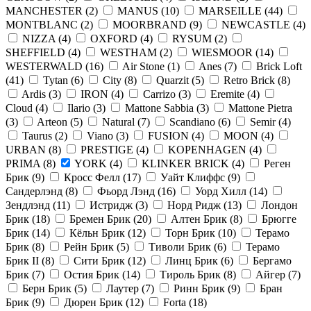
MANCHESTER
(
2
)
MANUS
(
10
)
MARSEILLE
(
44
)
MONTBLANC
(
2
)
MOORBRAND
(
9
)
NEWCASTLE
(
4
)
NIZZA
(
4
)
OXFORD
(
4
)
RYSUM
(
2
)
SHEFFIELD
(
4
)
WESTHAM
(
2
)
WIESMOOR
(
14
)
WESTERWALD
(
16
)
Air Stone
(
1
)
Anes
(
7
)
Brick Loft
(
41
)
Tytan
(
6
)
City
(
8
)
Quarzit
(
5
)
Retro Brick
(
8
)
Ardis
(
3
)
IRON
(
4
)
Carrizo
(
3
)
Eremite
(
4
)
Cloud
(
4
)
Ilario
(
3
)
Mattone Sabbia
(
3
)
Mattone Pietra
(
3
)
Arteon
(
5
)
Natural
(
7
)
Scandiano
(
6
)
Semir
(
4
)
Taurus
(
2
)
Viano
(
3
)
FUSION
(
4
)
MOON
(
4
)
URBAN
(
8
)
PRESTIGE
(
4
)
KOPENHAGEN
(
4
)
PRIMA
(
8
)
YORK
(
4
)
KLINKER BRICK
(
4
)
Реген
Брик
(
9
)
Кросс Фелл
(
17
)
Уайт Клиффс
(
9
)
Сандерлэнд
(
8
)
Фьорд Лэнд
(
16
)
Уорд Хилл
(
14
)
Зендлэнд
(
11
)
Истридж
(
3
)
Норд Ридж
(
13
)
Лондон
Брик
(
18
)
Бремен Брик
(
20
)
Алтен Брик
(
8
)
Брюгге
Брик
(
14
)
Кёльн Брик
(
12
)
Торн Брик
(
10
)
Терамо
Брик
(
8
)
Рейн Брик
(
5
)
Тиволи Брик
(
6
)
Терамо
Брик II
(
8
)
Сити Брик
(
12
)
Линц Брик
(
6
)
Бергамо
Брик
(
7
)
Остия Брик
(
14
)
Тироль Брик
(
8
)
Айгер
(
7
)
Берн Брик
(
5
)
Лаутер
(
7
)
Ринн Брик
(
9
)
Бран
Брик
(
9
)
Дюрен Брик
(
12
)
Forta
(
18
)