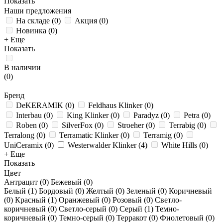
Показать
Наши предложения
На складе
(
0
)
Акция
(
0
)
Новинка
(
0
)
+ Еще
Показать
В наличии
(
0
)
Бренд
DeKERAMIK
(
0
)
Feldhaus Klinker
(
0
)
Interbau
(
0
)
King Klinker
(
0
)
Paradyz
(
0
)
Petra
(
0
)
Roben
(
0
)
SilverFox
(
0
)
Stroeher
(
0
)
Terrabig
(
0
)
Terralong
(
0
)
Terramatic Klinker
(
0
)
Terramig
(
0
)
UniCeramix
(
0
)
Westerwalder Klinker
(
4
)
White Hills
(
0
)
+ Еще
Показать
Цвет
Антрацит (
0
)
Бежевый (
0
)
Белый (
1
)
Бордовый (
0
)
Желтый (
0
)
Зеленый (
0
)
Коричневый
(
0
)
Красный (
1
)
Оранжевый (
0
)
Розовый (
0
)
Светло-
коричневый (
0
)
Светло-серый (
0
)
Серый (
1
)
Темно-
коричневый (
0
)
Темно-серый (
0
)
Терракот (
0
)
Фиолетовый (
0
)