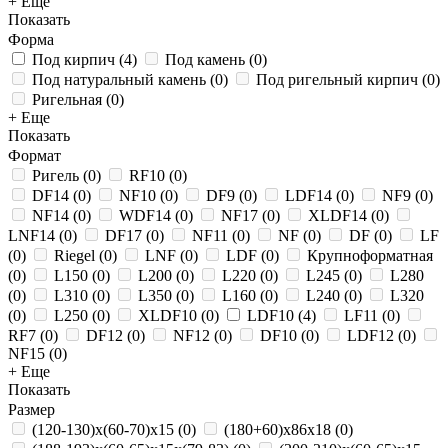
+ Еще
Показать
Форма
Под кирпич
(
4
)
Под камень
(
0
)
Под натуральный камень
(
0
)
Под ригельный кирпич
(
0
)
Ригельная
(
0
)
+ Еще
Показать
Формат
Ригель
(
0
)
RF10
(
0
)
DF14
(
0
)
NF10
(
0
)
DF9
(
0
)
LDF14
(
0
)
NF9
(
0
)
NF14
(
0
)
WDF14
(
0
)
NF17
(
0
)
XLDF14
(
0
)
LNF14
(
0
)
DF17
(
0
)
NF11
(
0
)
NF
(
0
)
DF
(
0
)
LF
(
0
)
Riegel
(
0
)
LNF
(
0
)
LDF
(
0
)
Крупноформатная
(
0
)
L150
(
0
)
L200
(
0
)
L220
(
0
)
L245
(
0
)
L280
(
0
)
L310
(
0
)
L350
(
0
)
L160
(
0
)
L240
(
0
)
L320
(
0
)
L250
(
0
)
XLDF10
(
0
)
LDF10
(
4
)
LF11
(
0
)
RF7
(
0
)
DF12
(
0
)
NF12
(
0
)
DF10
(
0
)
LDF12
(
0
)
NF15
(
0
)
+ Еще
Показать
Размер
(120-130)х(60-70)х15
(
0
)
(180+60)х86х18
(
0
)