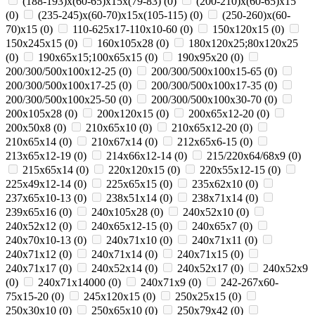
(188-193)х(60-65)х15х(79-83)
(
0
)
(200-210)х(60-65)х15
(
0
)
(235-245)х(60-70)х15х(105-115)
(
0
)
(250-260)х(60-
70)х15
(
0
)
110-625x17-110x10-60
(
0
)
150x120x15
(
0
)
150x245x15
(
0
)
160x105x28
(
0
)
180х120х25;80х120х25
(
0
)
190х65х15;100х65х15
(
0
)
190х95х20
(
0
)
200/300/500x100x12-25
(
0
)
200/300/500x100x15-65
(
0
)
200/300/500x100x17-25
(
0
)
200/300/500x100x17-35
(
0
)
200/300/500x100x25-50
(
0
)
200/300/500x100x30-70
(
0
)
200x105x28
(
0
)
200x120x15
(
0
)
200x65x12-20
(
0
)
200х50х8
(
0
)
210x65x10
(
0
)
210x65x12-20
(
0
)
210x65x14
(
0
)
210х67х14
(
0
)
212x65x6-15
(
0
)
213x65x12-19
(
0
)
214x66x12-14
(
0
)
215/220х64/68х9
(
0
)
215х65х14
(
0
)
220x120x15
(
0
)
220x55x12-15
(
0
)
225x49x12-14
(
0
)
225х65х15
(
0
)
235x62x10
(
0
)
237x65x10-13
(
0
)
238х51х14
(
0
)
238х71х14
(
0
)
239х65х16
(
0
)
240x105x28
(
0
)
240x52x10
(
0
)
240x52x12
(
0
)
240x65x12-15
(
0
)
240x65x7
(
0
)
240x70x10-13
(
0
)
240x71x10
(
0
)
240x71x11
(
0
)
240x71x12
(
0
)
240x71x14
(
0
)
240x71x15
(
0
)
240x71x17
(
0
)
240х52х14
(
0
)
240х52х17
(
0
)
240х52х9
(
0
)
240х71х14000
(
0
)
240х71х9
(
0
)
242-267x60-
75x15-20
(
0
)
245x120x15
(
0
)
250x25x15
(
0
)
250x30x10
(
0
)
250x65x10
(
0
)
250х79х42
(
0
)