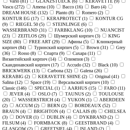
Vario
(
81
)
GLANZSTUECK
(
6
)
KERAVETTE
(
9
)
Vascu
(
272
)
Amena
(
10
)
Bacco
(
16
)
Baro
(
4
)
DREAM HOUSE
(
132
)
Planto
(
8
)
Romero
(
2
)
KONTUR EG
(
17
)
KERAPROTECT
(
1
)
KONTUR СG
(
9
)
RIEGEL 50
(
5
)
STEINLINGE
(
6
)
WASSERBRAND
(
31
)
FARBKLANG
(
10
)
NUANCIST
(
23
)
ZEITLOS
(
29
)
Шумерский кирпич
(
3
)
KING
SIZE
(
80
)
FREE ART
(
29
)
Афины
(
5
)
Клинкерный
кирпич
(
84
)
Туринский кирпич
(
5
)
Brown
(
31
)
Grey
(
36
)
Rosso
(
8
)
Спарта
(
9
)
Сахара
(
11
)
Византийский кирпич
(
14
)
Олимпия
(
3
)
Скандинавский кирпич
(
17
)
Accudo
(
32
)
Black
(
10
)
BRICKWERK
(
13
)
Carbona
(
32
)
Galena
(
26
)
KERABIG
(
2
)
KERAVETTE SHINE
(
2
)
Original
(
41
)
Salina
(
12
)
Space
(
19
)
Версальский кирпич
(
10
)
Classic
(
146
)
SPECIAL
(
1
)
AARHUS
(
15
)
FARO
(
11
)
JEVER
(
4
)
OSLO
(
7
)
TAUNUS
(
2
)
TOULOUSE
(
20
)
WASSERSTRICH
(
4
)
YUKON
(
1
)
ABERDEEN
(
2
)
ACCUM
(
2
)
BERN
(
2
)
BORDEAUX
(
52
)
BRAUN
(
4
)
BRIGHTON
(
4
)
CALAIS
(
8
)
CHELSEA
(
3
)
DOVER
(
1
)
DUBLIN
(
4
)
DYKBRAND
(
2
)
FILSUM
(
4
)
FORMBACK
(
8
)
GEESTBRAND
(
4
)
GLASGOW
(
2
)
GREETSIEL
(
4
)
ISLAND
(
2
)