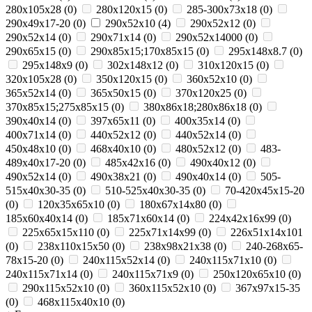
280x105x28
(
0
)
280x120x15
(
0
)
285-300x73x18
(
0
)
290x49x17-20
(
0
)
290x52x10
(
4
)
290x52x12
(
0
)
290x52x14
(
0
)
290x71x14
(
0
)
290х52х14000
(
0
)
290х65х15
(
0
)
290х85х15;170х85х15
(
0
)
295х148х8.7
(
0
)
295х148х9
(
0
)
302х148х12
(
0
)
310x120x15
(
0
)
320x105x28
(
0
)
350x120x15
(
0
)
360х52х10
(
0
)
365x52x14
(
0
)
365х50х15
(
0
)
370х120х25
(
0
)
370х85х15;275х85х15
(
0
)
380х86х18;280х86х18
(
0
)
390x40x14
(
0
)
397x65x11
(
0
)
400х35х14
(
0
)
400х71х14
(
0
)
440x52x12
(
0
)
440х52х14
(
0
)
450x48x10
(
0
)
468x40x10
(
0
)
480х52х12
(
0
)
483-
489x40x17-20
(
0
)
485х42х16
(
0
)
490x40x12
(
0
)
490x52x14
(
0
)
490х38х21
(
0
)
490х40х14
(
0
)
505-
515x40x30-35
(
0
)
510-525x40x30-35
(
0
)
70-420x45x15-20
(
0
)
120x35x65x10
(
0
)
180х67х14х80
(
0
)
185x60x40x14
(
0
)
185х71х60х14
(
0
)
224х42х16х99
(
0
)
225х65х15х110
(
0
)
225х71х14х99
(
0
)
226х51х14х101
(
0
)
238х110х15х50
(
0
)
238х98х21х38
(
0
)
240-268x65-
78x15-20
(
0
)
240x115x52x14
(
0
)
240x115x71x10
(
0
)
240x115x71x14
(
0
)
240x115x71x9
(
0
)
250x120x65x10
(
0
)
290x115x52x10
(
0
)
360x115x52x10
(
0
)
367x97x15-35
(
0
)
468x115x40x10
(
0
)