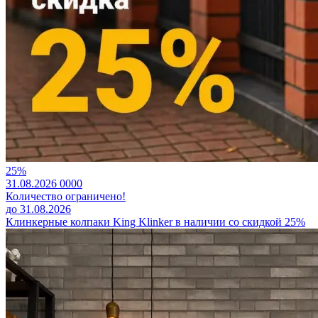
25%
31.08.2026
0
0
0
0
Количество ограничено!
до 31.08.2026
Клинкерные колпаки King Klinker в наличии со скидкой 25%