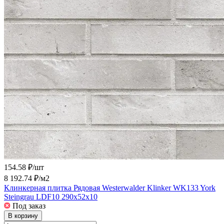
154.58 ₽/
шт
8 192.74 ₽/
м2
Клинкерная плитка Рядовая Westerwalder Klinker WK133 York
Steingrau LDF10 290x52x10
Под заказ
В корзину