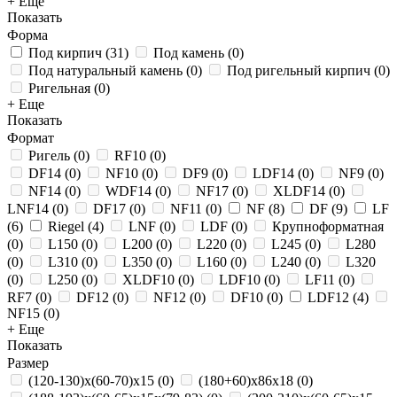
+ Еще
Показать
Форма
Под кирпич
(
31
)
Под камень
(
0
)
Под натуральный камень
(
0
)
Под ригельный кирпич
(
0
)
Ригельная
(
0
)
+ Еще
Показать
Формат
Ригель
(
0
)
RF10
(
0
)
DF14
(
0
)
NF10
(
0
)
DF9
(
0
)
LDF14
(
0
)
NF9
(
0
)
NF14
(
0
)
WDF14
(
0
)
NF17
(
0
)
XLDF14
(
0
)
LNF14
(
0
)
DF17
(
0
)
NF11
(
0
)
NF
(
8
)
DF
(
9
)
LF
(
6
)
Riegel
(
4
)
LNF
(
0
)
LDF
(
0
)
Крупноформатная
(
0
)
L150
(
0
)
L200
(
0
)
L220
(
0
)
L245
(
0
)
L280
(
0
)
L310
(
0
)
L350
(
0
)
L160
(
0
)
L240
(
0
)
L320
(
0
)
L250
(
0
)
XLDF10
(
0
)
LDF10
(
0
)
LF11
(
0
)
RF7
(
0
)
DF12
(
0
)
NF12
(
0
)
DF10
(
0
)
LDF12
(
4
)
NF15
(
0
)
+ Еще
Показать
Размер
(120-130)х(60-70)х15
(
0
)
(180+60)х86х18
(
0
)