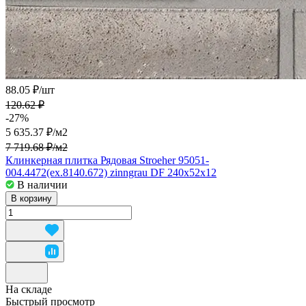
88.05 ₽/
шт
120.62 ₽
-27%
5 635.37 ₽/
м2
7 719.68 ₽/
м2
Клинкерная плитка Рядовая Stroeher 95051-
004.4472(ex.8140.672) zinngrau DF 240x52x12
В наличии
В корзину
На складе
Быстрый просмотр