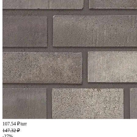
107.54 ₽/
шт
147.32 ₽
-27%