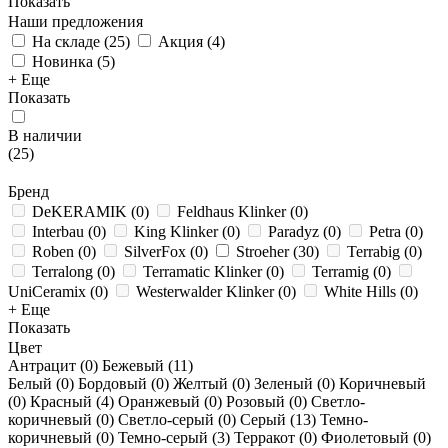
Показать
Наши предложения
На складе
(
25
)
Акция
(
4
)
Новинка
(
5
)
+ Еще
Показать
В наличии
(
25
)
Бренд
DeKERAMIK
(
0
)
Feldhaus Klinker
(
0
)
Interbau
(
0
)
King Klinker
(
0
)
Paradyz
(
0
)
Petra
(
0
)
Roben
(
0
)
SilverFox
(
0
)
Stroeher
(
30
)
Terrabig
(
0
)
Terralong
(
0
)
Terramatic Klinker
(
0
)
Terramig
(
0
)
UniCeramix
(
0
)
Westerwalder Klinker
(
0
)
White Hills
(
0
)
+ Еще
Показать
Цвет
Антрацит (
0
)
Бежевый (
11
)
Белый (
0
)
Бордовый (
0
)
Желтый (
0
)
Зеленый (
0
)
Коричневый
(
0
)
Красный (
4
)
Оранжевый (
0
)
Розовый (
0
)
Светло-
коричневый (
0
)
Светло-серый (
0
)
Серый (
13
)
Темно-
коричневый (
0
)
Темно-серый (
3
)
Терракот (
0
)
Фиолетовый (
0
)