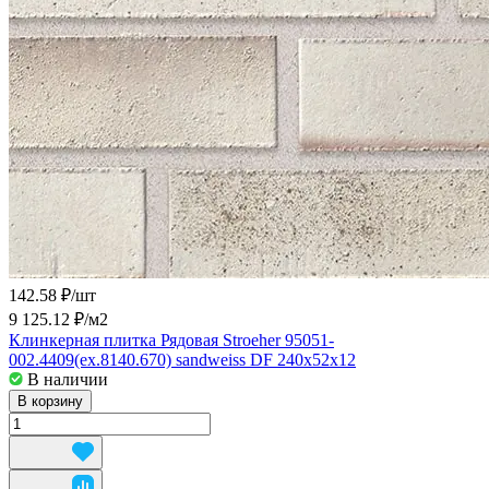
142.58 ₽/
шт
9 125.12 ₽/
м2
Клинкерная плитка Рядовая Stroeher 95051-
002.4409(ex.8140.670) sandweiss DF 240x52x12
В наличии
В корзину