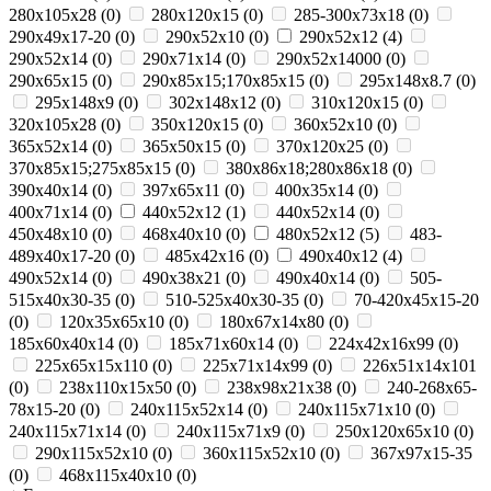
280x105x28
(
0
)
280x120x15
(
0
)
285-300x73x18
(
0
)
290x49x17-20
(
0
)
290x52x10
(
0
)
290x52x12
(
4
)
290x52x14
(
0
)
290x71x14
(
0
)
290х52х14000
(
0
)
290х65х15
(
0
)
290х85х15;170х85х15
(
0
)
295х148х8.7
(
0
)
295х148х9
(
0
)
302х148х12
(
0
)
310x120x15
(
0
)
320x105x28
(
0
)
350x120x15
(
0
)
360х52х10
(
0
)
365x52x14
(
0
)
365х50х15
(
0
)
370х120х25
(
0
)
370х85х15;275х85х15
(
0
)
380х86х18;280х86х18
(
0
)
390x40x14
(
0
)
397x65x11
(
0
)
400х35х14
(
0
)
400х71х14
(
0
)
440x52x12
(
1
)
440х52х14
(
0
)
450x48x10
(
0
)
468x40x10
(
0
)
480х52х12
(
5
)
483-
489x40x17-20
(
0
)
485х42х16
(
0
)
490x40x12
(
4
)
490x52x14
(
0
)
490х38х21
(
0
)
490х40х14
(
0
)
505-
515x40x30-35
(
0
)
510-525x40x30-35
(
0
)
70-420x45x15-20
(
0
)
120x35x65x10
(
0
)
180х67х14х80
(
0
)
185x60x40x14
(
0
)
185х71х60х14
(
0
)
224х42х16х99
(
0
)
225х65х15х110
(
0
)
225х71х14х99
(
0
)
226х51х14х101
(
0
)
238х110х15х50
(
0
)
238х98х21х38
(
0
)
240-268x65-
78x15-20
(
0
)
240x115x52x14
(
0
)
240x115x71x10
(
0
)
240x115x71x14
(
0
)
240x115x71x9
(
0
)
250x120x65x10
(
0
)
290x115x52x10
(
0
)
360x115x52x10
(
0
)
367x97x15-35
(
0
)
468x115x40x10
(
0
)