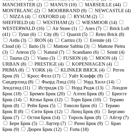
MANCHESTER
(
2
)
MANUS
(
10
)
MARSEILLE
(
44
)
MONTBLANC
(
2
)
MOORBRAND
(
9
)
NEWCASTLE
(
4
)
NIZZA
(
4
)
OXFORD
(
4
)
RYSUM
(
2
)
SHEFFIELD
(
4
)
WESTHAM
(
2
)
WIESMOOR
(
14
)
WESTERWALD
(
16
)
Air Stone
(
1
)
Anes
(
7
)
Brick Loft
(
41
)
Tytan
(
6
)
City
(
8
)
Quarzit
(
5
)
Retro Brick
(
8
)
Ardis
(
3
)
IRON
(
4
)
Carrizo
(
3
)
Eremite
(
4
)
Cloud
(
4
)
Ilario
(
3
)
Mattone Sabbia
(
3
)
Mattone Pietra
(
3
)
Arteon
(
5
)
Natural
(
7
)
Scandiano
(
6
)
Semir
(
4
)
Taurus
(
2
)
Viano
(
3
)
FUSION
(
4
)
MOON
(
4
)
URBAN
(
8
)
PRESTIGE
(
4
)
KOPENHAGEN
(
4
)
PRIMA
(
8
)
YORK
(
4
)
KLINKER BRICK
(
4
)
Реген
Брик
(
9
)
Кросс Фелл
(
17
)
Уайт Клиффс
(
9
)
Сандерлэнд
(
8
)
Фьорд Лэнд
(
16
)
Уорд Хилл
(
14
)
Зендлэнд
(
11
)
Истридж
(
3
)
Норд Ридж
(
13
)
Лондон
Брик
(
18
)
Бремен Брик
(
20
)
Алтен Брик
(
8
)
Брюгге
Брик
(
14
)
Кёльн Брик
(
12
)
Торн Брик
(
10
)
Терамо
Брик
(
8
)
Рейн Брик
(
5
)
Тиволи Брик
(
6
)
Терамо
Брик II
(
8
)
Сити Брик
(
12
)
Линц Брик
(
6
)
Бергамо
Брик
(
7
)
Остия Брик
(
14
)
Тироль Брик
(
8
)
Айгер
(
7
)
Берн Брик
(
5
)
Лаутер
(
7
)
Ринн Брик
(
9
)
Бран
Брик
(
9
)
Дюрен Брик
(
12
)
Forta
(
18
)