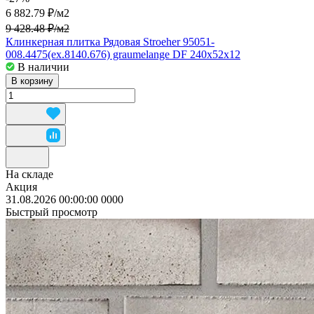
6 882.79 ₽/
м2
9 428.48 ₽/
м2
Клинкерная плитка Рядовая Stroeher 95051-
008.4475(ex.8140.676) graumelange DF 240x52x12
В наличии
В корзину
На складе
Акция
31.08.2026 00:00:00
0
0
0
0
Быстрый просмотр