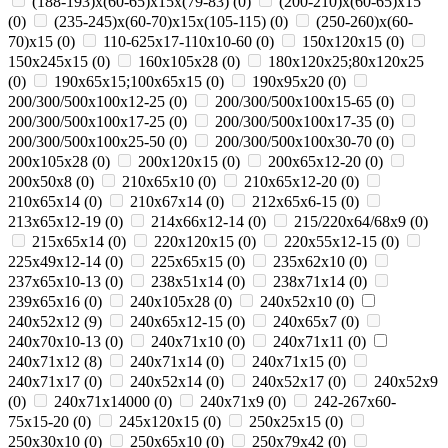
(188-193)х(60-65)х15х(79-83)
(
0
)
(200-210)х(60-65)х15
(
0
)
(235-245)х(60-70)х15х(105-115)
(
0
)
(250-260)х(60-
70)х15
(
0
)
110-625x17-110x10-60
(
0
)
150x120x15
(
0
)
150x245x15
(
0
)
160x105x28
(
0
)
180х120х25;80х120х25
(
0
)
190х65х15;100х65х15
(
0
)
190х95х20
(
0
)
200/300/500x100x12-25
(
0
)
200/300/500x100x15-65
(
0
)
200/300/500x100x17-25
(
0
)
200/300/500x100x17-35
(
0
)
200/300/500x100x25-50
(
0
)
200/300/500x100x30-70
(
0
)
200x105x28
(
0
)
200x120x15
(
0
)
200x65x12-20
(
0
)
200х50х8
(
0
)
210x65x10
(
0
)
210x65x12-20
(
0
)
210x65x14
(
0
)
210х67х14
(
0
)
212x65x6-15
(
0
)
213x65x12-19
(
0
)
214x66x12-14
(
0
)
215/220х64/68х9
(
0
)
215х65х14
(
0
)
220x120x15
(
0
)
220x55x12-15
(
0
)
225x49x12-14
(
0
)
225х65х15
(
0
)
235x62x10
(
0
)
237x65x10-13
(
0
)
238х51х14
(
0
)
238х71х14
(
0
)
239х65х16
(
0
)
240x105x28
(
0
)
240x52x10
(
0
)
240x52x12
(
9
)
240x65x12-15
(
0
)
240x65x7
(
0
)
240x70x10-13
(
0
)
240x71x10
(
0
)
240x71x11
(
0
)
240x71x12
(
8
)
240x71x14
(
0
)
240x71x15
(
0
)
240x71x17
(
0
)
240х52х14
(
0
)
240х52х17
(
0
)
240х52х9
(
0
)
240х71х14000
(
0
)
240х71х9
(
0
)
242-267x60-
75x15-20
(
0
)
245x120x15
(
0
)
250x25x15
(
0
)
250x30x10
(
0
)
250x65x10
(
0
)
250х79х42
(
0
)