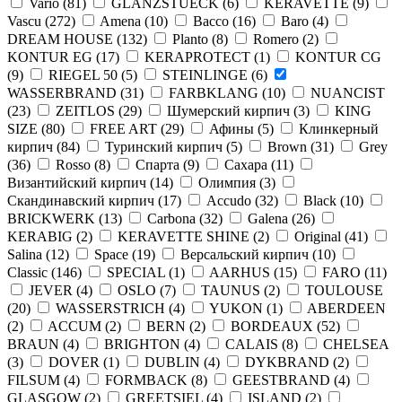
Vario
(
81
)
GLANZSTUECK
(
6
)
KERAVETTE
(
9
)
Vascu
(
272
)
Amena
(
10
)
Bacco
(
16
)
Baro
(
4
)
DREAM HOUSE
(
132
)
Planto
(
8
)
Romero
(
2
)
KONTUR EG
(
17
)
KERAPROTECT
(
1
)
KONTUR СG
(
9
)
RIEGEL 50
(
5
)
STEINLINGE
(
6
)
WASSERBRAND
(
31
)
FARBKLANG
(
10
)
NUANCIST
(
23
)
ZEITLOS
(
29
)
Шумерский кирпич
(
3
)
KING
SIZE
(
80
)
FREE ART
(
29
)
Афины
(
5
)
Клинкерный
кирпич
(
84
)
Туринский кирпич
(
5
)
Brown
(
31
)
Grey
(
36
)
Rosso
(
8
)
Спарта
(
9
)
Сахара
(
11
)
Византийский кирпич
(
14
)
Олимпия
(
3
)
Скандинавский кирпич
(
17
)
Accudo
(
32
)
Black
(
10
)
BRICKWERK
(
13
)
Carbona
(
32
)
Galena
(
26
)
KERABIG
(
2
)
KERAVETTE SHINE
(
2
)
Original
(
41
)
Salina
(
12
)
Space
(
19
)
Версальский кирпич
(
10
)
Classic
(
146
)
SPECIAL
(
1
)
AARHUS
(
15
)
FARO
(
11
)
JEVER
(
4
)
OSLO
(
7
)
TAUNUS
(
2
)
TOULOUSE
(
20
)
WASSERSTRICH
(
4
)
YUKON
(
1
)
ABERDEEN
(
2
)
ACCUM
(
2
)
BERN
(
2
)
BORDEAUX
(
52
)
BRAUN
(
4
)
BRIGHTON
(
4
)
CALAIS
(
8
)
CHELSEA
(
3
)
DOVER
(
1
)
DUBLIN
(
4
)
DYKBRAND
(
2
)
FILSUM
(
4
)
FORMBACK
(
8
)
GEESTBRAND
(
4
)
GLASGOW
(
2
)
GREETSIEL
(
4
)
ISLAND
(
2
)