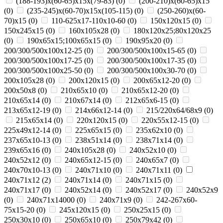
(188-193)х(60-65)х15х(79-83)
(
0
)
(200-210)х(60-65)х15
(
0
)
(235-245)х(60-70)х15х(105-115)
(
0
)
(250-260)х(60-
70)х15
(
0
)
110-625x17-110x10-60
(
0
)
150x120x15
(
0
)
150x245x15
(
0
)
160x105x28
(
0
)
180х120х25;80х120х25
(
0
)
190х65х15;100х65х15
(
0
)
190х95х20
(
0
)
200/300/500x100x12-25
(
0
)
200/300/500x100x15-65
(
0
)
200/300/500x100x17-25
(
0
)
200/300/500x100x17-35
(
0
)
200/300/500x100x25-50
(
0
)
200/300/500x100x30-70
(
0
)
200x105x28
(
0
)
200x120x15
(
0
)
200x65x12-20
(
0
)
200х50х8
(
0
)
210x65x10
(
0
)
210x65x12-20
(
0
)
210x65x14
(
0
)
210х67х14
(
0
)
212x65x6-15
(
0
)
213x65x12-19
(
0
)
214x66x12-14
(
0
)
215/220х64/68х9
(
0
)
215х65х14
(
0
)
220x120x15
(
0
)
220x55x12-15
(
0
)
225x49x12-14
(
0
)
225х65х15
(
0
)
235x62x10
(
0
)
237x65x10-13
(
0
)
238х51х14
(
0
)
238х71х14
(
0
)
239х65х16
(
0
)
240x105x28
(
0
)
240x52x10
(
0
)
240x52x12
(
0
)
240x65x12-15
(
0
)
240x65x7
(
0
)
240x70x10-13
(
0
)
240x71x10
(
0
)
240x71x11
(
0
)
240x71x12
(
2
)
240x71x14
(
0
)
240x71x15
(
0
)
240x71x17
(
0
)
240х52х14
(
0
)
240х52х17
(
0
)
240х52х9
(
0
)
240х71х14000
(
0
)
240х71х9
(
0
)
242-267x60-
75x15-20
(
0
)
245x120x15
(
0
)
250x25x15
(
0
)
250x30x10
(
0
)
250x65x10
(
0
)
250х79х42
(
0
)