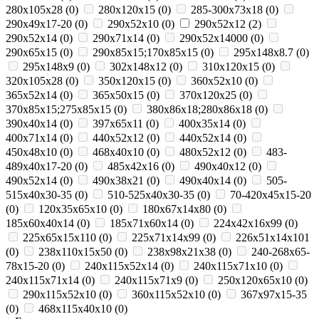
280x105x28
(
0
)
280x120x15
(
0
)
285-300x73x18
(
0
)
290x49x17-20
(
0
)
290x52x10
(
0
)
290x52x12
(
2
)
290x52x14
(
0
)
290x71x14
(
0
)
290х52х14000
(
0
)
290х65х15
(
0
)
290х85х15;170х85х15
(
0
)
295х148х8.7
(
0
)
295х148х9
(
0
)
302х148х12
(
0
)
310x120x15
(
0
)
320x105x28
(
0
)
350x120x15
(
0
)
360х52х10
(
0
)
365x52x14
(
0
)
365х50х15
(
0
)
370х120х25
(
0
)
370х85х15;275х85х15
(
0
)
380х86х18;280х86х18
(
0
)
390x40x14
(
0
)
397x65x11
(
0
)
400х35х14
(
0
)
400х71х14
(
0
)
440x52x12
(
0
)
440х52х14
(
0
)
450x48x10
(
0
)
468x40x10
(
0
)
480х52х12
(
0
)
483-
489x40x17-20
(
0
)
485х42х16
(
0
)
490x40x12
(
0
)
490x52x14
(
0
)
490х38х21
(
0
)
490х40х14
(
0
)
505-
515x40x30-35
(
0
)
510-525x40x30-35
(
0
)
70-420x45x15-20
(
0
)
120x35x65x10
(
0
)
180х67х14х80
(
0
)
185x60x40x14
(
0
)
185х71х60х14
(
0
)
224х42х16х99
(
0
)
225х65х15х110
(
0
)
225х71х14х99
(
0
)
226х51х14х101
(
0
)
238х110х15х50
(
0
)
238х98х21х38
(
0
)
240-268x65-
78x15-20
(
0
)
240x115x52x14
(
0
)
240x115x71x10
(
0
)
240x115x71x14
(
0
)
240x115x71x9
(
0
)
250x120x65x10
(
0
)
290x115x52x10
(
0
)
360x115x52x10
(
0
)
367x97x15-35
(
0
)
468x115x40x10
(
0
)