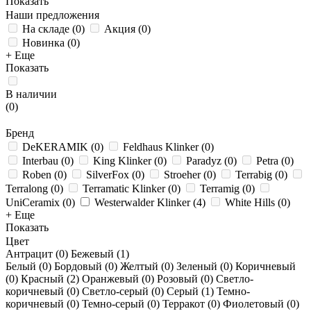
Показать
Наши предложения
На складе
(
0
)
Акция
(
0
)
Новинка
(
0
)
+ Еще
Показать
В наличии
(
0
)
Бренд
DeKERAMIK
(
0
)
Feldhaus Klinker
(
0
)
Interbau
(
0
)
King Klinker
(
0
)
Paradyz
(
0
)
Petra
(
0
)
Roben
(
0
)
SilverFox
(
0
)
Stroeher
(
0
)
Terrabig
(
0
)
Terralong
(
0
)
Terramatic Klinker
(
0
)
Terramig
(
0
)
UniCeramix
(
0
)
Westerwalder Klinker
(
4
)
White Hills
(
0
)
+ Еще
Показать
Цвет
Антрацит (
0
)
Бежевый (
1
)
Белый (
0
)
Бордовый (
0
)
Желтый (
0
)
Зеленый (
0
)
Коричневый
(
0
)
Красный (
2
)
Оранжевый (
0
)
Розовый (
0
)
Светло-
коричневый (
0
)
Светло-серый (
0
)
Серый (
1
)
Темно-
коричневый (
0
)
Темно-серый (
0
)
Терракот (
0
)
Фиолетовый (
0
)