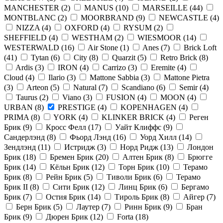
MANCHESTER
(
2
)
MANUS
(
10
)
MARSEILLE
(
44
)
MONTBLANC
(
2
)
MOORBRAND
(
9
)
NEWCASTLE
(
4
)
NIZZA
(
4
)
OXFORD
(
4
)
RYSUM
(
2
)
SHEFFIELD
(
4
)
WESTHAM
(
2
)
WIESMOOR
(
14
)
WESTERWALD
(
16
)
Air Stone
(
1
)
Anes
(
7
)
Brick Loft
(
41
)
Tytan
(
6
)
City
(
8
)
Quarzit
(
5
)
Retro Brick
(
8
)
Ardis
(
3
)
IRON
(
4
)
Carrizo
(
3
)
Eremite
(
4
)
Cloud
(
4
)
Ilario
(
3
)
Mattone Sabbia
(
3
)
Mattone Pietra
(
3
)
Arteon
(
5
)
Natural
(
7
)
Scandiano
(
6
)
Semir
(
4
)
Taurus
(
2
)
Viano
(
3
)
FUSION
(
4
)
MOON
(
4
)
URBAN
(
8
)
PRESTIGE
(
4
)
KOPENHAGEN
(
4
)
PRIMA
(
8
)
YORK
(
4
)
KLINKER BRICK
(
4
)
Реген
Брик
(
9
)
Кросс Фелл
(
17
)
Уайт Клиффс
(
9
)
Сандерлэнд
(
8
)
Фьорд Лэнд
(
16
)
Уорд Хилл
(
14
)
Зендлэнд
(
11
)
Истридж
(
3
)
Норд Ридж
(
13
)
Лондон
Брик
(
18
)
Бремен Брик
(
20
)
Алтен Брик
(
8
)
Брюгге
Брик
(
14
)
Кёльн Брик
(
12
)
Торн Брик
(
10
)
Терамо
Брик
(
8
)
Рейн Брик
(
5
)
Тиволи Брик
(
6
)
Терамо
Брик II
(
8
)
Сити Брик
(
12
)
Линц Брик
(
6
)
Бергамо
Брик
(
7
)
Остия Брик
(
14
)
Тироль Брик
(
8
)
Айгер
(
7
)
Берн Брик
(
5
)
Лаутер
(
7
)
Ринн Брик
(
9
)
Бран
Брик
(
9
)
Дюрен Брик
(
12
)
Forta
(
18
)