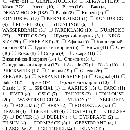
Vario
(
81
)
GLANZSTUECK
(
6
)
KERAVETTE
(
9
)
Vascu
(
272
)
Amena
(
10
)
Bacco
(
16
)
Baro
(
4
)
DREAM HOUSE
(
132
)
Planto
(
8
)
Romero
(
2
)
KONTUR EG
(
17
)
KERAPROTECT
(
1
)
KONTUR СG
(
9
)
RIEGEL 50
(
5
)
STEINLINGE
(
6
)
WASSERBRAND
(
31
)
FARBKLANG
(
10
)
NUANCIST
(
23
)
ZEITLOS
(
29
)
Шумерский кирпич
(
3
)
KING
SIZE
(
80
)
FREE ART
(
29
)
Афины
(
5
)
Клинкерный
кирпич
(
84
)
Туринский кирпич
(
5
)
Brown
(
31
)
Grey
(
36
)
Rosso
(
8
)
Спарта
(
9
)
Сахара
(
11
)
Византийский кирпич
(
14
)
Олимпия
(
3
)
Скандинавский кирпич
(
17
)
Accudo
(
32
)
Black
(
10
)
BRICKWERK
(
13
)
Carbona
(
32
)
Galena
(
26
)
KERABIG
(
2
)
KERAVETTE SHINE
(
2
)
Original
(
41
)
Salina
(
12
)
Space
(
19
)
Версальский кирпич
(
10
)
Classic
(
146
)
SPECIAL
(
1
)
AARHUS
(
15
)
FARO
(
11
)
JEVER
(
4
)
OSLO
(
7
)
TAUNUS
(
2
)
TOULOUSE
(
20
)
WASSERSTRICH
(
4
)
YUKON
(
1
)
ABERDEEN
(
2
)
ACCUM
(
2
)
BERN
(
2
)
BORDEAUX
(
52
)
BRAUN
(
4
)
BRIGHTON
(
4
)
CALAIS
(
8
)
CHELSEA
(
3
)
DOVER
(
1
)
DUBLIN
(
4
)
DYKBRAND
(
2
)
FILSUM
(
4
)
FORMBACK
(
8
)
GEESTBRAND
(
4
)
GLASGOW
(
2
)
GREETSIEL
(
4
)
ISLAND
(
2
)