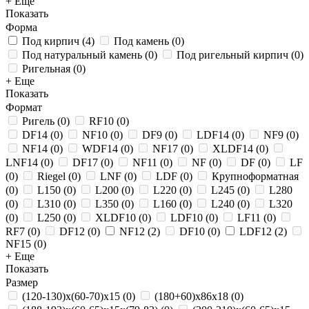
+ Еще
Показать
Форма
Под кирпич
(
4
)
Под камень
(
0
)
Под натуральный камень
(
0
)
Под ригельный кирпич
(
0
)
Ригельная
(
0
)
+ Еще
Показать
Формат
Ригель
(
0
)
RF10
(
0
)
DF14
(
0
)
NF10
(
0
)
DF9
(
0
)
LDF14
(
0
)
NF9
(
0
)
NF14
(
0
)
WDF14
(
0
)
NF17
(
0
)
XLDF14
(
0
)
LNF14
(
0
)
DF17
(
0
)
NF11
(
0
)
NF
(
0
)
DF
(
0
)
LF
(
0
)
Riegel
(
0
)
LNF
(
0
)
LDF
(
0
)
Крупноформатная
(
0
)
L150
(
0
)
L200
(
0
)
L220
(
0
)
L245
(
0
)
L280
(
0
)
L310
(
0
)
L350
(
0
)
L160
(
0
)
L240
(
0
)
L320
(
0
)
L250
(
0
)
XLDF10
(
0
)
LDF10
(
0
)
LF11
(
0
)
RF7
(
0
)
DF12
(
0
)
NF12
(
2
)
DF10
(
0
)
LDF12
(
2
)
NF15
(
0
)
+ Еще
Показать
Размер
(120-130)х(60-70)х15
(
0
)
(180+60)х86х18
(
0
)