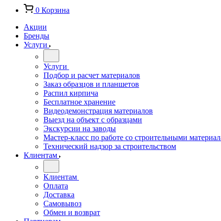
0
Корзина
Акции
Бренды
Услуги
Услуги
Подбор и расчет материалов
Заказ образцов и планшетов
Распил кирпича
Бесплатное хранение
Видеодемонстрация материалов
Выезд на объект с образцами
Экскурсии на заводы
Мастер-класс по работе со строительными материа
Технический надзор за строительством
Клиентам
Клиентам
Оплата
Доставка
Самовывоз
Обмен и возврат