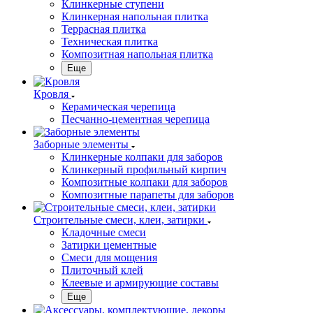
Клинкерные ступени
Клинкерная напольная плитка
Террасная плитка
Техническая плитка
Композитная напольная плитка
Еще
Кровля
Керамическая черепица
Песчанно-цементная черепица
Заборные элементы
Клинкерные колпаки для заборов
Клинкерный профильный кирпич
Композитные колпаки для заборов
Композитные парапеты для заборов
Строительные смеси, клеи, затирки
Кладочные смеси
Затирки цементные
Смеси для мощения
Плиточный клей
Клеевые и армирующие составы
Еще