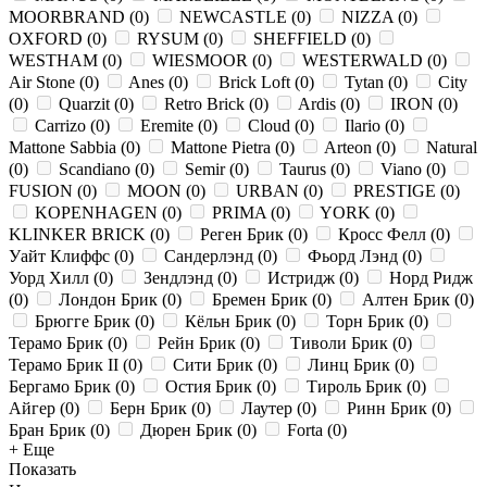
MOORBRAND
(
0
)
NEWCASTLE
(
0
)
NIZZA
(
0
)
OXFORD
(
0
)
RYSUM
(
0
)
SHEFFIELD
(
0
)
WESTHAM
(
0
)
WIESMOOR
(
0
)
WESTERWALD
(
0
)
Air Stone
(
0
)
Anes
(
0
)
Brick Loft
(
0
)
Tytan
(
0
)
City
(
0
)
Quarzit
(
0
)
Retro Brick
(
0
)
Ardis
(
0
)
IRON
(
0
)
Carrizo
(
0
)
Eremite
(
0
)
Cloud
(
0
)
Ilario
(
0
)
Mattone Sabbia
(
0
)
Mattone Pietra
(
0
)
Arteon
(
0
)
Natural
(
0
)
Scandiano
(
0
)
Semir
(
0
)
Taurus
(
0
)
Viano
(
0
)
FUSION
(
0
)
MOON
(
0
)
URBAN
(
0
)
PRESTIGE
(
0
)
KOPENHAGEN
(
0
)
PRIMA
(
0
)
YORK
(
0
)
KLINKER BRICK
(
0
)
Реген Брик
(
0
)
Кросс Фелл
(
0
)
Уайт Клиффс
(
0
)
Сандерлэнд
(
0
)
Фьорд Лэнд
(
0
)
Уорд Хилл
(
0
)
Зендлэнд
(
0
)
Истридж
(
0
)
Норд Ридж
(
0
)
Лондон Брик
(
0
)
Бремен Брик
(
0
)
Алтен Брик
(
0
)
Брюгге Брик
(
0
)
Кёльн Брик
(
0
)
Торн Брик
(
0
)
Терамо Брик
(
0
)
Рейн Брик
(
0
)
Тиволи Брик
(
0
)
Терамо Брик II
(
0
)
Сити Брик
(
0
)
Линц Брик
(
0
)
Бергамо Брик
(
0
)
Остия Брик
(
0
)
Тироль Брик
(
0
)
Айгер
(
0
)
Берн Брик
(
0
)
Лаутер
(
0
)
Ринн Брик
(
0
)
Бран Брик
(
0
)
Дюрен Брик
(
0
)
Forta
(
0
)
+ Еще
Показать