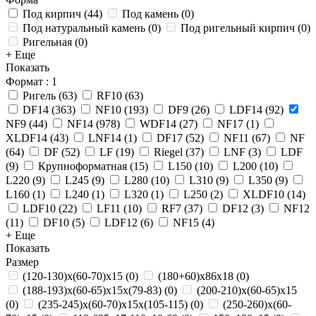
Под кирпич
(
44
)
Под камень
(
0
)
Под натуральный камень
(
0
)
Под ригельный кирпич
(
0
)
Ригельная
(
0
)
+ Еще
Показать
Формат
: 1
Ригель
(
63
)
RF10
(
63
)
DF14
(
363
)
NF10
(
193
)
DF9
(
26
)
LDF14
(
92
)
NF9
(
44
)
NF14
(
978
)
WDF14
(
27
)
NF17
(
1
)
XLDF14
(
43
)
LNF14
(
1
)
DF17
(
52
)
NF11
(
67
)
NF
(
64
)
DF
(
52
)
LF
(
19
)
Riegel
(
37
)
LNF
(
3
)
LDF
(
9
)
Крупноформатная
(
15
)
L150
(
10
)
L200
(
10
)
L220
(
9
)
L245
(
9
)
L280
(
10
)
L310
(
9
)
L350
(
9
)
L160
(
1
)
L240
(
1
)
L320
(
1
)
L250
(
2
)
XLDF10
(
14
)
LDF10
(
22
)
LF11
(
10
)
RF7
(
37
)
DF12
(
3
)
NF12
(
11
)
DF10
(
5
)
LDF12
(
6
)
NF15
(
4
)
+ Еще
Показать
Размер
(120-130)х(60-70)х15
(
0
)
(180+60)х86х18
(
0
)
(188-193)х(60-65)х15х(79-83)
(
0
)
(200-210)х(60-65)х15
(
0
)
(235-245)х(60-70)х15х(105-115)
(
0
)
(250-260)х(60-