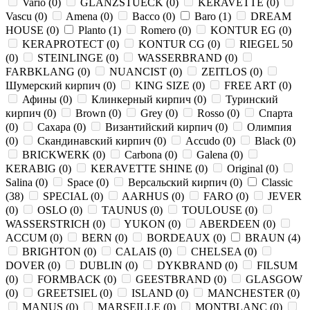
Vario
(
0
)
GLANZSTUECK
(
0
)
KERAVETTE
(
0
)
Vascu
(
0
)
Amena
(
0
)
Bacco
(
0
)
Baro
(
1
)
DREAM
HOUSE
(
0
)
Planto
(
1
)
Romero
(
0
)
KONTUR EG
(
0
)
KERAPROTECT
(
0
)
KONTUR СG
(
0
)
RIEGEL 50
(
0
)
STEINLINGE
(
0
)
WASSERBRAND
(
0
)
FARBKLANG
(
0
)
NUANCIST
(
0
)
ZEITLOS
(
0
)
Шумерский кирпич
(
0
)
KING SIZE
(
0
)
FREE ART
(
0
)
Афины
(
0
)
Клинкерный кирпич
(
0
)
Туринский
кирпич
(
0
)
Brown
(
0
)
Grey
(
0
)
Rosso
(
0
)
Спарта
(
0
)
Сахара
(
0
)
Византийский кирпич
(
0
)
Олимпия
(
0
)
Скандинавский кирпич
(
0
)
Accudo
(
0
)
Black
(
0
)
BRICKWERK
(
0
)
Carbona
(
0
)
Galena
(
0
)
KERABIG
(
0
)
KERAVETTE SHINE
(
0
)
Original
(
0
)
Salina
(
0
)
Space
(
0
)
Версальский кирпич
(
0
)
Classic
(
38
)
SPECIAL
(
0
)
AARHUS
(
0
)
FARO
(
0
)
JEVER
(
0
)
OSLO
(
0
)
TAUNUS
(
0
)
TOULOUSE
(
0
)
WASSERSTRICH
(
0
)
YUKON
(
0
)
ABERDEEN
(
0
)
ACCUM
(
0
)
BERN
(
0
)
BORDEAUX
(
0
)
BRAUN
(
4
)
BRIGHTON
(
0
)
CALAIS
(
0
)
CHELSEA
(
0
)
DOVER
(
0
)
DUBLIN
(
0
)
DYKBRAND
(
0
)
FILSUM
(
0
)
FORMBACK
(
0
)
GEESTBRAND
(
0
)
GLASGOW
(
0
)
GREETSIEL
(
0
)
ISLAND
(
0
)
MANCHESTER
(
0
)
MANUS
(
0
)
MARSEILLE
(
0
)
MONTBLANC
(
0
)