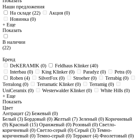
Показать
Наши предложения
На складе
(
22
)
Акция
(
0
)
Новинка
(
0
)
+ Еще
Показать
В наличии
(
22
)
Бренд
DeKERAMIK
(
0
)
Feldhaus Klinker
(
40
)
Interbau
(
0
)
King Klinker
(
0
)
Paradyz
(
0
)
Petra
(
0
)
Roben
(
4
)
SilverFox
(
0
)
Stroeher
(
0
)
Terrabig
(
0
)
Terralong
(
0
)
Terramatic Klinker
(
0
)
Terramig
(
0
)
UniCeramix
(
0
)
Westerwalder Klinker
(
0
)
White Hills
(
0
)
+ Еще
Показать
Цвет
Антрацит (
2
)
Бежевый (
0
)
Белый (
3
)
Бордовый (
0
)
Желтый (
7
)
Зеленый (
0
)
Коричневый
(
9
)
Красный (
15
)
Оранжевый (
0
)
Розовый (
0
)
Светло-
коричневый (
0
)
Светло-серый (
0
)
Серый (
3
)
Темно-
коричневый (
0
)
Темно-серый (
0
)
Терракот (
4
)
Фиолетовый (
0
)