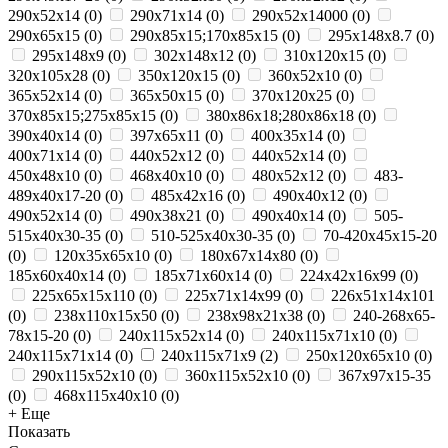
290x52x14
(
0
)
290x71x14
(
0
)
290х52х14000
(
0
)
290х65х15
(
0
)
290х85х15;170х85х15
(
0
)
295х148х8.7
(
0
)
295х148х9
(
0
)
302х148х12
(
0
)
310x120x15
(
0
)
320x105x28
(
0
)
350x120x15
(
0
)
360х52х10
(
0
)
365x52x14
(
0
)
365х50х15
(
0
)
370х120х25
(
0
)
370х85х15;275х85х15
(
0
)
380х86х18;280х86х18
(
0
)
390x40x14
(
0
)
397x65x11
(
0
)
400х35х14
(
0
)
400х71х14
(
0
)
440x52x12
(
0
)
440х52х14
(
0
)
450x48x10
(
0
)
468x40x10
(
0
)
480х52х12
(
0
)
483-
489x40x17-20
(
0
)
485х42х16
(
0
)
490x40x12
(
0
)
490x52x14
(
0
)
490х38х21
(
0
)
490х40х14
(
0
)
505-
515x40x30-35
(
0
)
510-525x40x30-35
(
0
)
70-420x45x15-20
(
0
)
120x35x65x10
(
0
)
180х67х14х80
(
0
)
185x60x40x14
(
0
)
185х71х60х14
(
0
)
224х42х16х99
(
0
)
225х65х15х110
(
0
)
225х71х14х99
(
0
)
226х51х14х101
(
0
)
238х110х15х50
(
0
)
238х98х21х38
(
0
)
240-268x65-
78x15-20
(
0
)
240x115x52x14
(
0
)
240x115x71x10
(
0
)
240x115x71x14
(
0
)
240x115x71x9
(
2
)
250x120x65x10
(
0
)
290x115x52x10
(
0
)
360x115x52x10
(
0
)
367x97x15-35
(
0
)
468x115x40x10
(
0
)
+ Еще
Показать