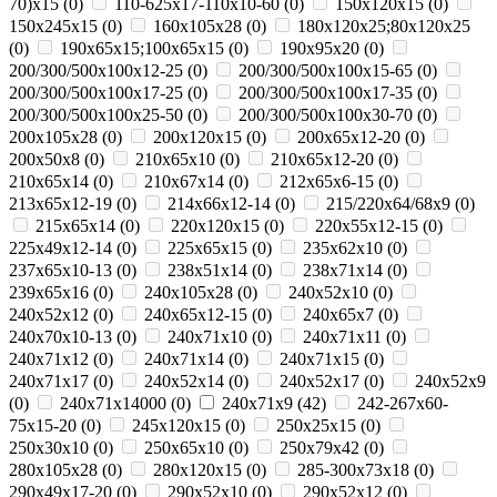
70)х15
(
0
)
110-625x17-110x10-60
(
0
)
150x120x15
(
0
)
150x245x15
(
0
)
160x105x28
(
0
)
180х120х25;80х120х25
(
0
)
190х65х15;100х65х15
(
0
)
190х95х20
(
0
)
200/300/500x100x12-25
(
0
)
200/300/500x100x15-65
(
0
)
200/300/500x100x17-25
(
0
)
200/300/500x100x17-35
(
0
)
200/300/500x100x25-50
(
0
)
200/300/500x100x30-70
(
0
)
200x105x28
(
0
)
200x120x15
(
0
)
200x65x12-20
(
0
)
200х50х8
(
0
)
210x65x10
(
0
)
210x65x12-20
(
0
)
210x65x14
(
0
)
210х67х14
(
0
)
212x65x6-15
(
0
)
213x65x12-19
(
0
)
214x66x12-14
(
0
)
215/220х64/68х9
(
0
)
215х65х14
(
0
)
220x120x15
(
0
)
220x55x12-15
(
0
)
225x49x12-14
(
0
)
225х65х15
(
0
)
235x62x10
(
0
)
237x65x10-13
(
0
)
238х51х14
(
0
)
238х71х14
(
0
)
239х65х16
(
0
)
240x105x28
(
0
)
240x52x10
(
0
)
240x52x12
(
0
)
240x65x12-15
(
0
)
240x65x7
(
0
)
240x70x10-13
(
0
)
240x71x10
(
0
)
240x71x11
(
0
)
240x71x12
(
0
)
240x71x14
(
0
)
240x71x15
(
0
)
240x71x17
(
0
)
240х52х14
(
0
)
240х52х17
(
0
)
240х52х9
(
0
)
240х71х14000
(
0
)
240х71х9
(
42
)
242-267x60-
75x15-20
(
0
)
245x120x15
(
0
)
250x25x15
(
0
)
250x30x10
(
0
)
250x65x10
(
0
)
250х79х42
(
0
)
280x105x28
(
0
)
280x120x15
(
0
)
285-300x73x18
(
0
)
290x49x17-20
(
0
)
290x52x10
(
0
)
290x52x12
(
0
)