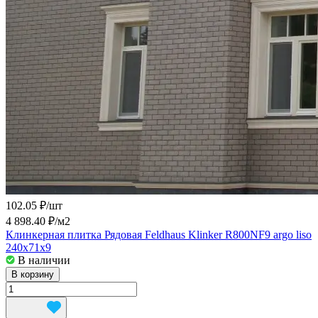
102.05 ₽/
шт
4 898.40 ₽/
м2
Клинкерная плитка Рядовая Feldhaus Klinker R800NF9 argo liso
240х71х9
В наличии
В корзину