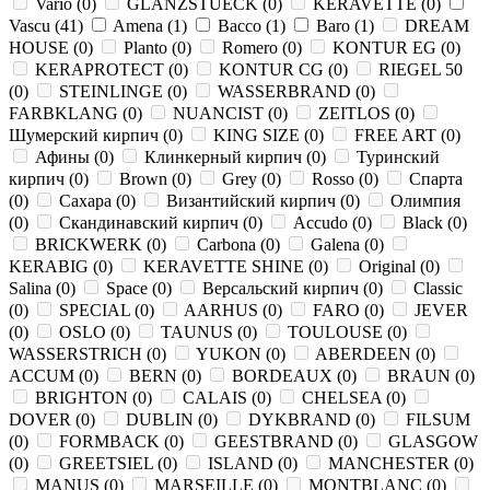
Vario
(
0
)
GLANZSTUECK
(
0
)
KERAVETTE
(
0
)
Vascu
(
41
)
Amena
(
1
)
Bacco
(
1
)
Baro
(
1
)
DREAM
HOUSE
(
0
)
Planto
(
0
)
Romero
(
0
)
KONTUR EG
(
0
)
KERAPROTECT
(
0
)
KONTUR СG
(
0
)
RIEGEL 50
(
0
)
STEINLINGE
(
0
)
WASSERBRAND
(
0
)
FARBKLANG
(
0
)
NUANCIST
(
0
)
ZEITLOS
(
0
)
Шумерский кирпич
(
0
)
KING SIZE
(
0
)
FREE ART
(
0
)
Афины
(
0
)
Клинкерный кирпич
(
0
)
Туринский
кирпич
(
0
)
Brown
(
0
)
Grey
(
0
)
Rosso
(
0
)
Спарта
(
0
)
Сахара
(
0
)
Византийский кирпич
(
0
)
Олимпия
(
0
)
Скандинавский кирпич
(
0
)
Accudo
(
0
)
Black
(
0
)
BRICKWERK
(
0
)
Carbona
(
0
)
Galena
(
0
)
KERABIG
(
0
)
KERAVETTE SHINE
(
0
)
Original
(
0
)
Salina
(
0
)
Space
(
0
)
Версальский кирпич
(
0
)
Classic
(
0
)
SPECIAL
(
0
)
AARHUS
(
0
)
FARO
(
0
)
JEVER
(
0
)
OSLO
(
0
)
TAUNUS
(
0
)
TOULOUSE
(
0
)
WASSERSTRICH
(
0
)
YUKON
(
0
)
ABERDEEN
(
0
)
ACCUM
(
0
)
BERN
(
0
)
BORDEAUX
(
0
)
BRAUN
(
0
)
BRIGHTON
(
0
)
CALAIS
(
0
)
CHELSEA
(
0
)
DOVER
(
0
)
DUBLIN
(
0
)
DYKBRAND
(
0
)
FILSUM
(
0
)
FORMBACK
(
0
)
GEESTBRAND
(
0
)
GLASGOW
(
0
)
GREETSIEL
(
0
)
ISLAND
(
0
)
MANCHESTER
(
0
)
MANUS
(
0
)
MARSEILLE
(
0
)
MONTBLANC
(
0
)