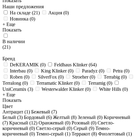
Показать
Наши предложения
На складе
(
21
)
Акция
(
0
)
Новинка
(
0
)
+ Еще
Показать
В наличии
(
21
)
Бренд
DeKERAMIK
(
0
)
Feldhaus Klinker
(
64
)
Interbau
(
0
)
King Klinker
(
0
)
Paradyz
(
0
)
Petra
(
0
)
Roben
(
0
)
SilverFox
(
0
)
Stroeher
(
0
)
Terrabig
(
0
)
Terralong
(
0
)
Terramatic Klinker
(
0
)
Terramig
(
0
)
UniCeramix
(
3
)
Westerwalder Klinker
(
0
)
White Hills
(
0
)
+ Еще
Показать
Цвет
Антрацит (
1
)
Бежевый (
7
)
Белый (
3
)
Бордовый (
6
)
Желтый (
8
)
Зеленый (
0
)
Коричневый
(
7
)
Красный (
12
)
Оранжевый (
0
)
Розовый (
0
)
Светло-
коричневый (
0
)
Светло-серый (
0
)
Серый (
9
)
Темно-
коричневый (
0
)
Темно-серый (
1
)
Терракот (
8
)
Фиолетовый (
1
)