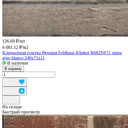
126.69 ₽/
шт
6 081.12 ₽/
м2
Клинкерная плитка Рядовая Feldhaus Klinker R682NF11 sintra
argo blanco 240x71x11
В наличии
В корзину
На складе
Быстрый просмотр