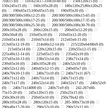
70)х15
(
0
)
110-625x17-110x10-60
(
0
)
150x120x15
(
0
)
150x245x15
(
0
)
160x105x28
(
0
)
180х120х25;80х120х25
(
0
)
190х65х15;100х65х15
(
0
)
190х95х20
(
0
)
200/300/500x100x12-25
(
0
)
200/300/500x100x15-65
(
0
)
200/300/500x100x17-25
(
0
)
200/300/500x100x17-35
(
0
)
200/300/500x100x25-50
(
0
)
200/300/500x100x30-70
(
0
)
200x105x28
(
0
)
200x120x15
(
0
)
200x65x12-20
(
0
)
200х50х8
(
0
)
210x65x10
(
0
)
210x65x12-20
(
0
)
210x65x14
(
0
)
210х67х14
(
0
)
212x65x6-15
(
0
)
213x65x12-19
(
0
)
214x66x12-14
(
0
)
215/220х64/68х9
(
0
)
215х65х14
(
0
)
220x120x15
(
0
)
220x55x12-15
(
0
)
225x49x12-14
(
0
)
225х65х15
(
0
)
235x62x10
(
0
)
237x65x10-13
(
0
)
238х51х14
(
0
)
238х71х14
(
0
)
239х65х16
(
0
)
240x105x28
(
0
)
240x52x10
(
0
)
240x52x12
(
0
)
240x65x12-15
(
0
)
240x65x7
(
0
)
240x70x10-13
(
0
)
240x71x10
(
0
)
240x71x11
(
67
)
240x71x12
(
0
)
240x71x14
(
0
)
240x71x15
(
0
)
240x71x17
(
0
)
240х52х14
(
0
)
240х52х17
(
0
)
240х52х9
(
0
)
240х71х14000
(
0
)
240х71х9
(
0
)
242-267x60-
75x15-20
(
0
)
245x120x15
(
0
)
250x25x15
(
0
)
250x30x10
(
0
)
250x65x10
(
0
)
250х79х42
(
0
)
280x105x28
(
0
)
280x120x15
(
0
)
285-300x73x18
(
0
)
290x49x17-20
(
0
)
290x52x10
(
0
)
290x52x12
(
0
)