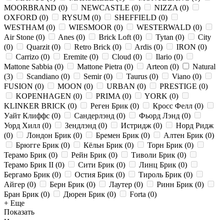
MOORBRAND
(
0
)
NEWCASTLE
(
0
)
NIZZA
(
0
)
OXFORD
(
0
)
RYSUM
(
0
)
SHEFFIELD
(
0
)
WESTHAM
(
0
)
WIESMOOR
(
0
)
WESTERWALD
(
0
)
Air Stone
(
0
)
Anes
(
0
)
Brick Loft
(
0
)
Tytan
(
0
)
City
(
0
)
Quarzit
(
0
)
Retro Brick
(
0
)
Ardis
(
0
)
IRON
(
0
)
Carrizo
(
0
)
Eremite
(
0
)
Cloud
(
0
)
Ilario
(
0
)
Mattone Sabbia
(
0
)
Mattone Pietra
(
0
)
Arteon
(
0
)
Natural
(
3
)
Scandiano
(
0
)
Semir
(
0
)
Taurus
(
0
)
Viano
(
0
)
FUSION
(
0
)
MOON
(
0
)
URBAN
(
0
)
PRESTIGE
(
0
)
KOPENHAGEN
(
0
)
PRIMA
(
0
)
YORK
(
0
)
KLINKER BRICK
(
0
)
Реген Брик
(
0
)
Кросс Фелл
(
0
)
Уайт Клиффс
(
0
)
Сандерлэнд
(
0
)
Фьорд Лэнд
(
0
)
Уорд Хилл
(
0
)
Зендлэнд
(
0
)
Истридж
(
0
)
Норд Ридж
(
0
)
Лондон Брик
(
0
)
Бремен Брик
(
0
)
Алтен Брик
(
0
)
Брюгге Брик
(
0
)
Кёльн Брик
(
0
)
Торн Брик
(
0
)
Терамо Брик
(
0
)
Рейн Брик
(
0
)
Тиволи Брик
(
0
)
Терамо Брик II
(
0
)
Сити Брик
(
0
)
Линц Брик
(
0
)
Бергамо Брик
(
0
)
Остия Брик
(
0
)
Тироль Брик
(
0
)
Айгер
(
0
)
Берн Брик
(
0
)
Лаутер
(
0
)
Ринн Брик
(
0
)
Бран Брик
(
0
)
Дюрен Брик
(
0
)
Forta
(
0
)
+ Еще
Показать