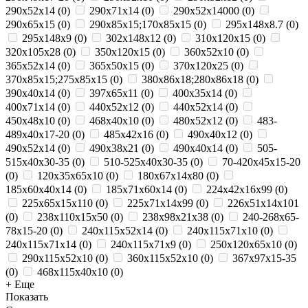
290x52x14
(
0
)
290x71x14
(
0
)
290х52х14000
(
0
)
290х65х15
(
0
)
290х85х15;170х85х15
(
0
)
295х148х8.7
(
0
)
295х148х9
(
0
)
302х148х12
(
0
)
310x120x15
(
0
)
320x105x28
(
0
)
350x120x15
(
0
)
360х52х10
(
0
)
365x52x14
(
0
)
365х50х15
(
0
)
370х120х25
(
0
)
370х85х15;275х85х15
(
0
)
380х86х18;280х86х18
(
0
)
390x40x14
(
0
)
397x65x11
(
0
)
400х35х14
(
0
)
400х71х14
(
0
)
440x52x12
(
0
)
440х52х14
(
0
)
450x48x10
(
0
)
468x40x10
(
0
)
480х52х12
(
0
)
483-
489x40x17-20
(
0
)
485х42х16
(
0
)
490x40x12
(
0
)
490x52x14
(
0
)
490х38х21
(
0
)
490х40х14
(
0
)
505-
515x40x30-35
(
0
)
510-525x40x30-35
(
0
)
70-420x45x15-20
(
0
)
120x35x65x10
(
0
)
180х67х14х80
(
0
)
185x60x40x14
(
0
)
185х71х60х14
(
0
)
224х42х16х99
(
0
)
225х65х15х110
(
0
)
225х71х14х99
(
0
)
226х51х14х101
(
0
)
238х110х15х50
(
0
)
238х98х21х38
(
0
)
240-268x65-
78x15-20
(
0
)
240x115x52x14
(
0
)
240x115x71x10
(
0
)
240x115x71x14
(
0
)
240x115x71x9
(
0
)
250x120x65x10
(
0
)
290x115x52x10
(
0
)
360x115x52x10
(
0
)
367x97x15-35
(
0
)
468x115x40x10
(
0
)
+ Еще
Показать