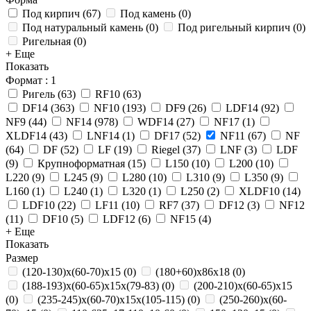
Под кирпич
(
67
)
Под камень
(
0
)
Под натуральный камень
(
0
)
Под ригельный кирпич
(
0
)
Ригельная
(
0
)
+ Еще
Показать
Формат
: 1
Ригель
(
63
)
RF10
(
63
)
DF14
(
363
)
NF10
(
193
)
DF9
(
26
)
LDF14
(
92
)
NF9
(
44
)
NF14
(
978
)
WDF14
(
27
)
NF17
(
1
)
XLDF14
(
43
)
LNF14
(
1
)
DF17
(
52
)
NF11
(
67
)
NF
(
64
)
DF
(
52
)
LF
(
19
)
Riegel
(
37
)
LNF
(
3
)
LDF
(
9
)
Крупноформатная
(
15
)
L150
(
10
)
L200
(
10
)
L220
(
9
)
L245
(
9
)
L280
(
10
)
L310
(
9
)
L350
(
9
)
L160
(
1
)
L240
(
1
)
L320
(
1
)
L250
(
2
)
XLDF10
(
14
)
LDF10
(
22
)
LF11
(
10
)
RF7
(
37
)
DF12
(
3
)
NF12
(
11
)
DF10
(
5
)
LDF12
(
6
)
NF15
(
4
)
+ Еще
Показать
Размер
(120-130)х(60-70)х15
(
0
)
(180+60)х86х18
(
0
)
(188-193)х(60-65)х15х(79-83)
(
0
)
(200-210)х(60-65)х15
(
0
)
(235-245)х(60-70)х15х(105-115)
(
0
)
(250-260)х(60-