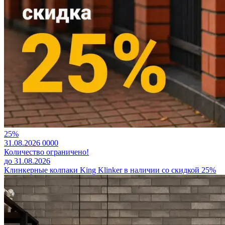
25%
31.08.2026
0
0
0
0
Количество ограничено!
до 31.08.2026
Клинкерные колпаки King Klinker в наличии со скидкой 25%