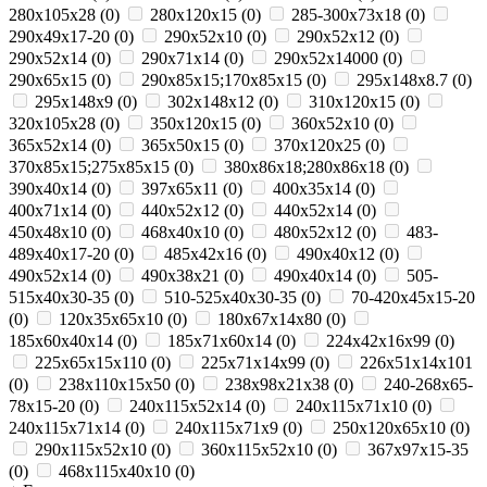
280x105x28
(
0
)
280x120x15
(
0
)
285-300x73x18
(
0
)
290x49x17-20
(
0
)
290x52x10
(
0
)
290x52x12
(
0
)
290x52x14
(
0
)
290x71x14
(
0
)
290х52х14000
(
0
)
290х65х15
(
0
)
290х85х15;170х85х15
(
0
)
295х148х8.7
(
0
)
295х148х9
(
0
)
302х148х12
(
0
)
310x120x15
(
0
)
320x105x28
(
0
)
350x120x15
(
0
)
360х52х10
(
0
)
365x52x14
(
0
)
365х50х15
(
0
)
370х120х25
(
0
)
370х85х15;275х85х15
(
0
)
380х86х18;280х86х18
(
0
)
390x40x14
(
0
)
397x65x11
(
0
)
400х35х14
(
0
)
400х71х14
(
0
)
440x52x12
(
0
)
440х52х14
(
0
)
450x48x10
(
0
)
468x40x10
(
0
)
480х52х12
(
0
)
483-
489x40x17-20
(
0
)
485х42х16
(
0
)
490x40x12
(
0
)
490x52x14
(
0
)
490х38х21
(
0
)
490х40х14
(
0
)
505-
515x40x30-35
(
0
)
510-525x40x30-35
(
0
)
70-420x45x15-20
(
0
)
120x35x65x10
(
0
)
180х67х14х80
(
0
)
185x60x40x14
(
0
)
185х71х60х14
(
0
)
224х42х16х99
(
0
)
225х65х15х110
(
0
)
225х71х14х99
(
0
)
226х51х14х101
(
0
)
238х110х15х50
(
0
)
238х98х21х38
(
0
)
240-268x65-
78x15-20
(
0
)
240x115x52x14
(
0
)
240x115x71x10
(
0
)
240x115x71x14
(
0
)
240x115x71x9
(
0
)
250x120x65x10
(
0
)
290x115x52x10
(
0
)
360x115x52x10
(
0
)
367x97x15-35
(
0
)
468x115x40x10
(
0
)