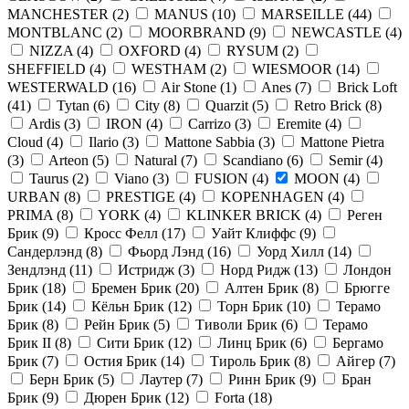
MANCHESTER
(
2
)
MANUS
(
10
)
MARSEILLE
(
44
)
MONTBLANC
(
2
)
MOORBRAND
(
9
)
NEWCASTLE
(
4
)
NIZZA
(
4
)
OXFORD
(
4
)
RYSUM
(
2
)
SHEFFIELD
(
4
)
WESTHAM
(
2
)
WIESMOOR
(
14
)
WESTERWALD
(
16
)
Air Stone
(
1
)
Anes
(
7
)
Brick Loft
(
41
)
Tytan
(
6
)
City
(
8
)
Quarzit
(
5
)
Retro Brick
(
8
)
Ardis
(
3
)
IRON
(
4
)
Carrizo
(
3
)
Eremite
(
4
)
Cloud
(
4
)
Ilario
(
3
)
Mattone Sabbia
(
3
)
Mattone Pietra
(
3
)
Arteon
(
5
)
Natural
(
7
)
Scandiano
(
6
)
Semir
(
4
)
Taurus
(
2
)
Viano
(
3
)
FUSION
(
4
)
MOON
(
4
)
URBAN
(
8
)
PRESTIGE
(
4
)
KOPENHAGEN
(
4
)
PRIMA
(
8
)
YORK
(
4
)
KLINKER BRICK
(
4
)
Реген
Брик
(
9
)
Кросс Фелл
(
17
)
Уайт Клиффс
(
9
)
Сандерлэнд
(
8
)
Фьорд Лэнд
(
16
)
Уорд Хилл
(
14
)
Зендлэнд
(
11
)
Истридж
(
3
)
Норд Ридж
(
13
)
Лондон
Брик
(
18
)
Бремен Брик
(
20
)
Алтен Брик
(
8
)
Брюгге
Брик
(
14
)
Кёльн Брик
(
12
)
Торн Брик
(
10
)
Терамо
Брик
(
8
)
Рейн Брик
(
5
)
Тиволи Брик
(
6
)
Терамо
Брик II
(
8
)
Сити Брик
(
12
)
Линц Брик
(
6
)
Бергамо
Брик
(
7
)
Остия Брик
(
14
)
Тироль Брик
(
8
)
Айгер
(
7
)
Берн Брик
(
5
)
Лаутер
(
7
)
Ринн Брик
(
9
)
Бран
Брик
(
9
)
Дюрен Брик
(
12
)
Forta
(
18
)