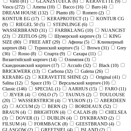
Vario
(
81
)
GLANZSTUECK
(
6
)
KERAVETTE
(
9
)
Vascu
(
272
)
Amena
(
10
)
Bacco
(
16
)
Baro
(
4
)
DREAM HOUSE
(
132
)
Planto
(
8
)
Romero
(
2
)
KONTUR EG
(
17
)
KERAPROTECT
(
1
)
KONTUR СG
(
9
)
RIEGEL 50
(
5
)
STEINLINGE
(
6
)
WASSERBRAND
(
31
)
FARBKLANG
(
10
)
NUANCIST
(
23
)
ZEITLOS
(
29
)
Шумерский кирпич
(
3
)
KING
SIZE
(
80
)
FREE ART
(
29
)
Афины
(
5
)
Клинкерный
кирпич
(
84
)
Туринский кирпич
(
5
)
Brown
(
31
)
Grey
(
36
)
Rosso
(
8
)
Спарта
(
9
)
Сахара
(
11
)
Византийский кирпич
(
14
)
Олимпия
(
3
)
Скандинавский кирпич
(
17
)
Accudo
(
32
)
Black
(
10
)
BRICKWERK
(
13
)
Carbona
(
32
)
Galena
(
26
)
KERABIG
(
2
)
KERAVETTE SHINE
(
2
)
Original
(
41
)
Salina
(
12
)
Space
(
19
)
Версальский кирпич
(
10
)
Classic
(
146
)
SPECIAL
(
1
)
AARHUS
(
15
)
FARO
(
11
)
JEVER
(
4
)
OSLO
(
7
)
TAUNUS
(
2
)
TOULOUSE
(
20
)
WASSERSTRICH
(
4
)
YUKON
(
1
)
ABERDEEN
(
2
)
ACCUM
(
2
)
BERN
(
2
)
BORDEAUX
(
52
)
BRAUN
(
4
)
BRIGHTON
(
4
)
CALAIS
(
8
)
CHELSEA
(
3
)
DOVER
(
1
)
DUBLIN
(
4
)
DYKBRAND
(
2
)
FILSUM
(
4
)
FORMBACK
(
8
)
GEESTBRAND
(
4
)
GLASGOW
(
2
)
GREETSIEL
(
4
)
ISLAND
(
2
)