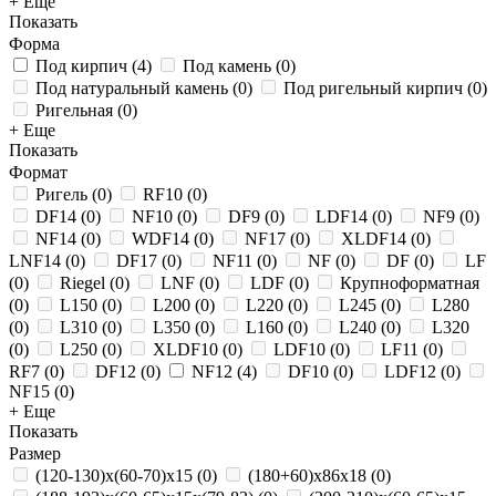
+ Еще
Показать
Форма
Под кирпич
(
4
)
Под камень
(
0
)
Под натуральный камень
(
0
)
Под ригельный кирпич
(
0
)
Ригельная
(
0
)
+ Еще
Показать
Формат
Ригель
(
0
)
RF10
(
0
)
DF14
(
0
)
NF10
(
0
)
DF9
(
0
)
LDF14
(
0
)
NF9
(
0
)
NF14
(
0
)
WDF14
(
0
)
NF17
(
0
)
XLDF14
(
0
)
LNF14
(
0
)
DF17
(
0
)
NF11
(
0
)
NF
(
0
)
DF
(
0
)
LF
(
0
)
Riegel
(
0
)
LNF
(
0
)
LDF
(
0
)
Крупноформатная
(
0
)
L150
(
0
)
L200
(
0
)
L220
(
0
)
L245
(
0
)
L280
(
0
)
L310
(
0
)
L350
(
0
)
L160
(
0
)
L240
(
0
)
L320
(
0
)
L250
(
0
)
XLDF10
(
0
)
LDF10
(
0
)
LF11
(
0
)
RF7
(
0
)
DF12
(
0
)
NF12
(
4
)
DF10
(
0
)
LDF12
(
0
)
NF15
(
0
)
+ Еще
Показать
Размер
(120-130)х(60-70)х15
(
0
)
(180+60)х86х18
(
0
)