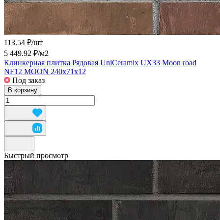
113.54 ₽/
шт
5 449.92 ₽/
м2
Клинкерная плитка Рядовая UniCeramix UX33 Moon road
NF12 MOON 240x71x12
Под заказ
В корзину
Быстрый просмотр