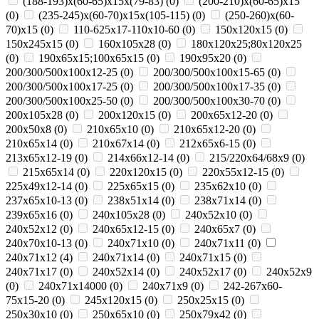
(188-193)х(60-65)х15х(79-83)
(
0
)
(200-210)х(60-65)х15
(
0
)
(235-245)х(60-70)х15х(105-115)
(
0
)
(250-260)х(60-
70)х15
(
0
)
110-625x17-110x10-60
(
0
)
150x120x15
(
0
)
150x245x15
(
0
)
160x105x28
(
0
)
180х120х25;80х120х25
(
0
)
190х65х15;100х65х15
(
0
)
190х95х20
(
0
)
200/300/500x100x12-25
(
0
)
200/300/500x100x15-65
(
0
)
200/300/500x100x17-25
(
0
)
200/300/500x100x17-35
(
0
)
200/300/500x100x25-50
(
0
)
200/300/500x100x30-70
(
0
)
200x105x28
(
0
)
200x120x15
(
0
)
200x65x12-20
(
0
)
200х50х8
(
0
)
210x65x10
(
0
)
210x65x12-20
(
0
)
210x65x14
(
0
)
210х67х14
(
0
)
212x65x6-15
(
0
)
213x65x12-19
(
0
)
214x66x12-14
(
0
)
215/220х64/68х9
(
0
)
215х65х14
(
0
)
220x120x15
(
0
)
220x55x12-15
(
0
)
225x49x12-14
(
0
)
225х65х15
(
0
)
235x62x10
(
0
)
237x65x10-13
(
0
)
238х51х14
(
0
)
238х71х14
(
0
)
239х65х16
(
0
)
240x105x28
(
0
)
240x52x10
(
0
)
240x52x12
(
0
)
240x65x12-15
(
0
)
240x65x7
(
0
)
240x70x10-13
(
0
)
240x71x10
(
0
)
240x71x11
(
0
)
240x71x12
(
4
)
240x71x14
(
0
)
240x71x15
(
0
)
240x71x17
(
0
)
240х52х14
(
0
)
240х52х17
(
0
)
240х52х9
(
0
)
240х71х14000
(
0
)
240х71х9
(
0
)
242-267x60-
75x15-20
(
0
)
245x120x15
(
0
)
250x25x15
(
0
)
250x30x10
(
0
)
250x65x10
(
0
)
250х79х42
(
0
)