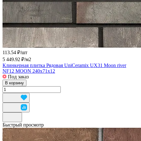
113.54 ₽/
шт
5 449.92 ₽/
м2
Клинкерная плитка Рядовая UniCeramix UX31 Moon river
NF12 MOON 240x71x12
Под заказ
В корзину
Быстрый просмотр