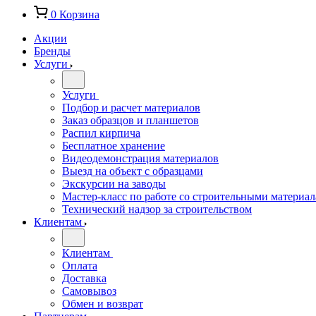
0
Корзина
Акции
Бренды
Услуги
Услуги
Подбор и расчет материалов
Заказ образцов и планшетов
Распил кирпича
Бесплатное хранение
Видеодемонстрация материалов
Выезд на объект с образцами
Экскурсии на заводы
Мастер-класс по работе со строительными материа
Технический надзор за строительством
Клиентам
Клиентам
Оплата
Доставка
Самовывоз
Обмен и возврат