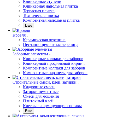
Клинкерные ступени
Клинкерная напольная плитка
Террасная плитка
Техническая плитка
Композитная напольная плитка
Еще
Кровля
Керамическая черепица
Песчанно-цементная черепица
Заборные элементы
Клинкерные колпаки для заборов
Клинкерный профильный кирпич
Композитные колпаки для заборов
Композитные парапеты для заборов
Строительные смеси, клеи, затирки
Кладочные смеси
Затирки цементные
Смеси для мощения
Плиточный клей
Клеевые и армирующие составы
Еще