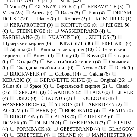
OLD CASTLE
(
211
)
Sintra
(
42
)
Vario
(
2
)
GLANZSTUECK
(
1
)
KERAVETTE
(
3
)
Vascu
(
28
)
Amena
(
0
)
Bacco
(
8
)
Baro
(
4
)
DREAM
HOUSE
(
29
)
Planto
(
8
)
Romero
(
2
)
KONTUR EG
(
1
)
KERAPROTECT
(
0
)
KONTUR СG
(
0
)
RIEGEL 50
(
0
)
STEINLINGE
(
1
)
WASSERBRAND
(
4
)
FARBKLANG
(
2
)
NUANCIST
(
0
)
ZEITLOS
(
7
)
Шумерский кирпич
(
0
)
KING SIZE
(
30
)
FREE ART
(
0
)
Афины
(
0
)
Клинкерный кирпич
(
10
)
Туринский
кирпич
(
1
)
Brown
(
0
)
Grey
(
0
)
Rosso
(
0
)
Спарта
(
0
)
Сахара
(
2
)
Византийский кирпич
(
4
)
Олимпия
(
0
)
Скандинавский кирпич
(
0
)
Accudo
(
18
)
Black
(
0
)
BRICKWERK
(
4
)
Carbona
(
14
)
Galena
(
6
)
KERABIG
(
0
)
KERAVETTE SHINE
(
0
)
Original
(
26
)
Salina
(
8
)
Space
(
0
)
Версальский кирпич
(
2
)
Classic
(
56
)
SPECIAL
(
0
)
AARHUS
(
2
)
FARO
(
0
)
JEVER
(
4
)
OSLO
(
0
)
TAUNUS
(
2
)
TOULOUSE
(
8
)
WASSERSTRICH
(
4
)
YUKON
(
0
)
ABERDEEN
(
2
)
ACCUM
(
0
)
BERN
(
0
)
BORDEAUX
(
4
)
BRAUN
(
0
)
BRIGHTON
(
0
)
CALAIS
(
0
)
CHELSEA
(
0
)
DOVER
(
0
)
DUBLIN
(
4
)
DYKBRAND
(
2
)
FILSUM
(
4
)
FORMBACK
(
8
)
GEESTBRAND
(
4
)
GLASGOW
(
0
)
GREETSIEL
(
4
)
ISLAND
(
0
)
MANCHESTER
(
0
)