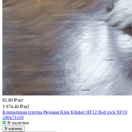
82.80 ₽/
шт
3 974.40 ₽/
м2
Клинкерная плитка Рядовая King Klinker HF12 Red rock NF10
240x71x10
В наличии
В корзину