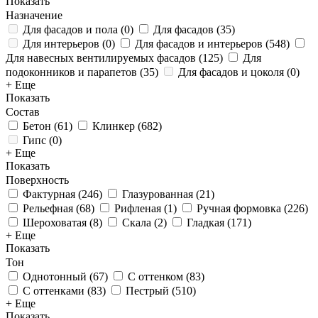
Показать
Назначение
Для фасадов и пола
(
0
)
Для фасадов
(
35
)
Для интерьеров
(
0
)
Для фасадов и интерьеров
(
548
)
Для навесных вентилируемых фасадов
(
125
)
Для
подоконников и парапетов
(
35
)
Для фасадов и цоколя
(
0
)
+ Еще
Показать
Состав
Бетон
(
61
)
Клинкер
(
682
)
Гипс
(
0
)
+ Еще
Показать
Поверхность
Фактурная
(
246
)
Глазурованная
(
21
)
Рельефная
(
68
)
Рифленая
(
1
)
Ручная формовка
(
226
)
Шероховатая
(
8
)
Скала
(
2
)
Гладкая
(
171
)
+ Еще
Показать
Тон
Однотонный
(
67
)
С оттенком
(
83
)
С оттенками
(
83
)
Пестрый
(
510
)
+ Еще
Показать