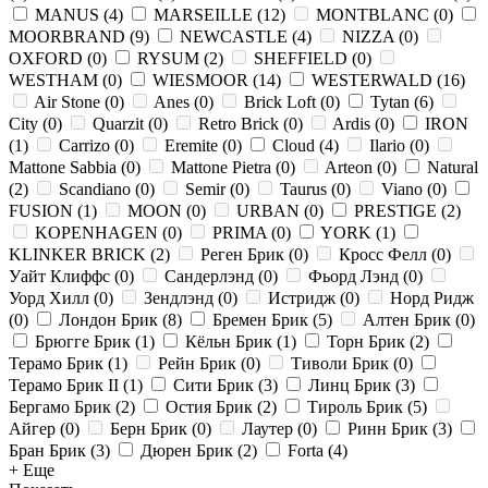
MANUS
(
4
)
MARSEILLE
(
12
)
MONTBLANC
(
0
)
MOORBRAND
(
9
)
NEWCASTLE
(
4
)
NIZZA
(
0
)
OXFORD
(
0
)
RYSUM
(
2
)
SHEFFIELD
(
0
)
WESTHAM
(
0
)
WIESMOOR
(
14
)
WESTERWALD
(
16
)
Air Stone
(
0
)
Anes
(
0
)
Brick Loft
(
0
)
Tytan
(
6
)
City
(
0
)
Quarzit
(
0
)
Retro Brick
(
0
)
Ardis
(
0
)
IRON
(
1
)
Carrizo
(
0
)
Eremite
(
0
)
Cloud
(
4
)
Ilario
(
0
)
Mattone Sabbia
(
0
)
Mattone Pietra
(
0
)
Arteon
(
0
)
Natural
(
2
)
Scandiano
(
0
)
Semir
(
0
)
Taurus
(
0
)
Viano
(
0
)
FUSION
(
1
)
MOON
(
0
)
URBAN
(
0
)
PRESTIGE
(
2
)
KOPENHAGEN
(
0
)
PRIMA
(
0
)
YORK
(
1
)
KLINKER BRICK
(
2
)
Реген Брик
(
0
)
Кросс Фелл
(
0
)
Уайт Клиффс
(
0
)
Сандерлэнд
(
0
)
Фьорд Лэнд
(
0
)
Уорд Хилл
(
0
)
Зендлэнд
(
0
)
Истридж
(
0
)
Норд Ридж
(
0
)
Лондон Брик
(
8
)
Бремен Брик
(
5
)
Алтен Брик
(
0
)
Брюгге Брик
(
1
)
Кёльн Брик
(
1
)
Торн Брик
(
2
)
Терамо Брик
(
1
)
Рейн Брик
(
0
)
Тиволи Брик
(
0
)
Терамо Брик II
(
1
)
Сити Брик
(
3
)
Линц Брик
(
3
)
Бергамо Брик
(
2
)
Остия Брик
(
2
)
Тироль Брик
(
5
)
Айгер
(
0
)
Берн Брик
(
0
)
Лаутер
(
0
)
Ринн Брик
(
3
)
Бран Брик
(
3
)
Дюрен Брик
(
2
)
Forta
(
4
)
+ Еще