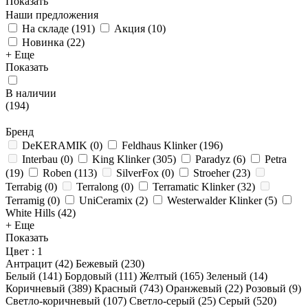
Показать
Наши предложения
На складе
(
191
)
Акция
(
10
)
Новинка
(
22
)
+ Еще
Показать
В наличии
(
194
)
Бренд
DeKERAMIK
(
0
)
Feldhaus Klinker
(
196
)
Interbau
(
0
)
King Klinker
(
305
)
Paradyz
(
6
)
Petra
(
19
)
Roben
(
113
)
SilverFox
(
0
)
Stroeher
(
23
)
Terrabig
(
0
)
Terralong
(
0
)
Terramatic Klinker
(
32
)
Terramig
(
0
)
UniCeramix
(
2
)
Westerwalder Klinker
(
5
)
White Hills
(
42
)
+ Еще
Показать
Цвет
: 1
Антрацит (
42
)
Бежевый (
230
)
Белый (
141
)
Бордовый (
111
)
Желтый (
165
)
Зеленый (
14
)
Коричневый (
389
)
Красный (
743
)
Оранжевый (
22
)
Розовый (
9
)
Светло-коричневый (
107
)
Светло-серый (
25
)
Серый (
520
)