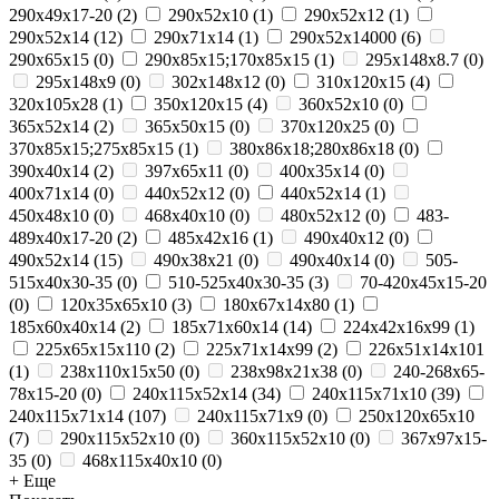
290x49x17-20
(
2
)
290x52x10
(
1
)
290x52x12
(
1
)
290x52x14
(
12
)
290x71x14
(
1
)
290х52х14000
(
6
)
290х65х15
(
0
)
290х85х15;170х85х15
(
1
)
295х148х8.7
(
0
)
295х148х9
(
0
)
302х148х12
(
0
)
310x120x15
(
4
)
320x105x28
(
1
)
350x120x15
(
4
)
360х52х10
(
0
)
365x52x14
(
2
)
365х50х15
(
0
)
370х120х25
(
0
)
370х85х15;275х85х15
(
1
)
380х86х18;280х86х18
(
0
)
390x40x14
(
2
)
397x65x11
(
0
)
400х35х14
(
0
)
400х71х14
(
0
)
440x52x12
(
0
)
440х52х14
(
1
)
450x48x10
(
0
)
468x40x10
(
0
)
480х52х12
(
0
)
483-
489x40x17-20
(
2
)
485х42х16
(
1
)
490x40x12
(
0
)
490x52x14
(
15
)
490х38х21
(
0
)
490х40х14
(
0
)
505-
515x40x30-35
(
0
)
510-525x40x30-35
(
3
)
70-420x45x15-20
(
0
)
120x35x65x10
(
3
)
180х67х14х80
(
1
)
185x60x40x14
(
2
)
185х71х60х14
(
14
)
224х42х16х99
(
1
)
225х65х15х110
(
2
)
225х71х14х99
(
2
)
226х51х14х101
(
1
)
238х110х15х50
(
0
)
238х98х21х38
(
0
)
240-268x65-
78x15-20
(
0
)
240x115x52x14
(
34
)
240x115x71x10
(
39
)
240x115x71x14
(
107
)
240x115x71x9
(
0
)
250x120x65x10
(
7
)
290x115x52x10
(
0
)
360x115x52x10
(
0
)
367x97x15-
35
(
0
)
468x115x40x10
(
0
)
+ Еще