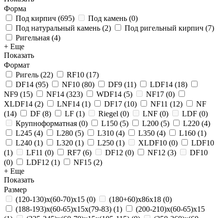
Форма
Под кирпич
(
695
)
Под камень
(
0
)
Под натуральный камень
(
2
)
Под ригельный кирпич
(
7
)
Ригельная
(
4
)
+ Еще
Показать
Формат
Ригель
(
22
)
RF10
(
17
)
DF14
(
95
)
NF10
(
80
)
DF9
(
11
)
LDF14
(
18
)
NF9
(
15
)
NF14
(
323
)
WDF14
(
5
)
NF17
(
0
)
XLDF14
(
2
)
LNF14
(
1
)
DF17
(
10
)
NF11
(
12
)
NF
(
14
)
DF
(
8
)
LF
(
1
)
Riegel
(
0
)
LNF
(
0
)
LDF
(
0
)
Крупноформатная
(
0
)
L150
(
5
)
L200
(
5
)
L220
(
4
)
L245
(
4
)
L280
(
5
)
L310
(
4
)
L350
(
4
)
L160
(
1
)
L240
(
1
)
L320
(
1
)
L250
(
1
)
XLDF10
(
0
)
LDF10
(
1
)
LF11
(
0
)
RF7
(
6
)
DF12
(
0
)
NF12
(
3
)
DF10
(
0
)
LDF12
(
1
)
NF15
(
2
)
+ Еще
Показать
Размер
(120-130)х(60-70)х15
(
0
)
(180+60)х86х18
(
0
)
(188-193)х(60-65)х15х(79-83)
(
1
)
(200-210)х(60-65)х15