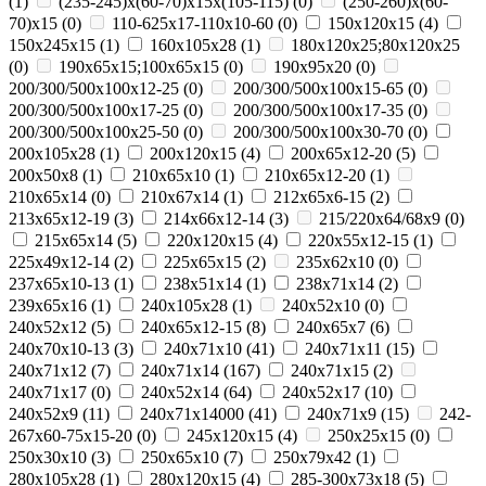
(
1
)
(235-245)х(60-70)х15х(105-115)
(
0
)
(250-260)х(60-
70)х15
(
0
)
110-625x17-110x10-60
(
0
)
150x120x15
(
4
)
150x245x15
(
1
)
160x105x28
(
1
)
180х120х25;80х120х25
(
0
)
190х65х15;100х65х15
(
0
)
190х95х20
(
0
)
200/300/500x100x12-25
(
0
)
200/300/500x100x15-65
(
0
)
200/300/500x100x17-25
(
0
)
200/300/500x100x17-35
(
0
)
200/300/500x100x25-50
(
0
)
200/300/500x100x30-70
(
0
)
200x105x28
(
1
)
200x120x15
(
4
)
200x65x12-20
(
5
)
200х50х8
(
1
)
210x65x10
(
1
)
210x65x12-20
(
1
)
210x65x14
(
0
)
210х67х14
(
1
)
212x65x6-15
(
2
)
213x65x12-19
(
3
)
214x66x12-14
(
3
)
215/220х64/68х9
(
0
)
215х65х14
(
5
)
220x120x15
(
4
)
220x55x12-15
(
1
)
225x49x12-14
(
2
)
225х65х15
(
2
)
235x62x10
(
0
)
237x65x10-13
(
1
)
238х51х14
(
1
)
238х71х14
(
2
)
239х65х16
(
1
)
240x105x28
(
1
)
240x52x10
(
0
)
240x52x12
(
5
)
240x65x12-15
(
8
)
240x65x7
(
6
)
240x70x10-13
(
3
)
240x71x10
(
41
)
240x71x11
(
15
)
240x71x12
(
7
)
240x71x14
(
167
)
240x71x15
(
2
)
240x71x17
(
0
)
240х52х14
(
64
)
240х52х17
(
10
)
240х52х9
(
11
)
240х71х14000
(
41
)
240х71х9
(
15
)
242-
267x60-75x15-20
(
0
)
245x120x15
(
4
)
250x25x15
(
0
)
250x30x10
(
3
)
250x65x10
(
7
)
250х79х42
(
1
)
280x105x28
(
1
)
280x120x15
(
4
)
285-300x73x18
(
5
)