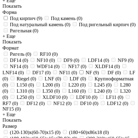
+ Еще
Показать
Форма
Под кирпич
(
9
)
Под камень
(
0
)
Под натуральный камень
(
0
)
Под ригельный кирпич
(
0
)
Ригельная
(
0
)
+ Еще
Показать
Формат
Ригель
(
0
)
RF10
(
0
)
DF14
(
0
)
NF10
(
0
)
DF9
(
0
)
LDF14
(
0
)
NF9
(
0
)
NF14
(
0
)
WDF14
(
0
)
NF17
(
0
)
XLDF14
(
0
)
LNF14
(
0
)
DF17
(
0
)
NF11
(
0
)
NF
(
9
)
DF
(
0
)
LF
(
0
)
Riegel
(
0
)
LNF
(
0
)
LDF
(
0
)
Крупноформатная
(
0
)
L150
(
0
)
L200
(
0
)
L220
(
0
)
L245
(
0
)
L280
(
0
)
L310
(
0
)
L350
(
0
)
L160
(
0
)
L240
(
0
)
L320
(
0
)
L250
(
0
)
XLDF10
(
0
)
LDF10
(
0
)
LF11
(
0
)
RF7
(
0
)
DF12
(
0
)
NF12
(
0
)
DF10
(
0
)
LDF12
(
0
)
NF15
(
0
)
+ Еще
Показать
Размер
(120-130)х(60-70)х15
(
0
)
(180+60)х86х18
(
0
)