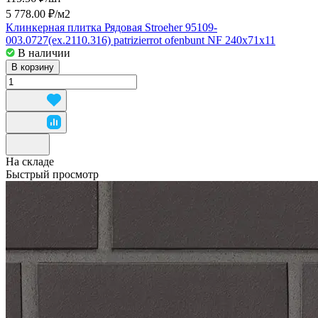
5 778.00 ₽/
м2
Клинкерная плитка Рядовая Stroeher 95109-
003.0727(ex.2110.316) patrizierrot ofenbunt NF 240x71x11
В наличии
В корзину
На складе
Быстрый просмотр