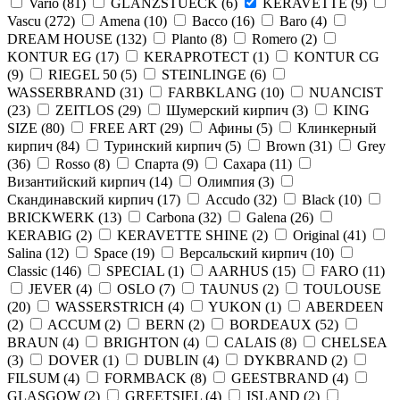
Vario
(
81
)
GLANZSTUECK
(
6
)
KERAVETTE
(
9
)
Vascu
(
272
)
Amena
(
10
)
Bacco
(
16
)
Baro
(
4
)
DREAM HOUSE
(
132
)
Planto
(
8
)
Romero
(
2
)
KONTUR EG
(
17
)
KERAPROTECT
(
1
)
KONTUR СG
(
9
)
RIEGEL 50
(
5
)
STEINLINGE
(
6
)
WASSERBRAND
(
31
)
FARBKLANG
(
10
)
NUANCIST
(
23
)
ZEITLOS
(
29
)
Шумерский кирпич
(
3
)
KING
SIZE
(
80
)
FREE ART
(
29
)
Афины
(
5
)
Клинкерный
кирпич
(
84
)
Туринский кирпич
(
5
)
Brown
(
31
)
Grey
(
36
)
Rosso
(
8
)
Спарта
(
9
)
Сахара
(
11
)
Византийский кирпич
(
14
)
Олимпия
(
3
)
Скандинавский кирпич
(
17
)
Accudo
(
32
)
Black
(
10
)
BRICKWERK
(
13
)
Carbona
(
32
)
Galena
(
26
)
KERABIG
(
2
)
KERAVETTE SHINE
(
2
)
Original
(
41
)
Salina
(
12
)
Space
(
19
)
Версальский кирпич
(
10
)
Classic
(
146
)
SPECIAL
(
1
)
AARHUS
(
15
)
FARO
(
11
)
JEVER
(
4
)
OSLO
(
7
)
TAUNUS
(
2
)
TOULOUSE
(
20
)
WASSERSTRICH
(
4
)
YUKON
(
1
)
ABERDEEN
(
2
)
ACCUM
(
2
)
BERN
(
2
)
BORDEAUX
(
52
)
BRAUN
(
4
)
BRIGHTON
(
4
)
CALAIS
(
8
)
CHELSEA
(
3
)
DOVER
(
1
)
DUBLIN
(
4
)
DYKBRAND
(
2
)
FILSUM
(
4
)
FORMBACK
(
8
)
GEESTBRAND
(
4
)
GLASGOW
(
2
)
GREETSIEL
(
4
)
ISLAND
(
2
)