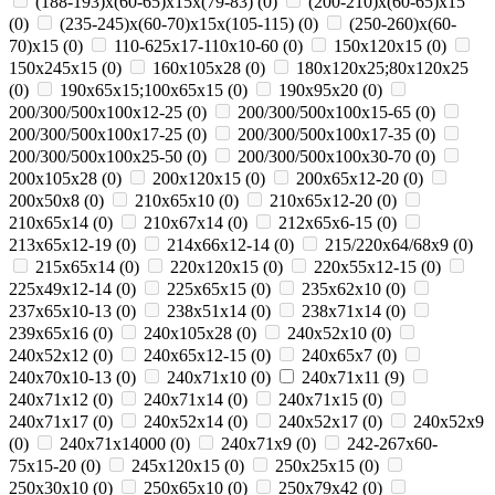
(188-193)х(60-65)х15х(79-83)
(
0
)
(200-210)х(60-65)х15
(
0
)
(235-245)х(60-70)х15х(105-115)
(
0
)
(250-260)х(60-
70)х15
(
0
)
110-625x17-110x10-60
(
0
)
150x120x15
(
0
)
150x245x15
(
0
)
160x105x28
(
0
)
180х120х25;80х120х25
(
0
)
190х65х15;100х65х15
(
0
)
190х95х20
(
0
)
200/300/500x100x12-25
(
0
)
200/300/500x100x15-65
(
0
)
200/300/500x100x17-25
(
0
)
200/300/500x100x17-35
(
0
)
200/300/500x100x25-50
(
0
)
200/300/500x100x30-70
(
0
)
200x105x28
(
0
)
200x120x15
(
0
)
200x65x12-20
(
0
)
200х50х8
(
0
)
210x65x10
(
0
)
210x65x12-20
(
0
)
210x65x14
(
0
)
210х67х14
(
0
)
212x65x6-15
(
0
)
213x65x12-19
(
0
)
214x66x12-14
(
0
)
215/220х64/68х9
(
0
)
215х65х14
(
0
)
220x120x15
(
0
)
220x55x12-15
(
0
)
225x49x12-14
(
0
)
225х65х15
(
0
)
235x62x10
(
0
)
237x65x10-13
(
0
)
238х51х14
(
0
)
238х71х14
(
0
)
239х65х16
(
0
)
240x105x28
(
0
)
240x52x10
(
0
)
240x52x12
(
0
)
240x65x12-15
(
0
)
240x65x7
(
0
)
240x70x10-13
(
0
)
240x71x10
(
0
)
240x71x11
(
9
)
240x71x12
(
0
)
240x71x14
(
0
)
240x71x15
(
0
)
240x71x17
(
0
)
240х52х14
(
0
)
240х52х17
(
0
)
240х52х9
(
0
)
240х71х14000
(
0
)
240х71х9
(
0
)
242-267x60-
75x15-20
(
0
)
245x120x15
(
0
)
250x25x15
(
0
)
250x30x10
(
0
)
250x65x10
(
0
)
250х79х42
(
0
)