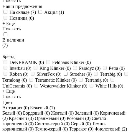
Показать
Наши предложения
На складе
(
7
)
Акция
(
1
)
Новинка
(
0
)
+ Еще
Показать
В наличии
(
7
)
Бренд
DeKERAMIK
(
0
)
Feldhaus Klinker
(
0
)
Interbau
(
0
)
King Klinker
(
0
)
Paradyz
(
0
)
Petra
(
0
)
Roben
(
0
)
SilverFox
(
0
)
Stroeher
(
9
)
Terrabig
(
0
)
Terralong
(
0
)
Terramatic Klinker
(
0
)
Terramig
(
0
)
UniCeramix
(
0
)
Westerwalder Klinker
(
0
)
White Hills
(
0
)
+ Еще
Показать
Цвет
Антрацит (
0
)
Бежевый (
1
)
Белый (
0
)
Бордовый (
0
)
Желтый (
0
)
Зеленый (
0
)
Коричневый
(
2
)
Красный (
3
)
Оранжевый (
0
)
Розовый (
0
)
Светло-
коричневый (
0
)
Светло-серый (
0
)
Серый (
0
)
Темно-
коричневый (
0
)
Темно-серый (
0
)
Терракот (
0
)
Фиолетовый (
2
)