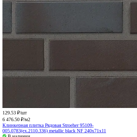
129.53 ₽/
шт
6 476.50 ₽/
м2
Клинкерная плитка Рядовая Stroeher 95109-
005.0783(ex.2110.336) metallic black NF 240x71x11
В наличии