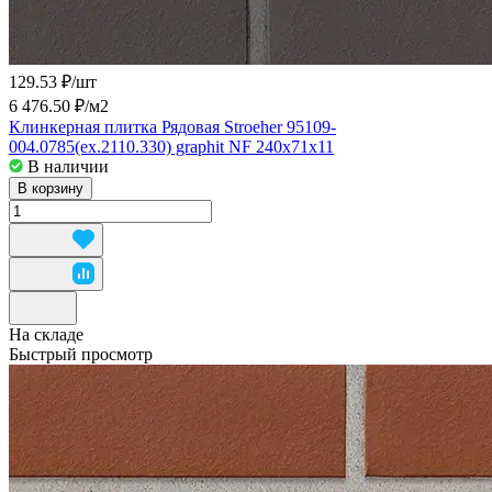
129.53 ₽/
шт
6 476.50 ₽/
м2
Клинкерная плитка Рядовая Stroeher 95109-
004.0785(ex.2110.330) graphit NF 240x71x11
В наличии
В корзину
На складе
Быстрый просмотр