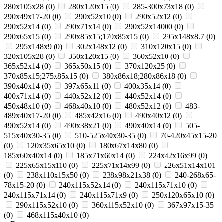
280x105x28
(
0
)
280x120x15
(
0
)
285-300x73x18
(
0
)
290x49x17-20
(
0
)
290x52x10
(
0
)
290x52x12
(
0
)
290x52x14
(
0
)
290x71x14
(
0
)
290х52х14000
(
0
)
290х65х15
(
0
)
290х85х15;170х85х15
(
0
)
295х148х8.7
(
0
)
295х148х9
(
0
)
302х148х12
(
0
)
310x120x15
(
0
)
320x105x28
(
0
)
350x120x15
(
0
)
360х52х10
(
0
)
365x52x14
(
0
)
365х50х15
(
0
)
370х120х25
(
0
)
370х85х15;275х85х15
(
0
)
380х86х18;280х86х18
(
0
)
390x40x14
(
0
)
397x65x11
(
0
)
400х35х14
(
0
)
400х71х14
(
0
)
440x52x12
(
0
)
440х52х14
(
0
)
450x48x10
(
0
)
468x40x10
(
0
)
480х52х12
(
0
)
483-
489x40x17-20
(
0
)
485х42х16
(
0
)
490x40x12
(
0
)
490x52x14
(
0
)
490х38х21
(
0
)
490х40х14
(
0
)
505-
515x40x30-35
(
0
)
510-525x40x30-35
(
0
)
70-420x45x15-20
(
0
)
120x35x65x10
(
0
)
180х67х14х80
(
0
)
185x60x40x14
(
0
)
185х71х60х14
(
0
)
224х42х16х99
(
0
)
225х65х15х110
(
0
)
225х71х14х99
(
0
)
226х51х14х101
(
0
)
238х110х15х50
(
0
)
238х98х21х38
(
0
)
240-268x65-
78x15-20
(
0
)
240x115x52x14
(
0
)
240x115x71x10
(
0
)
240x115x71x14
(
0
)
240x115x71x9
(
0
)
250x120x65x10
(
0
)
290x115x52x10
(
0
)
360x115x52x10
(
0
)
367x97x15-35
(
0
)
468x115x40x10
(
0
)