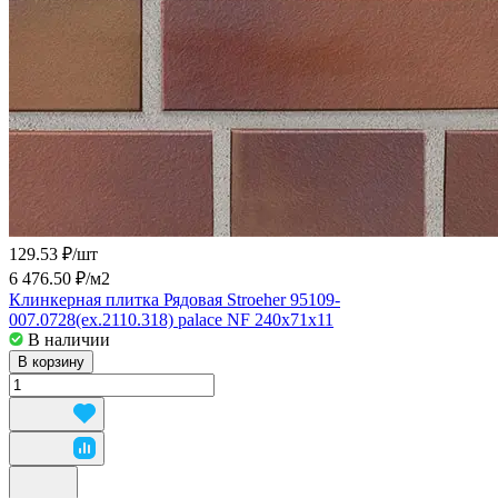
129.53 ₽/
шт
6 476.50 ₽/
м2
Клинкерная плитка Рядовая Stroeher 95109-
007.0728(ex.2110.318) palace NF 240x71x11
В наличии
В корзину