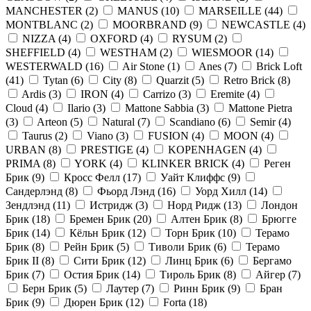
MANCHESTER
(
2
)
MANUS
(
10
)
MARSEILLE
(
44
)
MONTBLANC
(
2
)
MOORBRAND
(
9
)
NEWCASTLE
(
4
)
NIZZA
(
4
)
OXFORD
(
4
)
RYSUM
(
2
)
SHEFFIELD
(
4
)
WESTHAM
(
2
)
WIESMOOR
(
14
)
WESTERWALD
(
16
)
Air Stone
(
1
)
Anes
(
7
)
Brick Loft
(
41
)
Tytan
(
6
)
City
(
8
)
Quarzit
(
5
)
Retro Brick
(
8
)
Ardis
(
3
)
IRON
(
4
)
Carrizo
(
3
)
Eremite
(
4
)
Cloud
(
4
)
Ilario
(
3
)
Mattone Sabbia
(
3
)
Mattone Pietra
(
3
)
Arteon
(
5
)
Natural
(
7
)
Scandiano
(
6
)
Semir
(
4
)
Taurus
(
2
)
Viano
(
3
)
FUSION
(
4
)
MOON
(
4
)
URBAN
(
8
)
PRESTIGE
(
4
)
KOPENHAGEN
(
4
)
PRIMA
(
8
)
YORK
(
4
)
KLINKER BRICK
(
4
)
Реген
Брик
(
9
)
Кросс Фелл
(
17
)
Уайт Клиффс
(
9
)
Сандерлэнд
(
8
)
Фьорд Лэнд
(
16
)
Уорд Хилл
(
14
)
Зендлэнд
(
11
)
Истридж
(
3
)
Норд Ридж
(
13
)
Лондон
Брик
(
18
)
Бремен Брик
(
20
)
Алтен Брик
(
8
)
Брюгге
Брик
(
14
)
Кёльн Брик
(
12
)
Торн Брик
(
10
)
Терамо
Брик
(
8
)
Рейн Брик
(
5
)
Тиволи Брик
(
6
)
Терамо
Брик II
(
8
)
Сити Брик
(
12
)
Линц Брик
(
6
)
Бергамо
Брик
(
7
)
Остия Брик
(
14
)
Тироль Брик
(
8
)
Айгер
(
7
)
Берн Брик
(
5
)
Лаутер
(
7
)
Ринн Брик
(
9
)
Бран
Брик
(
9
)
Дюрен Брик
(
12
)
Forta
(
18
)