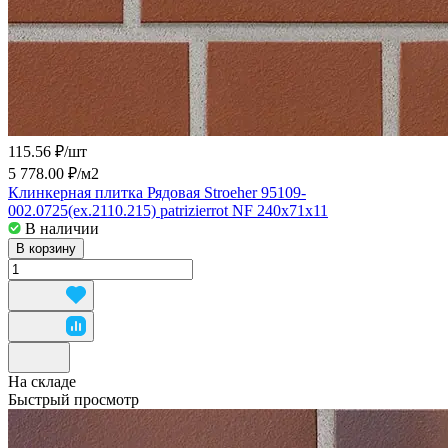
115.56 ₽/
шт
5 778.00 ₽/
м2
Клинкерная плитка Рядовая Stroeher 95109-
002.0725(ex.2110.215) patrizierrot NF 240x71x11
В наличии
В корзину
На складе
Быстрый просмотр