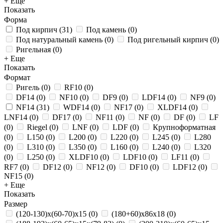
+ Еще
Показать
Форма
Под кирпич
(
31
)
Под камень
(
0
)
Под натуральный камень
(
0
)
Под ригельный кирпич
(
0
)
Ригельная
(
0
)
+ Еще
Показать
Формат
Ригель
(
0
)
RF10
(
0
)
DF14
(
0
)
NF10
(
0
)
DF9
(
0
)
LDF14
(
0
)
NF9
(
0
)
NF14
(
31
)
WDF14
(
0
)
NF17
(
0
)
XLDF14
(
0
)
LNF14
(
0
)
DF17
(
0
)
NF11
(
0
)
NF
(
0
)
DF
(
0
)
LF
(
0
)
Riegel
(
0
)
LNF
(
0
)
LDF
(
0
)
Крупноформатная
(
0
)
L150
(
0
)
L200
(
0
)
L220
(
0
)
L245
(
0
)
L280
(
0
)
L310
(
0
)
L350
(
0
)
L160
(
0
)
L240
(
0
)
L320
(
0
)
L250
(
0
)
XLDF10
(
0
)
LDF10
(
0
)
LF11
(
0
)
RF7
(
0
)
DF12
(
0
)
NF12
(
0
)
DF10
(
0
)
LDF12
(
0
)
NF15
(
0
)
+ Еще
Показать
Размер
(120-130)х(60-70)х15
(
0
)
(180+60)х86х18
(
0
)