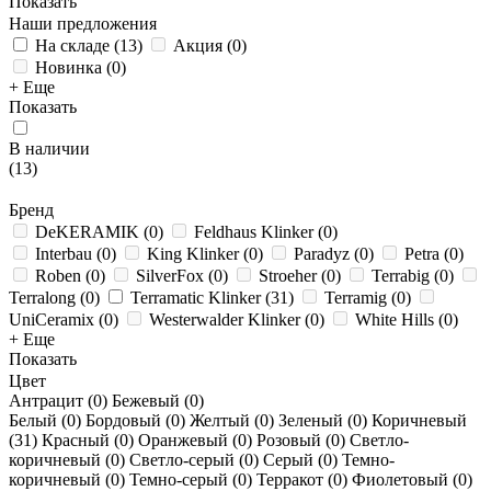
Показать
Наши предложения
На складе
(
13
)
Акция
(
0
)
Новинка
(
0
)
+ Еще
Показать
В наличии
(
13
)
Бренд
DeKERAMIK
(
0
)
Feldhaus Klinker
(
0
)
Interbau
(
0
)
King Klinker
(
0
)
Paradyz
(
0
)
Petra
(
0
)
Roben
(
0
)
SilverFox
(
0
)
Stroeher
(
0
)
Terrabig
(
0
)
Terralong
(
0
)
Terramatic Klinker
(
31
)
Terramig
(
0
)
UniCeramix
(
0
)
Westerwalder Klinker
(
0
)
White Hills
(
0
)
+ Еще
Показать
Цвет
Антрацит (
0
)
Бежевый (
0
)
Белый (
0
)
Бордовый (
0
)
Желтый (
0
)
Зеленый (
0
)
Коричневый
(
31
)
Красный (
0
)
Оранжевый (
0
)
Розовый (
0
)
Светло-
коричневый (
0
)
Светло-серый (
0
)
Серый (
0
)
Темно-
коричневый (
0
)
Темно-серый (
0
)
Терракот (
0
)
Фиолетовый (
0
)