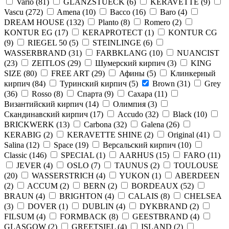
Vario
(
81
)
GLANZSTUECK
(
6
)
KERAVETTE
(
9
)
Vascu
(
272
)
Amena
(
10
)
Bacco
(
16
)
Baro
(
4
)
DREAM HOUSE
(
132
)
Planto
(
8
)
Romero
(
2
)
KONTUR EG
(
17
)
KERAPROTECT
(
1
)
KONTUR СG
(
9
)
RIEGEL 50
(
5
)
STEINLINGE
(
6
)
WASSERBRAND
(
31
)
FARBKLANG
(
10
)
NUANCIST
(
23
)
ZEITLOS
(
29
)
Шумерский кирпич
(
3
)
KING
SIZE
(
80
)
FREE ART
(
29
)
Афины
(
5
)
Клинкерный
кирпич
(
84
)
Туринский кирпич
(
5
)
Brown
(
31
)
Grey
(
36
)
Rosso
(
8
)
Спарта
(
9
)
Сахара
(
11
)
Византийский кирпич
(
14
)
Олимпия
(
3
)
Скандинавский кирпич
(
17
)
Accudo
(
32
)
Black
(
10
)
BRICKWERK
(
13
)
Carbona
(
32
)
Galena
(
26
)
KERABIG
(
2
)
KERAVETTE SHINE
(
2
)
Original
(
41
)
Salina
(
12
)
Space
(
19
)
Версальский кирпич
(
10
)
Classic
(
146
)
SPECIAL
(
1
)
AARHUS
(
15
)
FARO
(
11
)
JEVER
(
4
)
OSLO
(
7
)
TAUNUS
(
2
)
TOULOUSE
(
20
)
WASSERSTRICH
(
4
)
YUKON
(
1
)
ABERDEEN
(
2
)
ACCUM
(
2
)
BERN
(
2
)
BORDEAUX
(
52
)
BRAUN
(
4
)
BRIGHTON
(
4
)
CALAIS
(
8
)
CHELSEA
(
3
)
DOVER
(
1
)
DUBLIN
(
4
)
DYKBRAND
(
2
)
FILSUM
(
4
)
FORMBACK
(
8
)
GEESTBRAND
(
4
)
GLASGOW
(
2
)
GREETSIEL
(
4
)
ISLAND
(
2
)