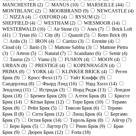
MANCHESTER
(
2
)
MANUS
(
10
)
MARSEILLE
(
44
)
MONTBLANC
(
2
)
MOORBRAND
(
9
)
NEWCASTLE
(
4
)
NIZZA
(
4
)
OXFORD
(
4
)
RYSUM
(
2
)
SHEFFIELD
(
4
)
WESTHAM
(
2
)
WIESMOOR
(
14
)
WESTERWALD
(
16
)
Air Stone
(
1
)
Anes
(
7
)
Brick Loft
(
41
)
Tytan
(
6
)
City
(
8
)
Quarzit
(
5
)
Retro Brick
(
8
)
Ardis
(
3
)
IRON
(
4
)
Carrizo
(
3
)
Eremite
(
4
)
Cloud
(
4
)
Ilario
(
3
)
Mattone Sabbia
(
3
)
Mattone Pietra
(
3
)
Arteon
(
5
)
Natural
(
7
)
Scandiano
(
6
)
Semir
(
4
)
Taurus
(
2
)
Viano
(
3
)
FUSION
(
4
)
MOON
(
4
)
URBAN
(
8
)
PRESTIGE
(
4
)
KOPENHAGEN
(
4
)
PRIMA
(
8
)
YORK
(
4
)
KLINKER BRICK
(
4
)
Реген
Брик
(
9
)
Кросс Фелл
(
17
)
Уайт Клиффс
(
9
)
Сандерлэнд
(
8
)
Фьорд Лэнд
(
16
)
Уорд Хилл
(
14
)
Зендлэнд
(
11
)
Истридж
(
3
)
Норд Ридж
(
13
)
Лондон
Брик
(
18
)
Бремен Брик
(
20
)
Алтен Брик
(
8
)
Брюгге
Брик
(
14
)
Кёльн Брик
(
12
)
Торн Брик
(
10
)
Терамо
Брик
(
8
)
Рейн Брик
(
5
)
Тиволи Брик
(
6
)
Терамо
Брик II
(
8
)
Сити Брик
(
12
)
Линц Брик
(
6
)
Бергамо
Брик
(
7
)
Остия Брик
(
14
)
Тироль Брик
(
8
)
Айгер
(
7
)
Берн Брик
(
5
)
Лаутер
(
7
)
Ринн Брик
(
9
)
Бран
Брик
(
9
)
Дюрен Брик
(
12
)
Forta
(
18
)