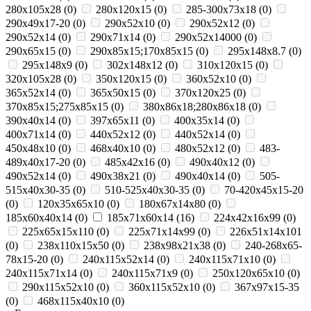
280x105x28
(
0
)
280x120x15
(
0
)
285-300x73x18
(
0
)
290x49x17-20
(
0
)
290x52x10
(
0
)
290x52x12
(
0
)
290x52x14
(
0
)
290x71x14
(
0
)
290х52х14000
(
0
)
290х65х15
(
0
)
290х85х15;170х85х15
(
0
)
295х148х8.7
(
0
)
295х148х9
(
0
)
302х148х12
(
0
)
310x120x15
(
0
)
320x105x28
(
0
)
350x120x15
(
0
)
360х52х10
(
0
)
365x52x14
(
0
)
365х50х15
(
0
)
370х120х25
(
0
)
370х85х15;275х85х15
(
0
)
380х86х18;280х86х18
(
0
)
390x40x14
(
0
)
397x65x11
(
0
)
400х35х14
(
0
)
400х71х14
(
0
)
440x52x12
(
0
)
440х52х14
(
0
)
450x48x10
(
0
)
468x40x10
(
0
)
480х52х12
(
0
)
483-
489x40x17-20
(
0
)
485х42х16
(
0
)
490x40x12
(
0
)
490x52x14
(
0
)
490х38х21
(
0
)
490х40х14
(
0
)
505-
515x40x30-35
(
0
)
510-525x40x30-35
(
0
)
70-420x45x15-20
(
0
)
120x35x65x10
(
0
)
180х67х14х80
(
0
)
185x60x40x14
(
0
)
185х71х60х14
(
16
)
224х42х16х99
(
0
)
225х65х15х110
(
0
)
225х71х14х99
(
0
)
226х51х14х101
(
0
)
238х110х15х50
(
0
)
238х98х21х38
(
0
)
240-268x65-
78x15-20
(
0
)
240x115x52x14
(
0
)
240x115x71x10
(
0
)
240x115x71x14
(
0
)
240x115x71x9
(
0
)
250x120x65x10
(
0
)
290x115x52x10
(
0
)
360x115x52x10
(
0
)
367x97x15-35
(
0
)
468x115x40x10
(
0
)