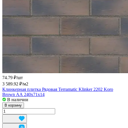
74.79 ₽/
шт
3 589.92 ₽/
м2
Клинкерная плитка Рядовая Terramatic Klinker 2202 Koro
Brown АА 240x71x14
В наличии
В корзину