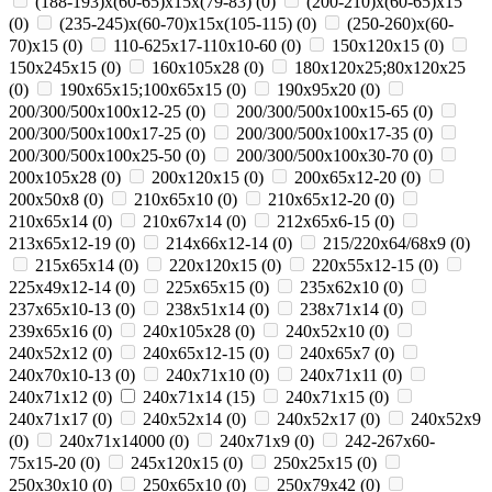
(188-193)х(60-65)х15х(79-83)
(
0
)
(200-210)х(60-65)х15
(
0
)
(235-245)х(60-70)х15х(105-115)
(
0
)
(250-260)х(60-
70)х15
(
0
)
110-625x17-110x10-60
(
0
)
150x120x15
(
0
)
150x245x15
(
0
)
160x105x28
(
0
)
180х120х25;80х120х25
(
0
)
190х65х15;100х65х15
(
0
)
190х95х20
(
0
)
200/300/500x100x12-25
(
0
)
200/300/500x100x15-65
(
0
)
200/300/500x100x17-25
(
0
)
200/300/500x100x17-35
(
0
)
200/300/500x100x25-50
(
0
)
200/300/500x100x30-70
(
0
)
200x105x28
(
0
)
200x120x15
(
0
)
200x65x12-20
(
0
)
200х50х8
(
0
)
210x65x10
(
0
)
210x65x12-20
(
0
)
210x65x14
(
0
)
210х67х14
(
0
)
212x65x6-15
(
0
)
213x65x12-19
(
0
)
214x66x12-14
(
0
)
215/220х64/68х9
(
0
)
215х65х14
(
0
)
220x120x15
(
0
)
220x55x12-15
(
0
)
225x49x12-14
(
0
)
225х65х15
(
0
)
235x62x10
(
0
)
237x65x10-13
(
0
)
238х51х14
(
0
)
238х71х14
(
0
)
239х65х16
(
0
)
240x105x28
(
0
)
240x52x10
(
0
)
240x52x12
(
0
)
240x65x12-15
(
0
)
240x65x7
(
0
)
240x70x10-13
(
0
)
240x71x10
(
0
)
240x71x11
(
0
)
240x71x12
(
0
)
240x71x14
(
15
)
240x71x15
(
0
)
240x71x17
(
0
)
240х52х14
(
0
)
240х52х17
(
0
)
240х52х9
(
0
)
240х71х14000
(
0
)
240х71х9
(
0
)
242-267x60-
75x15-20
(
0
)
245x120x15
(
0
)
250x25x15
(
0
)
250x30x10
(
0
)
250x65x10
(
0
)
250х79х42
(
0
)