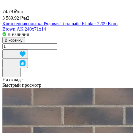
74.79 ₽/
шт
3 589.92 ₽/
м2
Клинкерная плитка Рядовая Terramatic Klinker 2209 Koro
Brown АК 240x71x14
В наличии
В корзину
На складе
Быстрый просмотр