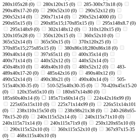
280x105x28
(
0
)
280x120x15
(
0
)
285-300x73x18
(
0
)
290x49x17-20
(
0
)
290x52x10
(
0
)
290x52x12
(
0
)
290x52x14
(
0
)
290x71x14
(
0
)
290х52х14000
(
0
)
290х65х15
(
0
)
290х85х15;170х85х15
(
0
)
295х148х8.7
(
0
)
295х148х9
(
0
)
302х148х12
(
0
)
310x120x15
(
0
)
320x105x28
(
0
)
350x120x15
(
0
)
360х52х10
(
0
)
365x52x14
(
0
)
365х50х15
(
0
)
370х120х25
(
0
)
370х85х15;275х85х15
(
0
)
380х86х18;280х86х18
(
0
)
390x40x14
(
0
)
397x65x11
(
0
)
400х35х14
(
0
)
400х71х14
(
0
)
440x52x12
(
0
)
440х52х14
(
0
)
450x48x10
(
0
)
468x40x10
(
0
)
480х52х12
(
0
)
483-
489x40x17-20
(
0
)
485х42х16
(
0
)
490x40x12
(
0
)
490x52x14
(
0
)
490х38х21
(
0
)
490х40х14
(
0
)
505-
515x40x30-35
(
0
)
510-525x40x30-35
(
0
)
70-420x45x15-20
(
0
)
120x35x65x10
(
0
)
180х67х14х80
(
0
)
185x60x40x14
(
0
)
185х71х60х14
(
5
)
224х42х16х99
(
0
)
225х65х15х110
(
0
)
225х71х14х99
(
0
)
226х51х14х101
(
0
)
238х110х15х50
(
0
)
238х98х21х38
(
0
)
240-268x65-
78x15-20
(
0
)
240x115x52x14
(
0
)
240x115x71x10
(
0
)
240x115x71x14
(
0
)
240x115x71x9
(
0
)
250x120x65x10
(
0
)
290x115x52x10
(
0
)
360x115x52x10
(
0
)
367x97x15-35
(
0
)
468x115x40x10
(
0
)