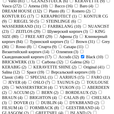
Vario
(
81
)
GLANZSTUECK
(
6
)
KERAVETTE
(
9
)
Vascu
(
272
)
Amena
(
10
)
Bacco
(
16
)
Baro
(
4
)
DREAM HOUSE
(
132
)
Planto
(
8
)
Romero
(
2
)
KONTUR EG
(
17
)
KERAPROTECT
(
1
)
KONTUR СG
(
9
)
RIEGEL 50
(
5
)
STEINLINGE
(
6
)
WASSERBRAND
(
31
)
FARBKLANG
(
10
)
NUANCIST
(
23
)
ZEITLOS
(
29
)
Шумерский кирпич
(
3
)
KING
SIZE
(
80
)
FREE ART
(
29
)
Афины
(
5
)
Клинкерный
кирпич
(
84
)
Туринский кирпич
(
5
)
Brown
(
31
)
Grey
(
36
)
Rosso
(
8
)
Спарта
(
9
)
Сахара
(
11
)
Византийский кирпич
(
14
)
Олимпия
(
3
)
Скандинавский кирпич
(
17
)
Accudo
(
32
)
Black
(
10
)
BRICKWERK
(
13
)
Carbona
(
32
)
Galena
(
26
)
KERABIG
(
2
)
KERAVETTE SHINE
(
2
)
Original
(
41
)
Salina
(
12
)
Space
(
19
)
Версальский кирпич
(
10
)
Classic
(
146
)
SPECIAL
(
1
)
AARHUS
(
15
)
FARO
(
11
)
JEVER
(
4
)
OSLO
(
7
)
TAUNUS
(
2
)
TOULOUSE
(
20
)
WASSERSTRICH
(
4
)
YUKON
(
1
)
ABERDEEN
(
2
)
ACCUM
(
2
)
BERN
(
2
)
BORDEAUX
(
52
)
BRAUN
(
4
)
BRIGHTON
(
4
)
CALAIS
(
8
)
CHELSEA
(
3
)
DOVER
(
1
)
DUBLIN
(
4
)
DYKBRAND
(
2
)
FILSUM
(
4
)
FORMBACK
(
8
)
GEESTBRAND
(
4
)
GLASGOW
(
2
)
GREETSIEL
(
4
)
ISLAND
(
2
)