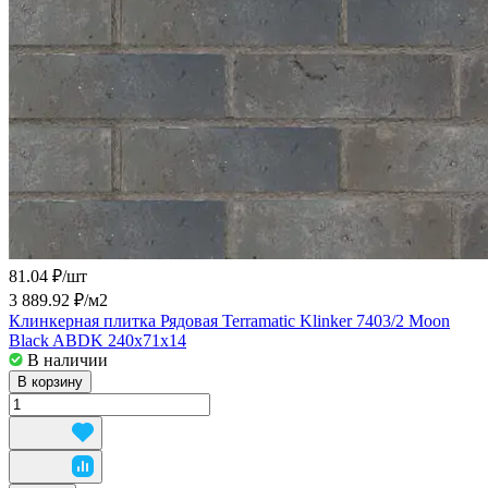
81.04 ₽/
шт
3 889.92 ₽/
м2
Клинкерная плитка Рядовая Terramatic Klinker 7403/2 Moon
Black ABDK 240x71x14
В наличии
В корзину