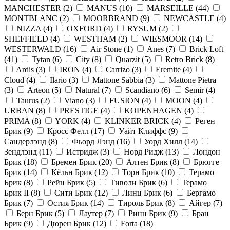
MANCHESTER
(
2
)
MANUS
(
10
)
MARSEILLE
(
44
)
MONTBLANC
(
2
)
MOORBRAND
(
9
)
NEWCASTLE
(
4
)
NIZZA
(
4
)
OXFORD
(
4
)
RYSUM
(
2
)
SHEFFIELD
(
4
)
WESTHAM
(
2
)
WIESMOOR
(
14
)
WESTERWALD
(
16
)
Air Stone
(
1
)
Anes
(
7
)
Brick Loft
(
41
)
Tytan
(
6
)
City
(
8
)
Quarzit
(
5
)
Retro Brick
(
8
)
Ardis
(
3
)
IRON
(
4
)
Carrizo
(
3
)
Eremite
(
4
)
Cloud
(
4
)
Ilario
(
3
)
Mattone Sabbia
(
3
)
Mattone Pietra
(
3
)
Arteon
(
5
)
Natural
(
7
)
Scandiano
(
6
)
Semir
(
4
)
Taurus
(
2
)
Viano
(
3
)
FUSION
(
4
)
MOON
(
4
)
URBAN
(
8
)
PRESTIGE
(
4
)
KOPENHAGEN
(
4
)
PRIMA
(
8
)
YORK
(
4
)
KLINKER BRICK
(
4
)
Реген
Брик
(
9
)
Кросс Фелл
(
17
)
Уайт Клиффс
(
9
)
Сандерлэнд
(
8
)
Фьорд Лэнд
(
16
)
Уорд Хилл
(
14
)
Зендлэнд
(
11
)
Истридж
(
3
)
Норд Ридж
(
13
)
Лондон
Брик
(
18
)
Бремен Брик
(
20
)
Алтен Брик
(
8
)
Брюгге
Брик
(
14
)
Кёльн Брик
(
12
)
Торн Брик
(
10
)
Терамо
Брик
(
8
)
Рейн Брик
(
5
)
Тиволи Брик
(
6
)
Терамо
Брик II
(
8
)
Сити Брик
(
12
)
Линц Брик
(
6
)
Бергамо
Брик
(
7
)
Остия Брик
(
14
)
Тироль Брик
(
8
)
Айгер
(
7
)
Берн Брик
(
5
)
Лаутер
(
7
)
Ринн Брик
(
9
)
Бран
Брик
(
9
)
Дюрен Брик
(
12
)
Forta
(
18
)