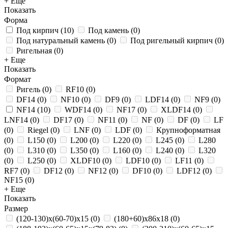
+ Еще
Показать
Форма
Под кирпич
(
10
)
Под камень
(
0
)
Под натуральный камень
(
0
)
Под ригельный кирпич
(
0
)
Ригельная
(
0
)
+ Еще
Показать
Формат
Ригель
(
0
)
RF10
(
0
)
DF14
(
0
)
NF10
(
0
)
DF9
(
0
)
LDF14
(
0
)
NF9
(
0
)
NF14
(
10
)
WDF14
(
0
)
NF17
(
0
)
XLDF14
(
0
)
LNF14
(
0
)
DF17
(
0
)
NF11
(
0
)
NF
(
0
)
DF
(
0
)
LF
(
0
)
Riegel
(
0
)
LNF
(
0
)
LDF
(
0
)
Крупноформатная
(
0
)
L150
(
0
)
L200
(
0
)
L220
(
0
)
L245
(
0
)
L280
(
0
)
L310
(
0
)
L350
(
0
)
L160
(
0
)
L240
(
0
)
L320
(
0
)
L250
(
0
)
XLDF10
(
0
)
LDF10
(
0
)
LF11
(
0
)
RF7
(
0
)
DF12
(
0
)
NF12
(
0
)
DF10
(
0
)
LDF12
(
0
)
NF15
(
0
)
+ Еще
Показать
Размер
(120-130)х(60-70)х15
(
0
)
(180+60)х86х18
(
0
)