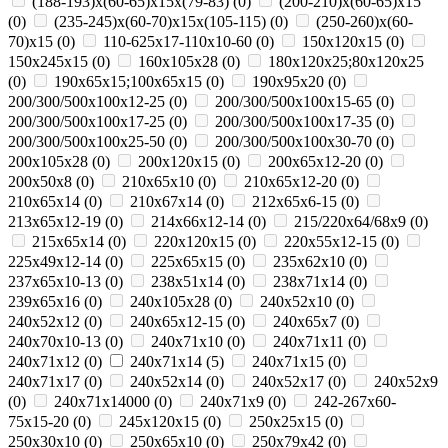
(188-193)х(60-65)х15х(79-83)
(
0
)
(200-210)х(60-65)х15
(
0
)
(235-245)х(60-70)х15х(105-115)
(
0
)
(250-260)х(60-
70)х15
(
0
)
110-625x17-110x10-60
(
0
)
150x120x15
(
0
)
150x245x15
(
0
)
160x105x28
(
0
)
180х120х25;80х120х25
(
0
)
190х65х15;100х65х15
(
0
)
190х95х20
(
0
)
200/300/500x100x12-25
(
0
)
200/300/500x100x15-65
(
0
)
200/300/500x100x17-25
(
0
)
200/300/500x100x17-35
(
0
)
200/300/500x100x25-50
(
0
)
200/300/500x100x30-70
(
0
)
200x105x28
(
0
)
200x120x15
(
0
)
200x65x12-20
(
0
)
200х50х8
(
0
)
210x65x10
(
0
)
210x65x12-20
(
0
)
210x65x14
(
0
)
210х67х14
(
0
)
212x65x6-15
(
0
)
213x65x12-19
(
0
)
214x66x12-14
(
0
)
215/220х64/68х9
(
0
)
215х65х14
(
0
)
220x120x15
(
0
)
220x55x12-15
(
0
)
225x49x12-14
(
0
)
225х65х15
(
0
)
235x62x10
(
0
)
237x65x10-13
(
0
)
238х51х14
(
0
)
238х71х14
(
0
)
239х65х16
(
0
)
240x105x28
(
0
)
240x52x10
(
0
)
240x52x12
(
0
)
240x65x12-15
(
0
)
240x65x7
(
0
)
240x70x10-13
(
0
)
240x71x10
(
0
)
240x71x11
(
0
)
240x71x12
(
0
)
240x71x14
(
5
)
240x71x15
(
0
)
240x71x17
(
0
)
240х52х14
(
0
)
240х52х17
(
0
)
240х52х9
(
0
)
240х71х14000
(
0
)
240х71х9
(
0
)
242-267x60-
75x15-20
(
0
)
245x120x15
(
0
)
250x25x15
(
0
)
250x30x10
(
0
)
250x65x10
(
0
)
250х79х42
(
0
)