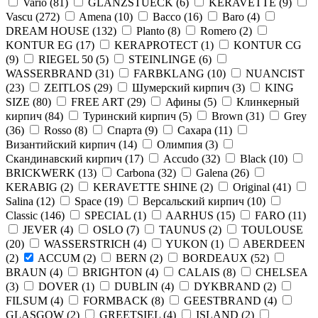
Vario
(
81
)
GLANZSTUECK
(
6
)
KERAVETTE
(
9
)
Vascu
(
272
)
Amena
(
10
)
Bacco
(
16
)
Baro
(
4
)
DREAM HOUSE
(
132
)
Planto
(
8
)
Romero
(
2
)
KONTUR EG
(
17
)
KERAPROTECT
(
1
)
KONTUR СG
(
9
)
RIEGEL 50
(
5
)
STEINLINGE
(
6
)
WASSERBRAND
(
31
)
FARBKLANG
(
10
)
NUANCIST
(
23
)
ZEITLOS
(
29
)
Шумерский кирпич
(
3
)
KING
SIZE
(
80
)
FREE ART
(
29
)
Афины
(
5
)
Клинкерный
кирпич
(
84
)
Туринский кирпич
(
5
)
Brown
(
31
)
Grey
(
36
)
Rosso
(
8
)
Спарта
(
9
)
Сахара
(
11
)
Византийский кирпич
(
14
)
Олимпия
(
3
)
Скандинавский кирпич
(
17
)
Accudo
(
32
)
Black
(
10
)
BRICKWERK
(
13
)
Carbona
(
32
)
Galena
(
26
)
KERABIG
(
2
)
KERAVETTE SHINE
(
2
)
Original
(
41
)
Salina
(
12
)
Space
(
19
)
Версальский кирпич
(
10
)
Classic
(
146
)
SPECIAL
(
1
)
AARHUS
(
15
)
FARO
(
11
)
JEVER
(
4
)
OSLO
(
7
)
TAUNUS
(
2
)
TOULOUSE
(
20
)
WASSERSTRICH
(
4
)
YUKON
(
1
)
ABERDEEN
(
2
)
ACCUM
(
2
)
BERN
(
2
)
BORDEAUX
(
52
)
BRAUN
(
4
)
BRIGHTON
(
4
)
CALAIS
(
8
)
CHELSEA
(
3
)
DOVER
(
1
)
DUBLIN
(
4
)
DYKBRAND
(
2
)
FILSUM
(
4
)
FORMBACK
(
8
)
GEESTBRAND
(
4
)
GLASGOW
(
2
)
GREETSIEL
(
4
)
ISLAND
(
2
)