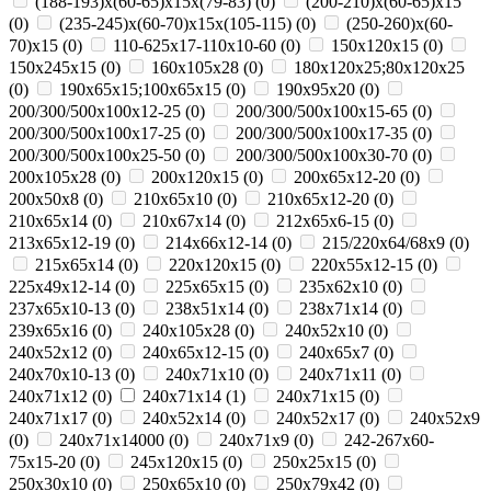
(188-193)х(60-65)х15х(79-83)
(
0
)
(200-210)х(60-65)х15
(
0
)
(235-245)х(60-70)х15х(105-115)
(
0
)
(250-260)х(60-
70)х15
(
0
)
110-625x17-110x10-60
(
0
)
150x120x15
(
0
)
150x245x15
(
0
)
160x105x28
(
0
)
180х120х25;80х120х25
(
0
)
190х65х15;100х65х15
(
0
)
190х95х20
(
0
)
200/300/500x100x12-25
(
0
)
200/300/500x100x15-65
(
0
)
200/300/500x100x17-25
(
0
)
200/300/500x100x17-35
(
0
)
200/300/500x100x25-50
(
0
)
200/300/500x100x30-70
(
0
)
200x105x28
(
0
)
200x120x15
(
0
)
200x65x12-20
(
0
)
200х50х8
(
0
)
210x65x10
(
0
)
210x65x12-20
(
0
)
210x65x14
(
0
)
210х67х14
(
0
)
212x65x6-15
(
0
)
213x65x12-19
(
0
)
214x66x12-14
(
0
)
215/220х64/68х9
(
0
)
215х65х14
(
0
)
220x120x15
(
0
)
220x55x12-15
(
0
)
225x49x12-14
(
0
)
225х65х15
(
0
)
235x62x10
(
0
)
237x65x10-13
(
0
)
238х51х14
(
0
)
238х71х14
(
0
)
239х65х16
(
0
)
240x105x28
(
0
)
240x52x10
(
0
)
240x52x12
(
0
)
240x65x12-15
(
0
)
240x65x7
(
0
)
240x70x10-13
(
0
)
240x71x10
(
0
)
240x71x11
(
0
)
240x71x12
(
0
)
240x71x14
(
1
)
240x71x15
(
0
)
240x71x17
(
0
)
240х52х14
(
0
)
240х52х17
(
0
)
240х52х9
(
0
)
240х71х14000
(
0
)
240х71х9
(
0
)
242-267x60-
75x15-20
(
0
)
245x120x15
(
0
)
250x25x15
(
0
)
250x30x10
(
0
)
250x65x10
(
0
)
250х79х42
(
0
)