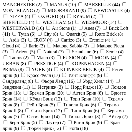
MANCHESTER
(
2
)
MANUS
(
10
)
MARSEILLE
(
44
)
MONTBLANC
(
2
)
MOORBRAND
(
9
)
NEWCASTLE
(
4
)
NIZZA
(
4
)
OXFORD
(
4
)
RYSUM
(
2
)
SHEFFIELD
(
4
)
WESTHAM
(
2
)
WIESMOOR
(
14
)
WESTERWALD
(
16
)
Air Stone
(
1
)
Anes
(
7
)
Brick Loft
(
41
)
Tytan
(
6
)
City
(
8
)
Quarzit
(
5
)
Retro Brick
(
8
)
Ardis
(
3
)
IRON
(
4
)
Carrizo
(
3
)
Eremite
(
4
)
Cloud
(
4
)
Ilario
(
3
)
Mattone Sabbia
(
3
)
Mattone Pietra
(
3
)
Arteon
(
5
)
Natural
(
7
)
Scandiano
(
6
)
Semir
(
4
)
Taurus
(
2
)
Viano
(
3
)
FUSION
(
4
)
MOON
(
4
)
URBAN
(
8
)
PRESTIGE
(
4
)
KOPENHAGEN
(
4
)
PRIMA
(
8
)
YORK
(
4
)
KLINKER BRICK
(
4
)
Реген
Брик
(
9
)
Кросс Фелл
(
17
)
Уайт Клиффс
(
9
)
Сандерлэнд
(
8
)
Фьорд Лэнд
(
16
)
Уорд Хилл
(
14
)
Зендлэнд
(
11
)
Истридж
(
3
)
Норд Ридж
(
13
)
Лондон
Брик
(
18
)
Бремен Брик
(
20
)
Алтен Брик
(
8
)
Брюгге
Брик
(
14
)
Кёльн Брик
(
12
)
Торн Брик
(
10
)
Терамо
Брик
(
8
)
Рейн Брик
(
5
)
Тиволи Брик
(
6
)
Терамо
Брик II
(
8
)
Сити Брик
(
12
)
Линц Брик
(
6
)
Бергамо
Брик
(
7
)
Остия Брик
(
14
)
Тироль Брик
(
8
)
Айгер
(
7
)
Берн Брик
(
5
)
Лаутер
(
7
)
Ринн Брик
(
9
)
Бран
Брик
(
9
)
Дюрен Брик
(
12
)
Forta
(
18
)