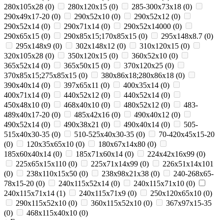
280x105x28
(
0
)
280x120x15
(
0
)
285-300x73x18
(
0
)
290x49x17-20
(
0
)
290x52x10
(
0
)
290x52x12
(
0
)
290x52x14
(
0
)
290x71x14
(
0
)
290х52х14000
(
0
)
290х65х15
(
0
)
290х85х15;170х85х15
(
0
)
295х148х8.7
(
0
)
295х148х9
(
0
)
302х148х12
(
0
)
310x120x15
(
0
)
320x105x28
(
0
)
350x120x15
(
0
)
360х52х10
(
0
)
365x52x14
(
0
)
365х50х15
(
0
)
370х120х25
(
0
)
370х85х15;275х85х15
(
0
)
380х86х18;280х86х18
(
0
)
390x40x14
(
0
)
397x65x11
(
0
)
400х35х14
(
0
)
400х71х14
(
0
)
440x52x12
(
0
)
440х52х14
(
0
)
450x48x10
(
0
)
468x40x10
(
0
)
480х52х12
(
0
)
483-
489x40x17-20
(
0
)
485х42х16
(
0
)
490x40x12
(
0
)
490x52x14
(
0
)
490х38х21
(
0
)
490х40х14
(
0
)
505-
515x40x30-35
(
0
)
510-525x40x30-35
(
0
)
70-420x45x15-20
(
0
)
120x35x65x10
(
0
)
180х67х14х80
(
0
)
185x60x40x14
(
0
)
185х71х60х14
(
0
)
224х42х16х99
(
0
)
225х65х15х110
(
0
)
225х71х14х99
(
0
)
226х51х14х101
(
0
)
238х110х15х50
(
0
)
238х98х21х38
(
0
)
240-268x65-
78x15-20
(
0
)
240x115x52x14
(
0
)
240x115x71x10
(
0
)
240x115x71x14
(
1
)
240x115x71x9
(
0
)
250x120x65x10
(
0
)
290x115x52x10
(
0
)
360x115x52x10
(
0
)
367x97x15-35
(
0
)
468x115x40x10
(
0
)