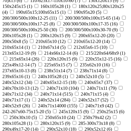
70)х15
(
6
)
110-625x17-110x10-60
(
7
)
150x120x15
(
9
)
150x245x15
(
1
)
160x105x28
(
1
)
180х120х25;80х120х25
(
4
)
190х65х15;100х65х15
(
1
)
190х95х20
(
5
)
200/300/500x100x12-25
(
11
)
200/300/500x100x15-65
(
14
)
200/300/500x100x17-25
(
8
)
200/300/500x100x17-35
(
16
)
200/300/500x100x25-50
(
30
)
200/300/500x100x30-70
(
9
)
200x105x28
(
1
)
200x120x15
(
9
)
200x65x12-20
(
20
)
200х50х8
(
5
)
210x65x10
(
12
)
210x65x12-20
(
14
)
210x65x14
(
1
)
210х67х14
(
5
)
212x65x6-15
(
10
)
213x65x12-19
(
9
)
214x66x12-14
(
6
)
215/220х64/68х9
(
1
)
215х65х14
(
26
)
220x120x15
(
9
)
220x55x12-15
(
16
)
225x49x12-14
(
7
)
225х65х15
(
7
)
235x62x10
(
16
)
237x65x10-13
(
8
)
238х51х14
(
7
)
238х71х14
(
8
)
239х65х16
(
1
)
240x105x28
(
1
)
240x52x10
(
5
)
240x52x12
(
34
)
240x65x12-15
(
18
)
240x65x7
(
37
)
240x70x10-13
(
12
)
240x71x10
(
104
)
240x71x11
(
79
)
240x71x12
(
34
)
240x71x14
(
515
)
240x71x15
(
4
)
240x71x17
(
1
)
240х52х14
(
284
)
240х52х17
(
52
)
240х52х9
(
26
)
240х71х14000
(
155
)
240х71х9
(
42
)
242-267x60-75x15-20
(
5
)
245x120x15
(
9
)
250x25x15
(
6
)
250x30x10
(
5
)
250x65x10
(
24
)
250х79х42
(
2
)
280x105x28
(
1
)
280x120x15
(
9
)
285-300x73x18
(
8
)
290x49x17-20
(
14
)
290x52x10
(
18
)
290x52x12
(
6
)