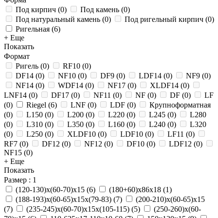
Под кирпич
(
0
)
Под камень
(
0
)
Под натуральный камень
(
0
)
Под ригельный кирпич
(
0
)
Ригельная
(
6
)
+ Еще
Показать
Формат
Ригель
(
0
)
RF10
(
0
)
DF14
(
0
)
NF10
(
0
)
DF9
(
0
)
LDF14
(
0
)
NF9
(
0
)
NF14
(
0
)
WDF14
(
0
)
NF17
(
0
)
XLDF14
(
0
)
LNF14
(
0
)
DF17
(
0
)
NF11
(
0
)
NF
(
0
)
DF
(
0
)
LF
(
0
)
Riegel
(
6
)
LNF
(
0
)
LDF
(
0
)
Крупноформатная
(
0
)
L150
(
0
)
L200
(
0
)
L220
(
0
)
L245
(
0
)
L280
(
0
)
L310
(
0
)
L350
(
0
)
L160
(
0
)
L240
(
0
)
L320
(
0
)
L250
(
0
)
XLDF10
(
0
)
LDF10
(
0
)
LF11
(
0
)
RF7
(
0
)
DF12
(
0
)
NF12
(
0
)
DF10
(
0
)
LDF12
(
0
)
NF15
(
0
)
+ Еще
Показать
Размер
: 1
(120-130)х(60-70)х15
(
6
)
(180+60)х86х18
(
1
)
(188-193)х(60-65)х15х(79-83)
(
7
)
(200-210)х(60-65)х15
(
7
)
(235-245)х(60-70)х15х(105-115)
(
5
)
(250-260)х(60-