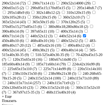
290x52x14
(
72
)
290x71x14
(
1
)
290х52х14000
(
29
)
290х65х15
(
2
)
290х85х15;170х85х15
(
5
)
295х148х8.7
(
7
)
295х148х9
(
6
)
302х148х12
(
2
)
310x120x15
(
9
)
320x105x28
(
1
)
350x120x15
(
9
)
360х52х10
(
7
)
365x52x14
(
43
)
365х50х15
(
6
)
370х120х25
(
5
)
370х85х15;275х85х15
(
6
)
380х86х18;280х86х18
(
2
)
390x40x14
(
9
)
397x65x11
(
10
)
400х35х14
(
3
)
400х71х14
(
3
)
440x52x12
(
3
)
440х52х14
(
6
)
450x48x10
(
6
)
468x40x10
(
16
)
480х52х12
(
5
)
483-
489x40x17-20
(
12
)
485х42х16
(
10
)
490x40x12
(
4
)
490x52x14
(
45
)
490х38х21
(
5
)
490х40х14
(
4
)
505-
515x40x30-35
(
9
)
510-525x40x30-35
(
9
)
70-420x45x15-20
(
7
)
120x35x65x10
(
16
)
180х67х14х80
(
5
)
185x60x40x14
(
9
)
185х71х60х14
(
79
)
224х42х16х99
(
8
)
225х65х15х110
(
7
)
225х71х14х99
(
8
)
226х51х14х101
(
7
)
238х110х15х50
(
6
)
238х98х21х38
(
5
)
240-268x65-
78x15-20
(
5
)
240x115x52x14
(
100
)
240x115x71x10
(
89
)
240x115x71x14
(
257
)
240x115x71x9
(
2
)
250x120x65x10
(
23
)
290x115x52x10
(
4
)
360x115x52x10
(
7
)
367x97x15-35
(
3
)
468x115x40x10
(
4
)
+ Еще
Показать