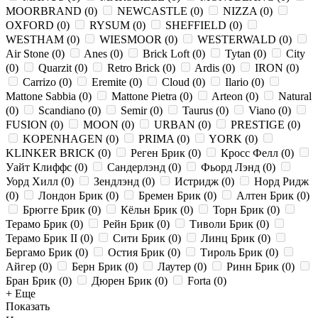
MOORBRAND
(
0
)
NEWCASTLE
(
0
)
NIZZA
(
0
)
OXFORD
(
0
)
RYSUM
(
0
)
SHEFFIELD
(
0
)
WESTHAM
(
0
)
WIESMOOR
(
0
)
WESTERWALD
(
0
)
Air Stone
(
0
)
Anes
(
0
)
Brick Loft
(
0
)
Tytan
(
0
)
City
(
0
)
Quarzit
(
0
)
Retro Brick
(
0
)
Ardis
(
0
)
IRON
(
0
)
Carrizo
(
0
)
Eremite
(
0
)
Cloud
(
0
)
Ilario
(
0
)
Mattone Sabbia
(
0
)
Mattone Pietra
(
0
)
Arteon
(
0
)
Natural
(
0
)
Scandiano
(
0
)
Semir
(
0
)
Taurus
(
0
)
Viano
(
0
)
FUSION
(
0
)
MOON
(
0
)
URBAN
(
0
)
PRESTIGE
(
0
)
KOPENHAGEN
(
0
)
PRIMA
(
0
)
YORK
(
0
)
KLINKER BRICK
(
0
)
Реген Брик
(
0
)
Кросс Фелл
(
0
)
Уайт Клиффс
(
0
)
Сандерлэнд
(
0
)
Фьорд Лэнд
(
0
)
Уорд Хилл
(
0
)
Зендлэнд
(
0
)
Истридж
(
0
)
Норд Ридж
(
0
)
Лондон Брик
(
0
)
Бремен Брик
(
0
)
Алтен Брик
(
0
)
Брюгге Брик
(
0
)
Кёльн Брик
(
0
)
Торн Брик
(
0
)
Терамо Брик
(
0
)
Рейн Брик
(
0
)
Тиволи Брик
(
0
)
Терамо Брик II
(
0
)
Сити Брик
(
0
)
Линц Брик
(
0
)
Бергамо Брик
(
0
)
Остия Брик
(
0
)
Тироль Брик
(
0
)
Айгер
(
0
)
Берн Брик
(
0
)
Лаутер
(
0
)
Ринн Брик
(
0
)
Бран Брик
(
0
)
Дюрен Брик
(
0
)
Forta
(
0
)
+ Еще
Показать