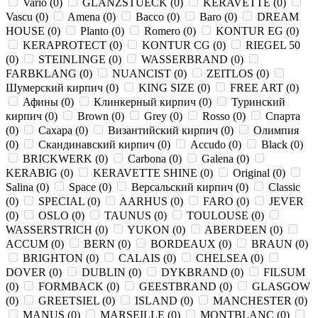
Vario
(
0
)
GLANZSTUECK
(
0
)
KERAVETTE
(
0
)
Vascu
(
0
)
Amena
(
0
)
Bacco
(
0
)
Baro
(
0
)
DREAM
HOUSE
(
0
)
Planto
(
0
)
Romero
(
0
)
KONTUR EG
(
0
)
KERAPROTECT
(
0
)
KONTUR СG
(
0
)
RIEGEL 50
(
0
)
STEINLINGE
(
0
)
WASSERBRAND
(
0
)
FARBKLANG
(
0
)
NUANCIST
(
0
)
ZEITLOS
(
0
)
Шумерский кирпич
(
0
)
KING SIZE
(
0
)
FREE ART
(
0
)
Афины
(
0
)
Клинкерный кирпич
(
0
)
Туринский
кирпич
(
0
)
Brown
(
0
)
Grey
(
0
)
Rosso
(
0
)
Спарта
(
0
)
Сахара
(
0
)
Византийский кирпич
(
0
)
Олимпия
(
0
)
Скандинавский кирпич
(
0
)
Accudo
(
0
)
Black
(
0
)
BRICKWERK
(
0
)
Carbona
(
0
)
Galena
(
0
)
KERABIG
(
0
)
KERAVETTE SHINE
(
0
)
Original
(
0
)
Salina
(
0
)
Space
(
0
)
Версальский кирпич
(
0
)
Classic
(
0
)
SPECIAL
(
0
)
AARHUS
(
0
)
FARO
(
0
)
JEVER
(
0
)
OSLO
(
0
)
TAUNUS
(
0
)
TOULOUSE
(
0
)
WASSERSTRICH
(
0
)
YUKON
(
0
)
ABERDEEN
(
0
)
ACCUM
(
0
)
BERN
(
0
)
BORDEAUX
(
0
)
BRAUN
(
0
)
BRIGHTON
(
0
)
CALAIS
(
0
)
CHELSEA
(
0
)
DOVER
(
0
)
DUBLIN
(
0
)
DYKBRAND
(
0
)
FILSUM
(
0
)
FORMBACK
(
0
)
GEESTBRAND
(
0
)
GLASGOW
(
0
)
GREETSIEL
(
0
)
ISLAND
(
0
)
MANCHESTER
(
0
)
MANUS
(
0
)
MARSEILLE
(
0
)
MONTBLANC
(
0
)