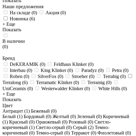
Показать
Наши предложения
На складе
(
0
)
Акция
(
0
)
Новинка
(
6
)
+ Еще
Показать
В наличии
(
0
)
Бренд
DeKERAMIK
(
0
)
Feldhaus Klinker
(
0
)
Interbau
(
0
)
King Klinker
(
0
)
Paradyz
(
0
)
Petra
(
0
)
Roben
(
0
)
SilverFox
(
0
)
Stroeher
(
0
)
Terrabig
(
0
)
Terralong
(
6
)
Terramatic Klinker
(
0
)
Terramig
(
0
)
UniCeramix
(
0
)
Westerwalder Klinker
(
0
)
White Hills
(
0
)
+ Еще
Показать
Цвет
Антрацит (
1
)
Бежевый (
0
)
Белый (
1
)
Бордовый (
0
)
Желтый (
0
)
Зеленый (
0
)
Коричневый
(
1
)
Красный (
0
)
Оранжевый (
0
)
Розовый (
0
)
Светло-
коричневый (
1
)
Светло-серый (
0
)
Серый (
2
)
Темно-
коричневый (
0
)
Темно-серый (
0
)
Терракот (
0
)
Фиолетовый (
0
)