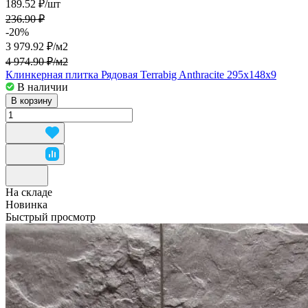
189.52 ₽/
шт
236.90 ₽
-20%
3 979.92 ₽/
м2
4 974.90 ₽/
м2
Клинкерная плитка Рядовая Terrabig Anthracite 295х148х9
В наличии
В корзину
На складе
Новинка
Быстрый просмотр