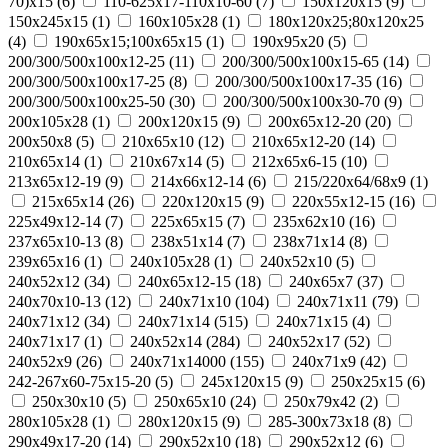
70)х15
(
6
)
110-625x17-110x10-60
(
7
)
150x120x15
(
9
)
150x245x15
(
1
)
160x105x28
(
1
)
180х120х25;80х120х25
(
4
)
190х65х15;100х65х15
(
1
)
190х95х20
(
5
)
200/300/500x100x12-25
(
11
)
200/300/500x100x15-65
(
14
)
200/300/500x100x17-25
(
8
)
200/300/500x100x17-35
(
16
)
200/300/500x100x25-50
(
30
)
200/300/500x100x30-70
(
9
)
200x105x28
(
1
)
200x120x15
(
9
)
200x65x12-20
(
20
)
200х50х8
(
5
)
210x65x10
(
12
)
210x65x12-20
(
14
)
210x65x14
(
1
)
210х67х14
(
5
)
212x65x6-15
(
10
)
213x65x12-19
(
9
)
214x66x12-14
(
6
)
215/220х64/68х9
(
1
)
215х65х14
(
26
)
220x120x15
(
9
)
220x55x12-15
(
16
)
225x49x12-14
(
7
)
225х65х15
(
7
)
235x62x10
(
16
)
237x65x10-13
(
8
)
238х51х14
(
7
)
238х71х14
(
8
)
239х65х16
(
1
)
240x105x28
(
1
)
240x52x10
(
5
)
240x52x12
(
34
)
240x65x12-15
(
18
)
240x65x7
(
37
)
240x70x10-13
(
12
)
240x71x10
(
104
)
240x71x11
(
79
)
240x71x12
(
34
)
240x71x14
(
515
)
240x71x15
(
4
)
240x71x17
(
1
)
240х52х14
(
284
)
240х52х17
(
52
)
240х52х9
(
26
)
240х71х14000
(
155
)
240х71х9
(
42
)
242-267x60-75x15-20
(
5
)
245x120x15
(
9
)
250x25x15
(
6
)
250x30x10
(
5
)
250x65x10
(
24
)
250х79х42
(
2
)
280x105x28
(
1
)
280x120x15
(
9
)
285-300x73x18
(
8
)
290x49x17-20
(
14
)
290x52x10
(
18
)
290x52x12
(
6
)