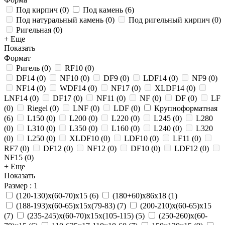
Под кирпич
(
0
)
Под камень
(
6
)
Под натуральный камень
(
0
)
Под ригельный кирпич
(
0
)
Ригельная
(
0
)
+ Еще
Показать
Формат
Ригель
(
0
)
RF10
(
0
)
DF14
(
0
)
NF10
(
0
)
DF9
(
0
)
LDF14
(
0
)
NF9
(
0
)
NF14
(
0
)
WDF14
(
0
)
NF17
(
0
)
XLDF14
(
0
)
LNF14
(
0
)
DF17
(
0
)
NF11
(
0
)
NF
(
0
)
DF
(
0
)
LF
(
0
)
Riegel
(
0
)
LNF
(
0
)
LDF
(
0
)
Крупноформатная
(
6
)
L150
(
0
)
L200
(
0
)
L220
(
0
)
L245
(
0
)
L280
(
0
)
L310
(
0
)
L350
(
0
)
L160
(
0
)
L240
(
0
)
L320
(
0
)
L250
(
0
)
XLDF10
(
0
)
LDF10
(
0
)
LF11
(
0
)
RF7
(
0
)
DF12
(
0
)
NF12
(
0
)
DF10
(
0
)
LDF12
(
0
)
NF15
(
0
)
+ Еще
Показать
Размер
: 1
(120-130)х(60-70)х15
(
6
)
(180+60)х86х18
(
1
)
(188-193)х(60-65)х15х(79-83)
(
7
)
(200-210)х(60-65)х15
(
7
)
(235-245)х(60-70)х15х(105-115)
(
5
)
(250-260)х(60-