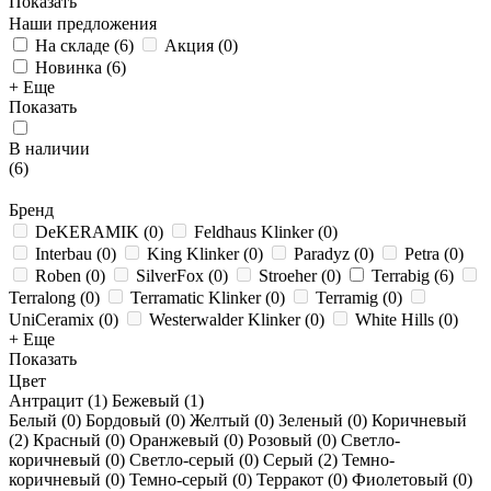
Показать
Наши предложения
На складе
(
6
)
Акция
(
0
)
Новинка
(
6
)
+ Еще
Показать
В наличии
(
6
)
Бренд
DeKERAMIK
(
0
)
Feldhaus Klinker
(
0
)
Interbau
(
0
)
King Klinker
(
0
)
Paradyz
(
0
)
Petra
(
0
)
Roben
(
0
)
SilverFox
(
0
)
Stroeher
(
0
)
Terrabig
(
6
)
Terralong
(
0
)
Terramatic Klinker
(
0
)
Terramig
(
0
)
UniCeramix
(
0
)
Westerwalder Klinker
(
0
)
White Hills
(
0
)
+ Еще
Показать
Цвет
Антрацит (
1
)
Бежевый (
1
)
Белый (
0
)
Бордовый (
0
)
Желтый (
0
)
Зеленый (
0
)
Коричневый
(
2
)
Красный (
0
)
Оранжевый (
0
)
Розовый (
0
)
Светло-
коричневый (
0
)
Светло-серый (
0
)
Серый (
2
)
Темно-
коричневый (
0
)
Темно-серый (
0
)
Терракот (
0
)
Фиолетовый (
0
)