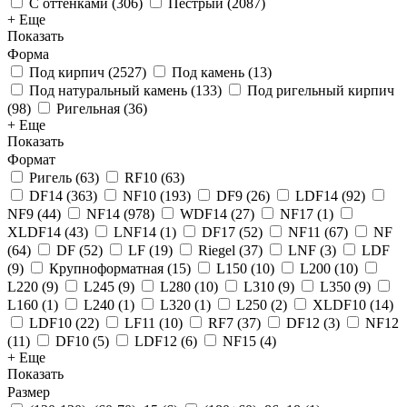
С оттенками
(
306
)
Пестрый
(
2087
)
+ Еще
Показать
Форма
Под кирпич
(
2527
)
Под камень
(
13
)
Под натуральный камень
(
133
)
Под ригельный кирпич
(
98
)
Ригельная
(
36
)
+ Еще
Показать
Формат
Ригель
(
63
)
RF10
(
63
)
DF14
(
363
)
NF10
(
193
)
DF9
(
26
)
LDF14
(
92
)
NF9
(
44
)
NF14
(
978
)
WDF14
(
27
)
NF17
(
1
)
XLDF14
(
43
)
LNF14
(
1
)
DF17
(
52
)
NF11
(
67
)
NF
(
64
)
DF
(
52
)
LF
(
19
)
Riegel
(
37
)
LNF
(
3
)
LDF
(
9
)
Крупноформатная
(
15
)
L150
(
10
)
L200
(
10
)
L220
(
9
)
L245
(
9
)
L280
(
10
)
L310
(
9
)
L350
(
9
)
L160
(
1
)
L240
(
1
)
L320
(
1
)
L250
(
2
)
XLDF10
(
14
)
LDF10
(
22
)
LF11
(
10
)
RF7
(
37
)
DF12
(
3
)
NF12
(
11
)
DF10
(
5
)
LDF12
(
6
)
NF15
(
4
)
+ Еще
Показать
Размер