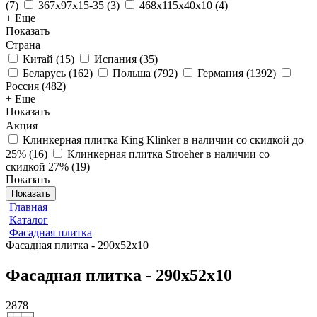
(
7
)
367x97x15-35
(
3
)
468x115x40x10
(
4
)
+ Еще
Показать
Страна
Китай
(
15
)
Испания
(
35
)
Беларусь
(
162
)
Польша
(
792
)
Германия
(
1392
)
Россия
(
482
)
+ Еще
Показать
Акция
Клинкерная плитка King Klinker в наличии со скидкой до
25%
(
16
)
Клинкерная плитка Stroeher в наличии со
скидкой 27%
(
19
)
Показать
Показать
Главная
Каталог
Фасадная плитка
Фасадная плитка - 290х52х10
Фасадная плитка - 290х52х10
2878