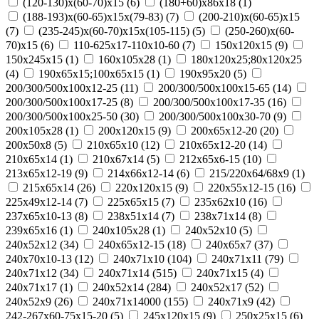
(120-130)х(60-70)х15
(
6
)
(180+60)х86х18
(
1
)
(188-193)х(60-65)х15х(79-83)
(
7
)
(200-210)х(60-65)х15
(
7
)
(235-245)х(60-70)х15х(105-115)
(
5
)
(250-260)х(60-
70)х15
(
6
)
110-625x17-110x10-60
(
7
)
150x120x15
(
9
)
150x245x15
(
1
)
160x105x28
(
1
)
180х120х25;80х120х25
(
4
)
190х65х15;100х65х15
(
1
)
190х95х20
(
5
)
200/300/500x100x12-25
(
11
)
200/300/500x100x15-65
(
14
)
200/300/500x100x17-25
(
8
)
200/300/500x100x17-35
(
16
)
200/300/500x100x25-50
(
30
)
200/300/500x100x30-70
(
9
)
200x105x28
(
1
)
200x120x15
(
9
)
200x65x12-20
(
20
)
200х50х8
(
5
)
210x65x10
(
12
)
210x65x12-20
(
14
)
210x65x14
(
1
)
210х67х14
(
5
)
212x65x6-15
(
10
)
213x65x12-19
(
9
)
214x66x12-14
(
6
)
215/220х64/68х9
(
1
)
215х65х14
(
26
)
220x120x15
(
9
)
220x55x12-15
(
16
)
225x49x12-14
(
7
)
225х65х15
(
7
)
235x62x10
(
16
)
237x65x10-13
(
8
)
238х51х14
(
7
)
238х71х14
(
8
)
239х65х16
(
1
)
240x105x28
(
1
)
240x52x10
(
5
)
240x52x12
(
34
)
240x65x12-15
(
18
)
240x65x7
(
37
)
240x70x10-13
(
12
)
240x71x10
(
104
)
240x71x11
(
79
)
240x71x12
(
34
)
240x71x14
(
515
)
240x71x15
(
4
)
240x71x17
(
1
)
240х52х14
(
284
)
240х52х17
(
52
)
240х52х9
(
26
)
240х71х14000
(
155
)
240х71х9
(
42
)
242-267x60-75x15-20
(
5
)
245x120x15
(
9
)
250x25x15
(
6
)