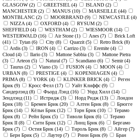
GLASGOW
(
2
)
GREETSIEL
(
4
)
ISLAND
(
2
)
MANCHESTER
(
2
)
MANUS
(
10
)
MARSEILLE
(
44
)
MONTBLANC
(
2
)
MOORBRAND
(
9
)
NEWCASTLE
(
4
)
NIZZA
(
4
)
OXFORD
(
4
)
RYSUM
(
2
)
SHEFFIELD
(
4
)
WESTHAM
(
2
)
WIESMOOR
(
14
)
WESTERWALD
(
16
)
Air Stone
(
1
)
Anes
(
7
)
Brick Loft
(
41
)
Tytan
(
6
)
City
(
8
)
Quarzit
(
5
)
Retro Brick
(
8
)
Ardis
(
3
)
IRON
(
4
)
Carrizo
(
3
)
Eremite
(
4
)
Cloud
(
4
)
Ilario
(
3
)
Mattone Sabbia
(
3
)
Mattone Pietra
(
3
)
Arteon
(
5
)
Natural
(
7
)
Scandiano
(
6
)
Semir
(
4
)
Taurus
(
2
)
Viano
(
3
)
FUSION
(
4
)
MOON
(
4
)
URBAN
(
8
)
PRESTIGE
(
4
)
KOPENHAGEN
(
4
)
PRIMA
(
8
)
YORK
(
4
)
KLINKER BRICK
(
4
)
Реген
Брик
(
9
)
Кросс Фелл
(
17
)
Уайт Клиффс
(
9
)
Сандерлэнд
(
8
)
Фьорд Лэнд
(
16
)
Уорд Хилл
(
14
)
Зендлэнд
(
11
)
Истридж
(
3
)
Норд Ридж
(
13
)
Лондон
Брик
(
18
)
Бремен Брик
(
20
)
Алтен Брик
(
8
)
Брюгге
Брик
(
14
)
Кёльн Брик
(
12
)
Торн Брик
(
10
)
Терамо
Брик
(
8
)
Рейн Брик
(
5
)
Тиволи Брик
(
6
)
Терамо
Брик II
(
8
)
Сити Брик
(
12
)
Линц Брик
(
6
)
Бергамо
Брик
(
7
)
Остия Брик
(
14
)
Тироль Брик
(
8
)
Айгер
(
7
)
Берн Брик
(
5
)
Лаутер
(
7
)
Ринн Брик
(
9
)
Бран