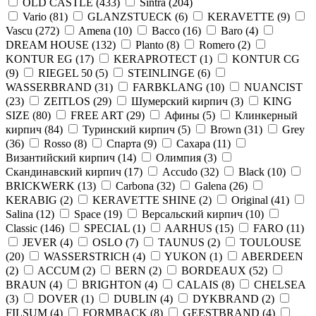
OLD CASTLE
(
433
)
Sintra
(
204
)
Vario
(
81
)
GLANZSTUECK
(
6
)
KERAVETTE
(
9
)
Vascu
(
272
)
Amena
(
10
)
Bacco
(
16
)
Baro
(
4
)
DREAM HOUSE
(
132
)
Planto
(
8
)
Romero
(
2
)
KONTUR EG
(
17
)
KERAPROTECT
(
1
)
KONTUR СG
(
9
)
RIEGEL 50
(
5
)
STEINLINGE
(
6
)
WASSERBRAND
(
31
)
FARBKLANG
(
10
)
NUANCIST
(
23
)
ZEITLOS
(
29
)
Шумерский кирпич
(
3
)
KING
SIZE
(
80
)
FREE ART
(
29
)
Афины
(
5
)
Клинкерный
кирпич
(
84
)
Туринский кирпич
(
5
)
Brown
(
31
)
Grey
(
36
)
Rosso
(
8
)
Спарта
(
9
)
Сахара
(
11
)
Византийский кирпич
(
14
)
Олимпия
(
3
)
Скандинавский кирпич
(
17
)
Accudo
(
32
)
Black
(
10
)
BRICKWERK
(
13
)
Carbona
(
32
)
Galena
(
26
)
KERABIG
(
2
)
KERAVETTE SHINE
(
2
)
Original
(
41
)
Salina
(
12
)
Space
(
19
)
Версальский кирпич
(
10
)
Classic
(
146
)
SPECIAL
(
1
)
AARHUS
(
15
)
FARO
(
11
)
JEVER
(
4
)
OSLO
(
7
)
TAUNUS
(
2
)
TOULOUSE
(
20
)
WASSERSTRICH
(
4
)
YUKON
(
1
)
ABERDEEN
(
2
)
ACCUM
(
2
)
BERN
(
2
)
BORDEAUX
(
52
)
BRAUN
(
4
)
BRIGHTON
(
4
)
CALAIS
(
8
)
CHELSEA
(
3
)
DOVER
(
1
)
DUBLIN
(
4
)
DYKBRAND
(
2
)
FILSUM
(
4
)
FORMBACK
(
8
)
GEESTBRAND
(
4
)