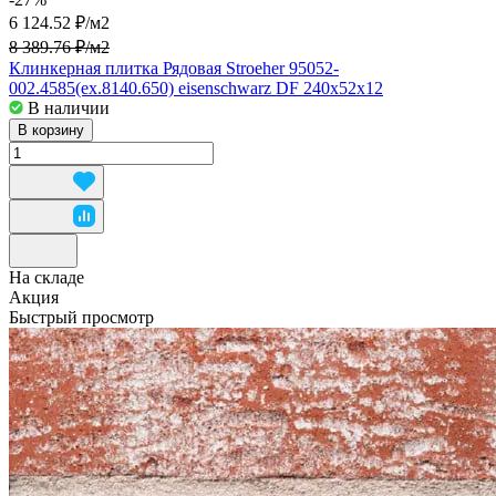
6 124.52 ₽/
м2
8 389.76 ₽/
м2
Клинкерная плитка Рядовая Stroeher 95052-
002.4585(ex.8140.650) eisenschwarz DF 240x52x12
В наличии
В корзину
На складе
Акция
Быстрый просмотр