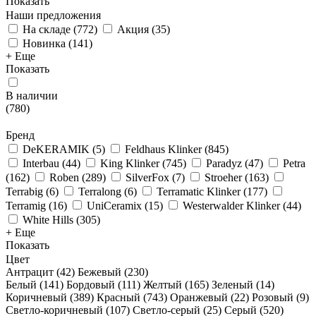
Показать
Наши предложения
На складе
(
772
)
Акция
(
35
)
Новинка
(
141
)
+ Еще
Показать
В наличии
(
780
)
Бренд
DeKERAMIK
(
5
)
Feldhaus Klinker
(
845
)
Interbau
(
44
)
King Klinker
(
745
)
Paradyz
(
47
)
Petra
(
162
)
Roben
(
289
)
SilverFox
(
7
)
Stroeher
(
163
)
Terrabig
(
6
)
Terralong
(
6
)
Terramatic Klinker
(
177
)
Terramig
(
16
)
UniCeramix
(
15
)
Westerwalder Klinker
(
44
)
White Hills
(
305
)
+ Еще
Показать
Цвет
Антрацит (
42
)
Бежевый (
230
)
Белый (
141
)
Бордовый (
111
)
Желтый (
165
)
Зеленый (
14
)
Коричневый (
389
)
Красный (
743
)
Оранжевый (
22
)
Розовый (
9
)
Светло-коричневый (
107
)
Светло-серый (
25
)
Серый (
520
)