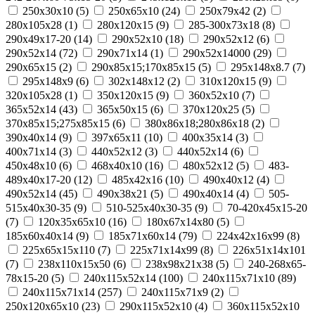
250x30x10
(
5
)
250x65x10
(
24
)
250х79х42
(
2
)
280x105x28
(
1
)
280x120x15
(
9
)
285-300x73x18
(
8
)
290x49x17-20
(
14
)
290x52x10
(
18
)
290x52x12
(
6
)
290x52x14
(
72
)
290x71x14
(
1
)
290х52х14000
(
29
)
290х65х15
(
2
)
290х85х15;170х85х15
(
5
)
295х148х8.7
(
7
)
295х148х9
(
6
)
302х148х12
(
2
)
310x120x15
(
9
)
320x105x28
(
1
)
350x120x15
(
9
)
360х52х10
(
7
)
365x52x14
(
43
)
365х50х15
(
6
)
370х120х25
(
5
)
370х85х15;275х85х15
(
6
)
380х86х18;280х86х18
(
2
)
390x40x14
(
9
)
397x65x11
(
10
)
400х35х14
(
3
)
400х71х14
(
3
)
440x52x12
(
3
)
440х52х14
(
6
)
450x48x10
(
6
)
468x40x10
(
16
)
480х52х12
(
5
)
483-
489x40x17-20
(
12
)
485х42х16
(
10
)
490x40x12
(
4
)
490x52x14
(
45
)
490х38х21
(
5
)
490х40х14
(
4
)
505-
515x40x30-35
(
9
)
510-525x40x30-35
(
9
)
70-420x45x15-20
(
7
)
120x35x65x10
(
16
)
180х67х14х80
(
5
)
185x60x40x14
(
9
)
185х71х60х14
(
79
)
224х42х16х99
(
8
)
225х65х15х110
(
7
)
225х71х14х99
(
8
)
226х51х14х101
(
7
)
238х110х15х50
(
6
)
238х98х21х38
(
5
)
240-268x65-
78x15-20
(
5
)
240x115x52x14
(
100
)
240x115x71x10
(
89
)
240x115x71x14
(
257
)
240x115x71x9
(
2
)
250x120x65x10
(
23
)
290x115x52x10
(
4
)
360x115x52x10