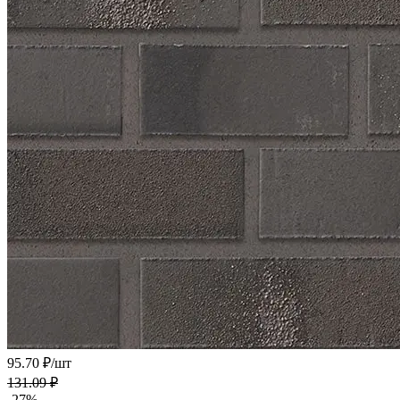
95.70 ₽/
шт
131.09 ₽
-27%