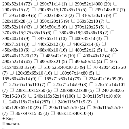
290x52x14
(
72
)
290x71x14
(
1
)
290х52х14000
(
29
)
290х65х15
(
2
)
290х85х15;170х85х15
(
5
)
295х148х8.7
(
7
)
295х148х9
(
6
)
302х148х12
(
2
)
310x120x15
(
9
)
320x105x28
(
1
)
350x120x15
(
9
)
360х52х10
(
7
)
365x52x14
(
43
)
365х50х15
(
6
)
370х120х25
(
5
)
370х85х15;275х85х15
(
6
)
380х86х18;280х86х18
(
2
)
390x40x14
(
9
)
397x65x11
(
10
)
400х35х14
(
3
)
400х71х14
(
3
)
440x52x12
(
3
)
440х52х14
(
6
)
450x48x10
(
6
)
468x40x10
(
16
)
480х52х12
(
5
)
483-
489x40x17-20
(
12
)
485х42х16
(
10
)
490x40x12
(
4
)
490x52x14
(
45
)
490х38х21
(
5
)
490х40х14
(
4
)
505-
515x40x30-35
(
9
)
510-525x40x30-35
(
9
)
70-420x45x15-20
(
7
)
120x35x65x10
(
16
)
180х67х14х80
(
5
)
185x60x40x14
(
9
)
185х71х60х14
(
79
)
224х42х16х99
(
8
)
225х65х15х110
(
7
)
225х71х14х99
(
8
)
226х51х14х101
(
7
)
238х110х15х50
(
6
)
238х98х21х38
(
5
)
240-268x65-
78x15-20
(
5
)
240x115x52x14
(
100
)
240x115x71x10
(
89
)
240x115x71x14
(
257
)
240x115x71x9
(
2
)
250x120x65x10
(
23
)
290x115x52x10
(
4
)
360x115x52x10
(
7
)
367x97x15-35
(
3
)
468x115x40x10
(
4
)
+ Еще
Показать