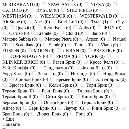
MOORBRAND
(
0
)
NEWCASTLE
(
0
)
NIZZA
(
0
)
OXFORD
(
0
)
RYSUM
(
0
)
SHEFFIELD
(
0
)
WESTHAM
(
0
)
WIESMOOR
(
0
)
WESTERWALD
(
0
)
Air Stone
(
0
)
Anes
(
0
)
Brick Loft
(
0
)
Tytan
(
1
)
City
(
0
)
Quarzit
(
0
)
Retro Brick
(
0
)
Ardis
(
0
)
IRON
(
0
)
Carrizo
(
0
)
Eremite
(
0
)
Cloud
(
0
)
Ilario
(
0
)
Mattone Sabbia
(
0
)
Mattone Pietra
(
0
)
Arteon
(
0
)
Natural
(
0
)
Scandiano
(
0
)
Semir
(
0
)
Taurus
(
0
)
Viano
(
0
)
FUSION
(
0
)
MOON
(
0
)
URBAN
(
0
)
PRESTIGE
(
0
)
KOPENHAGEN
(
0
)
PRIMA
(
0
)
YORK
(
0
)
KLINKER BRICK
(
0
)
Реген Брик
(
0
)
Кросс Фелл
(
0
)
Уайт Клиффс
(
0
)
Сандерлэнд
(
0
)
Фьорд Лэнд
(
0
)
Уорд Хилл
(
0
)
Зендлэнд
(
0
)
Истридж
(
0
)
Норд Ридж
(
0
)
Лондон Брик
(
0
)
Бремен Брик
(
0
)
Алтен Брик
(
0
)
Брюгге Брик
(
0
)
Кёльн Брик
(
0
)
Торн Брик
(
0
)
Терамо Брик
(
0
)
Рейн Брик
(
0
)
Тиволи Брик
(
0
)
Терамо Брик II
(
0
)
Сити Брик
(
0
)
Линц Брик
(
0
)
Бергамо Брик
(
0
)
Остия Брик
(
0
)
Тироль Брик
(
0
)
Айгер
(
0
)
Берн Брик
(
0
)
Лаутер
(
0
)
Ринн Брик
(
0
)
Бран Брик
(
0
)
Дюрен Брик
(
0
)
Forta
(
0
)
+ Еще
Показать