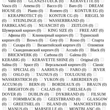
Vario
(
0
)
GLANZSTUECK
(
0
)
KERAVETTE
(
0
)
Vascu
(
0
)
Amena
(
0
)
Bacco
(
0
)
Baro
(
0
)
DREAM
HOUSE
(
0
)
Planto
(
0
)
Romero
(
0
)
KONTUR EG
(
0
)
KERAPROTECT
(
0
)
KONTUR СG
(
0
)
RIEGEL 50
(
0
)
STEINLINGE
(
0
)
WASSERBRAND
(
0
)
FARBKLANG
(
0
)
NUANCIST
(
0
)
ZEITLOS
(
0
)
Шумерский кирпич
(
0
)
KING SIZE
(
0
)
FREE ART
(
0
)
Афины
(
0
)
Клинкерный кирпич
(
0
)
Туринский
кирпич
(
0
)
Brown
(
0
)
Grey
(
0
)
Rosso
(
0
)
Спарта
(
0
)
Сахара
(
0
)
Византийский кирпич
(
0
)
Олимпия
(
0
)
Скандинавский кирпич
(
0
)
Accudo
(
0
)
Black
(
0
)
BRICKWERK
(
0
)
Carbona
(
0
)
Galena
(
0
)
KERABIG
(
0
)
KERAVETTE SHINE
(
0
)
Original
(
0
)
Salina
(
0
)
Space
(
0
)
Версальский кирпич
(
0
)
Classic
(
0
)
SPECIAL
(
0
)
AARHUS
(
0
)
FARO
(
0
)
JEVER
(
0
)
OSLO
(
0
)
TAUNUS
(
0
)
TOULOUSE
(
0
)
WASSERSTRICH
(
0
)
YUKON
(
0
)
ABERDEEN
(
0
)
ACCUM
(
0
)
BERN
(
0
)
BORDEAUX
(
0
)
BRAUN
(
0
)
BRIGHTON
(
0
)
CALAIS
(
0
)
CHELSEA
(
0
)
DOVER
(
0
)
DUBLIN
(
0
)
DYKBRAND
(
0
)
FILSUM
(
0
)
FORMBACK
(
0
)
GEESTBRAND
(
0
)
GLASGOW
(
0
)
GREETSIEL
(
0
)
ISLAND
(
0
)
MANCHESTER
(
0
)
MANUS
(
0
)
MARSEILLE
(
0
)
MONTBLANC
(
0
)