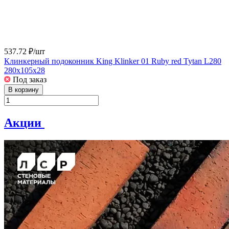
537.72 ₽/
шт
Клинкерный подоконник King Klinker 01 Ruby red Tytan L280
280x105x28
Под заказ
В корзину
Акции