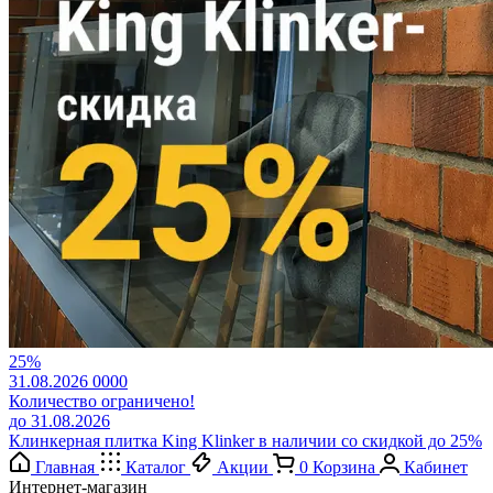
25%
31.08.2026
0
0
0
0
Количество ограничено!
до 31.08.2026
Клинкерная плитка King Klinker в наличии со скидкой до 25%
Главная
Каталог
Акции
0
Корзина
Кабинет
Интернет-магазин