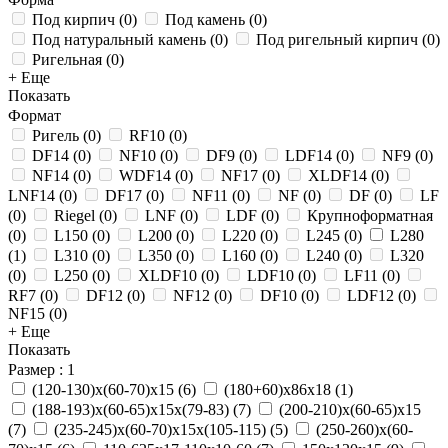
Под кирпич
(
0
)
Под камень
(
0
)
Под натуральный камень
(
0
)
Под ригельный кирпич
(
0
)
Ригельная
(
0
)
+ Еще
Показать
Формат
Ригель
(
0
)
RF10
(
0
)
DF14
(
0
)
NF10
(
0
)
DF9
(
0
)
LDF14
(
0
)
NF9
(
0
)
NF14
(
0
)
WDF14
(
0
)
NF17
(
0
)
XLDF14
(
0
)
LNF14
(
0
)
DF17
(
0
)
NF11
(
0
)
NF
(
0
)
DF
(
0
)
LF
(
0
)
Riegel
(
0
)
LNF
(
0
)
LDF
(
0
)
Крупноформатная
(
0
)
L150
(
0
)
L200
(
0
)
L220
(
0
)
L245
(
0
)
L280
(
1
)
L310
(
0
)
L350
(
0
)
L160
(
0
)
L240
(
0
)
L320
(
0
)
L250
(
0
)
XLDF10
(
0
)
LDF10
(
0
)
LF11
(
0
)
RF7
(
0
)
DF12
(
0
)
NF12
(
0
)
DF10
(
0
)
LDF12
(
0
)
NF15
(
0
)
+ Еще
Показать
Размер
: 1
(120-130)х(60-70)х15
(
6
)
(180+60)х86х18
(
1
)
(188-193)х(60-65)х15х(79-83)
(
7
)
(200-210)х(60-65)х15
(
7
)
(235-245)х(60-70)х15х(105-115)
(
5
)
(250-260)х(60-