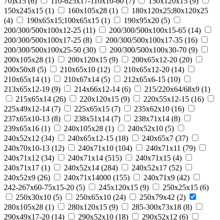
70)х15
(
6
)
110-625x17-110x10-60
(
7
)
150x120x15
(
9
)
150x245x15
(
1
)
160x105x28
(
1
)
180х120х25;80х120х25
(
4
)
190х65х15;100х65х15
(
1
)
190х95х20
(
5
)
200/300/500x100x12-25
(
11
)
200/300/500x100x15-65
(
14
)
200/300/500x100x17-25
(
8
)
200/300/500x100x17-35
(
16
)
200/300/500x100x25-50
(
30
)
200/300/500x100x30-70
(
9
)
200x105x28
(
1
)
200x120x15
(
9
)
200x65x12-20
(
20
)
200х50х8
(
5
)
210x65x10
(
12
)
210x65x12-20
(
14
)
210x65x14
(
1
)
210х67х14
(
5
)
212x65x6-15
(
10
)
213x65x12-19
(
9
)
214x66x12-14
(
6
)
215/220х64/68х9
(
1
)
215х65х14
(
26
)
220x120x15
(
9
)
220x55x12-15
(
16
)
225x49x12-14
(
7
)
225х65х15
(
7
)
235x62x10
(
16
)
237x65x10-13
(
8
)
238х51х14
(
7
)
238х71х14
(
8
)
239х65х16
(
1
)
240x105x28
(
1
)
240x52x10
(
5
)
240x52x12
(
34
)
240x65x12-15
(
18
)
240x65x7
(
37
)
240x70x10-13
(
12
)
240x71x10
(
104
)
240x71x11
(
79
)
240x71x12
(
34
)
240x71x14
(
515
)
240x71x15
(
4
)
240x71x17
(
1
)
240х52х14
(
284
)
240х52х17
(
52
)
240х52х9
(
26
)
240х71х14000
(
155
)
240х71х9
(
42
)
242-267x60-75x15-20
(
5
)
245x120x15
(
9
)
250x25x15
(
6
)
250x30x10
(
5
)
250x65x10
(
24
)
250х79х42
(
2
)
280x105x28
(
1
)
280x120x15
(
9
)
285-300x73x18
(
8
)
290x49x17-20
(
14
)
290x52x10
(
18
)
290x52x12
(
6
)