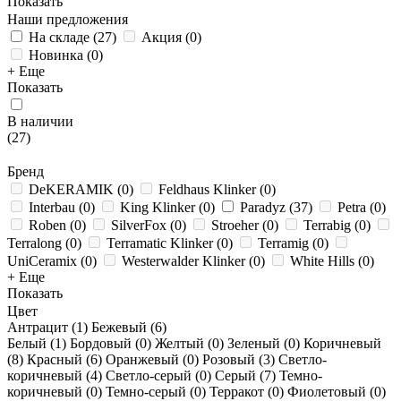
Показать
Наши предложения
На складе
(
27
)
Акция
(
0
)
Новинка
(
0
)
+ Еще
Показать
В наличии
(
27
)
Бренд
DeKERAMIK
(
0
)
Feldhaus Klinker
(
0
)
Interbau
(
0
)
King Klinker
(
0
)
Paradyz
(
37
)
Petra
(
0
)
Roben
(
0
)
SilverFox
(
0
)
Stroeher
(
0
)
Terrabig
(
0
)
Terralong
(
0
)
Terramatic Klinker
(
0
)
Terramig
(
0
)
UniCeramix
(
0
)
Westerwalder Klinker
(
0
)
White Hills
(
0
)
+ Еще
Показать
Цвет
Антрацит (
1
)
Бежевый (
6
)
Белый (
1
)
Бордовый (
0
)
Желтый (
0
)
Зеленый (
0
)
Коричневый
(
8
)
Красный (
6
)
Оранжевый (
0
)
Розовый (
3
)
Светло-
коричневый (
4
)
Светло-серый (
0
)
Серый (
7
)
Темно-
коричневый (
0
)
Темно-серый (
0
)
Терракот (
0
)
Фиолетовый (
0
)