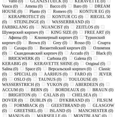
Vario
(
0
)
GLANZSTUECK
(
0
)
KERAVETTE
(
0
)
Vascu
(
0
)
Amena
(
0
)
Bacco
(
0
)
Baro
(
0
)
DREAM
HOUSE
(
0
)
Planto
(
0
)
Romero
(
0
)
KONTUR EG
(
0
)
KERAPROTECT
(
0
)
KONTUR СG
(
0
)
RIEGEL 50
(
0
)
STEINLINGE
(
0
)
WASSERBRAND
(
0
)
FARBKLANG
(
0
)
NUANCIST
(
0
)
ZEITLOS
(
0
)
Шумерский кирпич
(
0
)
KING SIZE
(
0
)
FREE ART
(
0
)
Афины
(
0
)
Клинкерный кирпич
(
0
)
Туринский
кирпич
(
0
)
Brown
(
0
)
Grey
(
0
)
Rosso
(
0
)
Спарта
(
0
)
Сахара
(
0
)
Византийский кирпич
(
0
)
Олимпия
(
0
)
Скандинавский кирпич
(
0
)
Accudo
(
0
)
Black
(
0
)
BRICKWERK
(
0
)
Carbona
(
0
)
Galena
(
0
)
KERABIG
(
0
)
KERAVETTE SHINE
(
0
)
Original
(
0
)
Salina
(
0
)
Space
(
0
)
Версальский кирпич
(
0
)
Classic
(
0
)
SPECIAL
(
0
)
AARHUS
(
0
)
FARO
(
0
)
JEVER
(
0
)
OSLO
(
0
)
TAUNUS
(
0
)
TOULOUSE
(
0
)
WASSERSTRICH
(
0
)
YUKON
(
0
)
ABERDEEN
(
0
)
ACCUM
(
0
)
BERN
(
0
)
BORDEAUX
(
0
)
BRAUN
(
0
)
BRIGHTON
(
0
)
CALAIS
(
0
)
CHELSEA
(
0
)
DOVER
(
0
)
DUBLIN
(
0
)
DYKBRAND
(
0
)
FILSUM
(
0
)
FORMBACK
(
0
)
GEESTBRAND
(
0
)
GLASGOW
(
0
)
GREETSIEL
(
0
)
ISLAND
(
0
)
MANCHESTER
(
0
)
MANUS
(
0
)
MARSEILLE
(
0
)
MONTBLANC
(
0
)