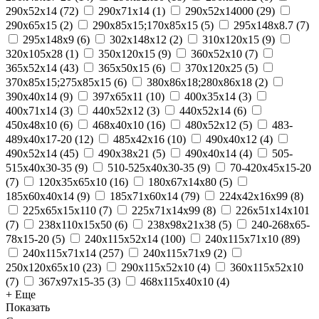
290x52x14
(
72
)
290x71x14
(
1
)
290х52х14000
(
29
)
290х65х15
(
2
)
290х85х15;170х85х15
(
5
)
295х148х8.7
(
7
)
295х148х9
(
6
)
302х148х12
(
2
)
310x120x15
(
9
)
320x105x28
(
1
)
350x120x15
(
9
)
360х52х10
(
7
)
365x52x14
(
43
)
365х50х15
(
6
)
370х120х25
(
5
)
370х85х15;275х85х15
(
6
)
380х86х18;280х86х18
(
2
)
390x40x14
(
9
)
397x65x11
(
10
)
400х35х14
(
3
)
400х71х14
(
3
)
440x52x12
(
3
)
440х52х14
(
6
)
450x48x10
(
6
)
468x40x10
(
16
)
480х52х12
(
5
)
483-
489x40x17-20
(
12
)
485х42х16
(
10
)
490x40x12
(
4
)
490x52x14
(
45
)
490х38х21
(
5
)
490х40х14
(
4
)
505-
515x40x30-35
(
9
)
510-525x40x30-35
(
9
)
70-420x45x15-20
(
7
)
120x35x65x10
(
16
)
180х67х14х80
(
5
)
185x60x40x14
(
9
)
185х71х60х14
(
79
)
224х42х16х99
(
8
)
225х65х15х110
(
7
)
225х71х14х99
(
8
)
226х51х14х101
(
7
)
238х110х15х50
(
6
)
238х98х21х38
(
5
)
240-268x65-
78x15-20
(
5
)
240x115x52x14
(
100
)
240x115x71x10
(
89
)
240x115x71x14
(
257
)
240x115x71x9
(
2
)
250x120x65x10
(
23
)
290x115x52x10
(
4
)
360x115x52x10
(
7
)
367x97x15-35
(
3
)
468x115x40x10
(
4
)
+ Еще
Показать