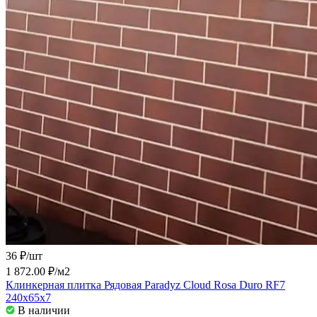
36 ₽/
шт
1 872.00 ₽/
м2
Клинкерная плитка Рядовая Paradyz Cloud Rosa Duro RF7
240x65x7
В наличии