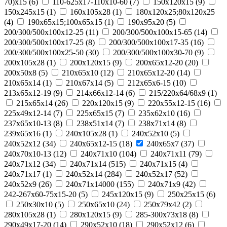
70)х15
(
6
)
110-625x17-110x10-60
(
7
)
150x120x15
(
9
)
150x245x15
(
1
)
160x105x28
(
1
)
180х120х25;80х120х25
(
4
)
190х65х15;100х65х15
(
1
)
190х95х20
(
5
)
200/300/500x100x12-25
(
11
)
200/300/500x100x15-65
(
14
)
200/300/500x100x17-25
(
8
)
200/300/500x100x17-35
(
16
)
200/300/500x100x25-50
(
30
)
200/300/500x100x30-70
(
9
)
200x105x28
(
1
)
200x120x15
(
9
)
200x65x12-20
(
20
)
200х50х8
(
5
)
210x65x10
(
12
)
210x65x12-20
(
14
)
210x65x14
(
1
)
210х67х14
(
5
)
212x65x6-15
(
10
)
213x65x12-19
(
9
)
214x66x12-14
(
6
)
215/220х64/68х9
(
1
)
215х65х14
(
26
)
220x120x15
(
9
)
220x55x12-15
(
16
)
225x49x12-14
(
7
)
225х65х15
(
7
)
235x62x10
(
16
)
237x65x10-13
(
8
)
238х51х14
(
7
)
238х71х14
(
8
)
239х65х16
(
1
)
240x105x28
(
1
)
240x52x10
(
5
)
240x52x12
(
34
)
240x65x12-15
(
18
)
240x65x7
(
37
)
240x70x10-13
(
12
)
240x71x10
(
104
)
240x71x11
(
79
)
240x71x12
(
34
)
240x71x14
(
515
)
240x71x15
(
4
)
240x71x17
(
1
)
240х52х14
(
284
)
240х52х17
(
52
)
240х52х9
(
26
)
240х71х14000
(
155
)
240х71х9
(
42
)
242-267x60-75x15-20
(
5
)
245x120x15
(
9
)
250x25x15
(
6
)
250x30x10
(
5
)
250x65x10
(
24
)
250х79х42
(
2
)
280x105x28
(
1
)
280x120x15
(
9
)
285-300x73x18
(
8
)
290x49x17-20
(
14
)
290x52x10
(
18
)
290x52x12
(
6
)