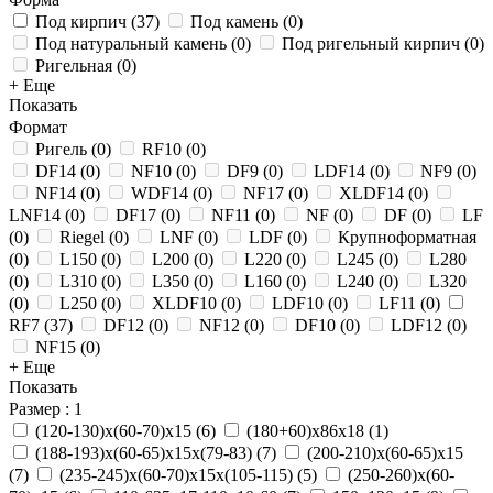
Под кирпич
(
37
)
Под камень
(
0
)
Под натуральный камень
(
0
)
Под ригельный кирпич
(
0
)
Ригельная
(
0
)
+ Еще
Показать
Формат
Ригель
(
0
)
RF10
(
0
)
DF14
(
0
)
NF10
(
0
)
DF9
(
0
)
LDF14
(
0
)
NF9
(
0
)
NF14
(
0
)
WDF14
(
0
)
NF17
(
0
)
XLDF14
(
0
)
LNF14
(
0
)
DF17
(
0
)
NF11
(
0
)
NF
(
0
)
DF
(
0
)
LF
(
0
)
Riegel
(
0
)
LNF
(
0
)
LDF
(
0
)
Крупноформатная
(
0
)
L150
(
0
)
L200
(
0
)
L220
(
0
)
L245
(
0
)
L280
(
0
)
L310
(
0
)
L350
(
0
)
L160
(
0
)
L240
(
0
)
L320
(
0
)
L250
(
0
)
XLDF10
(
0
)
LDF10
(
0
)
LF11
(
0
)
RF7
(
37
)
DF12
(
0
)
NF12
(
0
)
DF10
(
0
)
LDF12
(
0
)
NF15
(
0
)
+ Еще
Показать
Размер
: 1
(120-130)х(60-70)х15
(
6
)
(180+60)х86х18
(
1
)
(188-193)х(60-65)х15х(79-83)
(
7
)
(200-210)х(60-65)х15
(
7
)
(235-245)х(60-70)х15х(105-115)
(
5
)
(250-260)х(60-