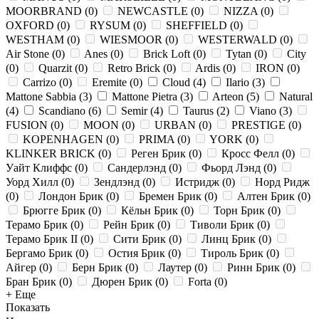
MOORBRAND
(
0
)
NEWCASTLE
(
0
)
NIZZA
(
0
)
OXFORD
(
0
)
RYSUM
(
0
)
SHEFFIELD
(
0
)
WESTHAM
(
0
)
WIESMOOR
(
0
)
WESTERWALD
(
0
)
Air Stone
(
0
)
Anes
(
0
)
Brick Loft
(
0
)
Tytan
(
0
)
City
(
0
)
Quarzit
(
0
)
Retro Brick
(
0
)
Ardis
(
0
)
IRON
(
0
)
Carrizo
(
0
)
Eremite
(
0
)
Cloud
(
4
)
Ilario
(
3
)
Mattone Sabbia
(
3
)
Mattone Pietra
(
3
)
Arteon
(
5
)
Natural
(
4
)
Scandiano
(
6
)
Semir
(
4
)
Taurus
(
2
)
Viano
(
3
)
FUSION
(
0
)
MOON
(
0
)
URBAN
(
0
)
PRESTIGE
(
0
)
KOPENHAGEN
(
0
)
PRIMA
(
0
)
YORK
(
0
)
KLINKER BRICK
(
0
)
Реген Брик
(
0
)
Кросс Фелл
(
0
)
Уайт Клиффс
(
0
)
Сандерлэнд
(
0
)
Фьорд Лэнд
(
0
)
Уорд Хилл
(
0
)
Зендлэнд
(
0
)
Истридж
(
0
)
Норд Ридж
(
0
)
Лондон Брик
(
0
)
Бремен Брик
(
0
)
Алтен Брик
(
0
)
Брюгге Брик
(
0
)
Кёльн Брик
(
0
)
Торн Брик
(
0
)
Терамо Брик
(
0
)
Рейн Брик
(
0
)
Тиволи Брик
(
0
)
Терамо Брик II
(
0
)
Сити Брик
(
0
)
Линц Брик
(
0
)
Бергамо Брик
(
0
)
Остия Брик
(
0
)
Тироль Брик
(
0
)
Айгер
(
0
)
Берн Брик
(
0
)
Лаутер
(
0
)
Ринн Брик
(
0
)
Бран Брик
(
0
)
Дюрен Брик
(
0
)
Forta
(
0
)
+ Еще
Показать