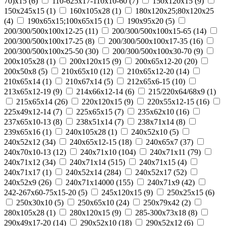
70)х15
(
6
)
110-625x17-110x10-60
(
7
)
150x120x15
(
9
)
150x245x15
(
1
)
160x105x28
(
1
)
180х120х25;80х120х25
(
4
)
190х65х15;100х65х15
(
1
)
190х95х20
(
5
)
200/300/500x100x12-25
(
11
)
200/300/500x100x15-65
(
14
)
200/300/500x100x17-25
(
8
)
200/300/500x100x17-35
(
16
)
200/300/500x100x25-50
(
30
)
200/300/500x100x30-70
(
9
)
200x105x28
(
1
)
200x120x15
(
9
)
200x65x12-20
(
20
)
200х50х8
(
5
)
210x65x10
(
12
)
210x65x12-20
(
14
)
210x65x14
(
1
)
210х67х14
(
5
)
212x65x6-15
(
10
)
213x65x12-19
(
9
)
214x66x12-14
(
6
)
215/220х64/68х9
(
1
)
215х65х14
(
26
)
220x120x15
(
9
)
220x55x12-15
(
16
)
225x49x12-14
(
7
)
225х65х15
(
7
)
235x62x10
(
16
)
237x65x10-13
(
8
)
238х51х14
(
7
)
238х71х14
(
8
)
239х65х16
(
1
)
240x105x28
(
1
)
240x52x10
(
5
)
240x52x12
(
34
)
240x65x12-15
(
18
)
240x65x7
(
37
)
240x70x10-13
(
12
)
240x71x10
(
104
)
240x71x11
(
79
)
240x71x12
(
34
)
240x71x14
(
515
)
240x71x15
(
4
)
240x71x17
(
1
)
240х52х14
(
284
)
240х52х17
(
52
)
240х52х9
(
26
)
240х71х14000
(
155
)
240х71х9
(
42
)
242-267x60-75x15-20
(
5
)
245x120x15
(
9
)
250x25x15
(
6
)
250x30x10
(
5
)
250x65x10
(
24
)
250х79х42
(
2
)
280x105x28
(
1
)
280x120x15
(
9
)
285-300x73x18
(
8
)
290x49x17-20
(
14
)
290x52x10
(
18
)
290x52x12
(
6
)