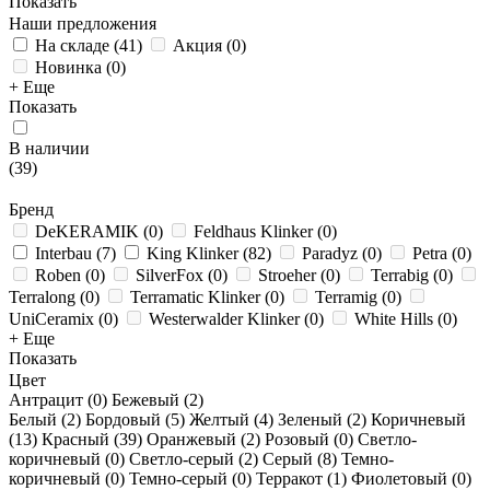
Показать
Наши предложения
На складе
(
41
)
Акция
(
0
)
Новинка
(
0
)
+ Еще
Показать
В наличии
(
39
)
Бренд
DeKERAMIK
(
0
)
Feldhaus Klinker
(
0
)
Interbau
(
7
)
King Klinker
(
82
)
Paradyz
(
0
)
Petra
(
0
)
Roben
(
0
)
SilverFox
(
0
)
Stroeher
(
0
)
Terrabig
(
0
)
Terralong
(
0
)
Terramatic Klinker
(
0
)
Terramig
(
0
)
UniCeramix
(
0
)
Westerwalder Klinker
(
0
)
White Hills
(
0
)
+ Еще
Показать
Цвет
Антрацит (
0
)
Бежевый (
2
)
Белый (
2
)
Бордовый (
5
)
Желтый (
4
)
Зеленый (
2
)
Коричневый
(
13
)
Красный (
39
)
Оранжевый (
2
)
Розовый (
0
)
Светло-
коричневый (
0
)
Светло-серый (
2
)
Серый (
8
)
Темно-
коричневый (
0
)
Темно-серый (
0
)
Терракот (
1
)
Фиолетовый (
0
)