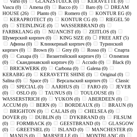
Vario
(
0
)
GLANZSTUECK
(
0
)
KERAVETTE
(
0
)
Vascu
(
0
)
Amena
(
0
)
Bacco
(
0
)
Baro
(
0
)
DREAM
HOUSE
(
26
)
Planto
(
0
)
Romero
(
0
)
KONTUR EG
(
0
)
KERAPROTECT
(
0
)
KONTUR СG
(
0
)
RIEGEL 50
(
0
)
STEINLINGE
(
0
)
WASSERBRAND
(
0
)
FARBKLANG
(
0
)
NUANCIST
(
0
)
ZEITLOS
(
0
)
Шумерский кирпич
(
0
)
KING SIZE
(
0
)
FREE ART
(
5
)
Афины
(
0
)
Клинкерный кирпич
(
0
)
Туринский
кирпич
(
0
)
Brown
(
0
)
Grey
(
0
)
Rosso
(
0
)
Спарта
(
0
)
Сахара
(
0
)
Византийский кирпич
(
0
)
Олимпия
(
0
)
Скандинавский кирпич
(
0
)
Accudo
(
0
)
Black
(
0
)
BRICKWERK
(
0
)
Carbona
(
0
)
Galena
(
0
)
KERABIG
(
0
)
KERAVETTE SHINE
(
0
)
Original
(
0
)
Salina
(
0
)
Space
(
0
)
Версальский кирпич
(
0
)
Classic
(
0
)
SPECIAL
(
0
)
AARHUS
(
0
)
FARO
(
0
)
JEVER
(
0
)
OSLO
(
0
)
TAUNUS
(
0
)
TOULOUSE
(
0
)
WASSERSTRICH
(
0
)
YUKON
(
0
)
ABERDEEN
(
0
)
ACCUM
(
0
)
BERN
(
0
)
BORDEAUX
(
0
)
BRAUN
(
0
)
BRIGHTON
(
0
)
CALAIS
(
0
)
CHELSEA
(
0
)
DOVER
(
0
)
DUBLIN
(
0
)
DYKBRAND
(
0
)
FILSUM
(
0
)
FORMBACK
(
0
)
GEESTBRAND
(
0
)
GLASGOW
(
0
)
GREETSIEL
(
0
)
ISLAND
(
0
)
MANCHESTER
(
0
)
MANUS
(
0
)
MARSEILLE
(
0
)
MONTBLANC
(
0
)