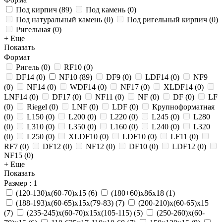
Под кирпич
(
89
)
Под камень
(
0
)
Под натуральный камень
(
0
)
Под ригельный кирпич
(
0
)
Ригельная
(
0
)
+ Еще
Показать
Формат
Ригель
(
0
)
RF10
(
0
)
DF14
(
0
)
NF10
(
89
)
DF9
(
0
)
LDF14
(
0
)
NF9
(
0
)
NF14
(
0
)
WDF14
(
0
)
NF17
(
0
)
XLDF14
(
0
)
LNF14
(
0
)
DF17
(
0
)
NF11
(
0
)
NF
(
0
)
DF
(
0
)
LF
(
0
)
Riegel
(
0
)
LNF
(
0
)
LDF
(
0
)
Крупноформатная
(
0
)
L150
(
0
)
L200
(
0
)
L220
(
0
)
L245
(
0
)
L280
(
0
)
L310
(
0
)
L350
(
0
)
L160
(
0
)
L240
(
0
)
L320
(
0
)
L250
(
0
)
XLDF10
(
0
)
LDF10
(
0
)
LF11
(
0
)
RF7
(
0
)
DF12
(
0
)
NF12
(
0
)
DF10
(
0
)
LDF12
(
0
)
NF15
(
0
)
+ Еще
Показать
Размер
: 1
(120-130)х(60-70)х15
(
6
)
(180+60)х86х18
(
1
)
(188-193)х(60-65)х15х(79-83)
(
7
)
(200-210)х(60-65)х15
(
7
)
(235-245)х(60-70)х15х(105-115)
(
5
)
(250-260)х(60-