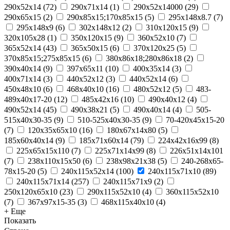
290x52x14
(
72
)
290x71x14
(
1
)
290х52х14000
(
29
)
290х65х15
(
2
)
290х85х15;170х85х15
(
5
)
295х148х8.7
(
7
)
295х148х9
(
6
)
302х148х12
(
2
)
310x120x15
(
9
)
320x105x28
(
1
)
350x120x15
(
9
)
360х52х10
(
7
)
365x52x14
(
43
)
365х50х15
(
6
)
370х120х25
(
5
)
370х85х15;275х85х15
(
6
)
380х86х18;280х86х18
(
2
)
390x40x14
(
9
)
397x65x11
(
10
)
400х35х14
(
3
)
400х71х14
(
3
)
440x52x12
(
3
)
440х52х14
(
6
)
450x48x10
(
6
)
468x40x10
(
16
)
480х52х12
(
5
)
483-
489x40x17-20
(
12
)
485х42х16
(
10
)
490x40x12
(
4
)
490x52x14
(
45
)
490х38х21
(
5
)
490х40х14
(
4
)
505-
515x40x30-35
(
9
)
510-525x40x30-35
(
9
)
70-420x45x15-20
(
7
)
120x35x65x10
(
16
)
180х67х14х80
(
5
)
185x60x40x14
(
9
)
185х71х60х14
(
79
)
224х42х16х99
(
8
)
225х65х15х110
(
7
)
225х71х14х99
(
8
)
226х51х14х101
(
7
)
238х110х15х50
(
6
)
238х98х21х38
(
5
)
240-268x65-
78x15-20
(
5
)
240x115x52x14
(
100
)
240x115x71x10
(
89
)
240x115x71x14
(
257
)
240x115x71x9
(
2
)
250x120x65x10
(
23
)
290x115x52x10
(
4
)
360x115x52x10
(
7
)
367x97x15-35
(
3
)
468x115x40x10
(
4
)
+ Еще
Показать