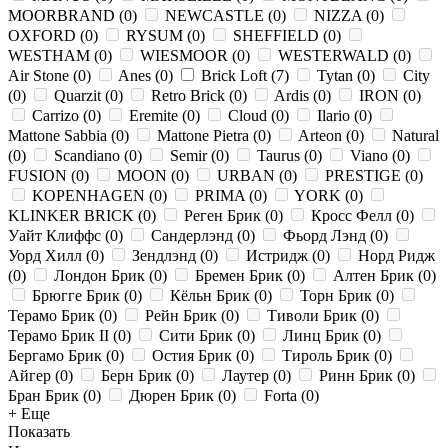
MOORBRAND
(
0
)
NEWCASTLE
(
0
)
NIZZA
(
0
)
OXFORD
(
0
)
RYSUM
(
0
)
SHEFFIELD
(
0
)
WESTHAM
(
0
)
WIESMOOR
(
0
)
WESTERWALD
(
0
)
Air Stone
(
0
)
Anes
(
0
)
Brick Loft
(
7
)
Tytan
(
0
)
City
(
0
)
Quarzit
(
0
)
Retro Brick
(
0
)
Ardis
(
0
)
IRON
(
0
)
Carrizo
(
0
)
Eremite
(
0
)
Cloud
(
0
)
Ilario
(
0
)
Mattone Sabbia
(
0
)
Mattone Pietra
(
0
)
Arteon
(
0
)
Natural
(
0
)
Scandiano
(
0
)
Semir
(
0
)
Taurus
(
0
)
Viano
(
0
)
FUSION
(
0
)
MOON
(
0
)
URBAN
(
0
)
PRESTIGE
(
0
)
KOPENHAGEN
(
0
)
PRIMA
(
0
)
YORK
(
0
)
KLINKER BRICK
(
0
)
Реген Брик
(
0
)
Кросс Фелл
(
0
)
Уайт Клиффс
(
0
)
Сандерлэнд
(
0
)
Фьорд Лэнд
(
0
)
Уорд Хилл
(
0
)
Зендлэнд
(
0
)
Истридж
(
0
)
Норд Ридж
(
0
)
Лондон Брик
(
0
)
Бремен Брик
(
0
)
Алтен Брик
(
0
)
Брюгге Брик
(
0
)
Кёльн Брик
(
0
)
Торн Брик
(
0
)
Терамо Брик
(
0
)
Рейн Брик
(
0
)
Тиволи Брик
(
0
)
Терамо Брик II
(
0
)
Сити Брик
(
0
)
Линц Брик
(
0
)
Бергамо Брик
(
0
)
Остия Брик
(
0
)
Тироль Брик
(
0
)
Айгер
(
0
)
Берн Брик
(
0
)
Лаутер
(
0
)
Ринн Брик
(
0
)
Бран Брик
(
0
)
Дюрен Брик
(
0
)
Forta
(
0
)
+ Еще
Показать