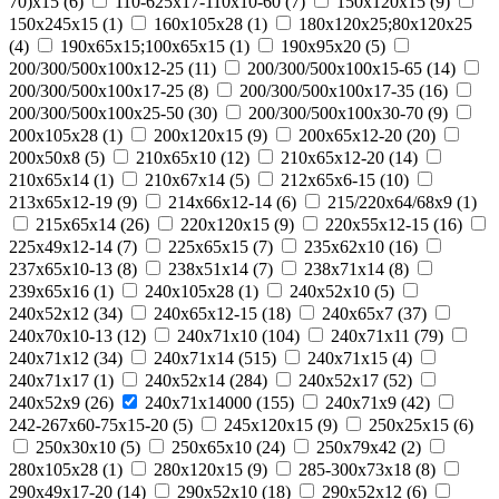
70)х15
(
6
)
110-625x17-110x10-60
(
7
)
150x120x15
(
9
)
150x245x15
(
1
)
160x105x28
(
1
)
180х120х25;80х120х25
(
4
)
190х65х15;100х65х15
(
1
)
190х95х20
(
5
)
200/300/500x100x12-25
(
11
)
200/300/500x100x15-65
(
14
)
200/300/500x100x17-25
(
8
)
200/300/500x100x17-35
(
16
)
200/300/500x100x25-50
(
30
)
200/300/500x100x30-70
(
9
)
200x105x28
(
1
)
200x120x15
(
9
)
200x65x12-20
(
20
)
200х50х8
(
5
)
210x65x10
(
12
)
210x65x12-20
(
14
)
210x65x14
(
1
)
210х67х14
(
5
)
212x65x6-15
(
10
)
213x65x12-19
(
9
)
214x66x12-14
(
6
)
215/220х64/68х9
(
1
)
215х65х14
(
26
)
220x120x15
(
9
)
220x55x12-15
(
16
)
225x49x12-14
(
7
)
225х65х15
(
7
)
235x62x10
(
16
)
237x65x10-13
(
8
)
238х51х14
(
7
)
238х71х14
(
8
)
239х65х16
(
1
)
240x105x28
(
1
)
240x52x10
(
5
)
240x52x12
(
34
)
240x65x12-15
(
18
)
240x65x7
(
37
)
240x70x10-13
(
12
)
240x71x10
(
104
)
240x71x11
(
79
)
240x71x12
(
34
)
240x71x14
(
515
)
240x71x15
(
4
)
240x71x17
(
1
)
240х52х14
(
284
)
240х52х17
(
52
)
240х52х9
(
26
)
240х71х14000
(
155
)
240х71х9
(
42
)
242-267x60-75x15-20
(
5
)
245x120x15
(
9
)
250x25x15
(
6
)
250x30x10
(
5
)
250x65x10
(
24
)
250х79х42
(
2
)
280x105x28
(
1
)
280x120x15
(
9
)
285-300x73x18
(
8
)
290x49x17-20
(
14
)
290x52x10
(
18
)
290x52x12
(
6
)