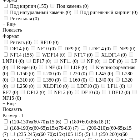
Под кирпич
(
155
)
Под камень
(
0
)
Под натуральный камень
(
0
)
Под ригельный кирпич
(
0
)
Ригельная
(
0
)
+ Еще
Показать
Формат
Ригель
(
0
)
RF10
(
0
)
DF14
(
0
)
NF10
(
0
)
DF9
(
0
)
LDF14
(
0
)
NF9
(
0
)
NF14
(
155
)
WDF14
(
0
)
NF17
(
0
)
XLDF14
(
0
)
LNF14
(
0
)
DF17
(
0
)
NF11
(
0
)
NF
(
0
)
DF
(
0
)
LF
(
0
)
Riegel
(
0
)
LNF
(
0
)
LDF
(
0
)
Крупноформатная
(
0
)
L150
(
0
)
L200
(
0
)
L220
(
0
)
L245
(
0
)
L280
(
0
)
L310
(
0
)
L350
(
0
)
L160
(
0
)
L240
(
0
)
L320
(
0
)
L250
(
0
)
XLDF10
(
0
)
LDF10
(
0
)
LF11
(
0
)
RF7
(
0
)
DF12
(
0
)
NF12
(
0
)
DF10
(
0
)
LDF12
(
0
)
NF15
(
0
)
+ Еще
Показать
Размер
: 1
(120-130)х(60-70)х15
(
6
)
(180+60)х86х18
(
1
)
(188-193)х(60-65)х15х(79-83)
(
7
)
(200-210)х(60-65)х15
(
7
)
(235-245)х(60-70)х15х(105-115)
(
5
)
(250-260)х(60-