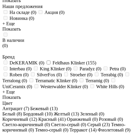
Показать
Наши предложения
На складе
(
0
)
Акция
(
0
)
Новинка
(
0
)
+ Еще
Показать
В наличии
(
0
)
Бренд
DeKERAMIK
(
0
)
Feldhaus Klinker
(
155
)
Interbau
(
0
)
King Klinker
(
0
)
Paradyz
(
0
)
Petra
(
0
)
Roben
(
0
)
SilverFox
(
0
)
Stroeher
(
0
)
Terrabig
(
0
)
Terralong
(
0
)
Terramatic Klinker
(
0
)
Terramig
(
0
)
UniCeramix
(
0
)
Westerwalder Klinker
(
0
)
White Hills
(
0
)
+ Еще
Показать
Цвет
Антрацит (
7
)
Бежевый (
13
)
Белый (
8
)
Бордовый (
10
)
Желтый (
13
)
Зеленый (
0
)
Коричневый (
12
)
Красный (
41
)
Оранжевый (
0
)
Розовый (
0
)
Светло-коричневый (
0
)
Светло-серый (
0
)
Серый (
23
)
Темно-
коричневый (
0
)
Темно-серый (
0
)
Терракот (
14
)
Фиолетовый (
9
)