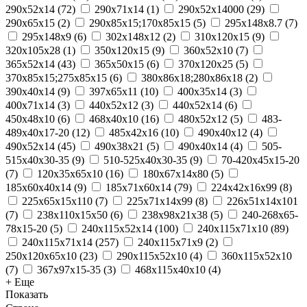
290x52x14
(
72
)
290x71x14
(
1
)
290х52х14000
(
29
)
290х65х15
(
2
)
290х85х15;170х85х15
(
5
)
295х148х8.7
(
7
)
295х148х9
(
6
)
302х148х12
(
2
)
310x120x15
(
9
)
320x105x28
(
1
)
350x120x15
(
9
)
360х52х10
(
7
)
365x52x14
(
43
)
365х50х15
(
6
)
370х120х25
(
5
)
370х85х15;275х85х15
(
6
)
380х86х18;280х86х18
(
2
)
390x40x14
(
9
)
397x65x11
(
10
)
400х35х14
(
3
)
400х71х14
(
3
)
440x52x12
(
3
)
440х52х14
(
6
)
450x48x10
(
6
)
468x40x10
(
16
)
480х52х12
(
5
)
483-
489x40x17-20
(
12
)
485х42х16
(
10
)
490x40x12
(
4
)
490x52x14
(
45
)
490х38х21
(
5
)
490х40х14
(
4
)
505-
515x40x30-35
(
9
)
510-525x40x30-35
(
9
)
70-420x45x15-20
(
7
)
120x35x65x10
(
16
)
180х67х14х80
(
5
)
185x60x40x14
(
9
)
185х71х60х14
(
79
)
224х42х16х99
(
8
)
225х65х15х110
(
7
)
225х71х14х99
(
8
)
226х51х14х101
(
7
)
238х110х15х50
(
6
)
238х98х21х38
(
5
)
240-268x65-
78x15-20
(
5
)
240x115x52x14
(
100
)
240x115x71x10
(
89
)
240x115x71x14
(
257
)
240x115x71x9
(
2
)
250x120x65x10
(
23
)
290x115x52x10
(
4
)
360x115x52x10
(
7
)
367x97x15-35
(
3
)
468x115x40x10
(
4
)
+ Еще
Показать