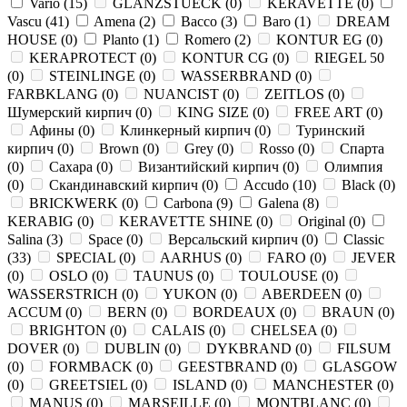
Vario
(
15
)
GLANZSTUECK
(
0
)
KERAVETTE
(
0
)
Vascu
(
41
)
Amena
(
2
)
Bacco
(
3
)
Baro
(
1
)
DREAM
HOUSE
(
0
)
Planto
(
1
)
Romero
(
2
)
KONTUR EG
(
0
)
KERAPROTECT
(
0
)
KONTUR СG
(
0
)
RIEGEL 50
(
0
)
STEINLINGE
(
0
)
WASSERBRAND
(
0
)
FARBKLANG
(
0
)
NUANCIST
(
0
)
ZEITLOS
(
0
)
Шумерский кирпич
(
0
)
KING SIZE
(
0
)
FREE ART
(
0
)
Афины
(
0
)
Клинкерный кирпич
(
0
)
Туринский
кирпич
(
0
)
Brown
(
0
)
Grey
(
0
)
Rosso
(
0
)
Спарта
(
0
)
Сахара
(
0
)
Византийский кирпич
(
0
)
Олимпия
(
0
)
Скандинавский кирпич
(
0
)
Accudo
(
10
)
Black
(
0
)
BRICKWERK
(
0
)
Carbona
(
9
)
Galena
(
8
)
KERABIG
(
0
)
KERAVETTE SHINE
(
0
)
Original
(
0
)
Salina
(
3
)
Space
(
0
)
Версальский кирпич
(
0
)
Classic
(
33
)
SPECIAL
(
0
)
AARHUS
(
0
)
FARO
(
0
)
JEVER
(
0
)
OSLO
(
0
)
TAUNUS
(
0
)
TOULOUSE
(
0
)
WASSERSTRICH
(
0
)
YUKON
(
0
)
ABERDEEN
(
0
)
ACCUM
(
0
)
BERN
(
0
)
BORDEAUX
(
0
)
BRAUN
(
0
)
BRIGHTON
(
0
)
CALAIS
(
0
)
CHELSEA
(
0
)
DOVER
(
0
)
DUBLIN
(
0
)
DYKBRAND
(
0
)
FILSUM
(
0
)
FORMBACK
(
0
)
GEESTBRAND
(
0
)
GLASGOW
(
0
)
GREETSIEL
(
0
)
ISLAND
(
0
)
MANCHESTER
(
0
)
MANUS
(
0
)
MARSEILLE
(
0
)
MONTBLANC
(
0
)