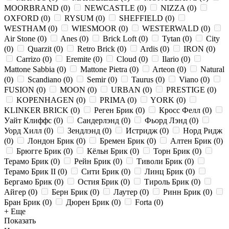
MOORBRAND
(
0
)
NEWCASTLE
(
0
)
NIZZA
(
0
)
OXFORD
(
0
)
RYSUM
(
0
)
SHEFFIELD
(
0
)
WESTHAM
(
0
)
WIESMOOR
(
0
)
WESTERWALD
(
0
)
Air Stone
(
0
)
Anes
(
0
)
Brick Loft
(
0
)
Tytan
(
0
)
City
(
0
)
Quarzit
(
0
)
Retro Brick
(
0
)
Ardis
(
0
)
IRON
(
0
)
Carrizo
(
0
)
Eremite
(
0
)
Cloud
(
0
)
Ilario
(
0
)
Mattone Sabbia
(
0
)
Mattone Pietra
(
0
)
Arteon
(
0
)
Natural
(
0
)
Scandiano
(
0
)
Semir
(
0
)
Taurus
(
0
)
Viano
(
0
)
FUSION
(
0
)
MOON
(
0
)
URBAN
(
0
)
PRESTIGE
(
0
)
KOPENHAGEN
(
0
)
PRIMA
(
0
)
YORK
(
0
)
KLINKER BRICK
(
0
)
Реген Брик
(
0
)
Кросс Фелл
(
0
)
Уайт Клиффс
(
0
)
Сандерлэнд
(
0
)
Фьорд Лэнд
(
0
)
Уорд Хилл
(
0
)
Зендлэнд
(
0
)
Истридж
(
0
)
Норд Ридж
(
0
)
Лондон Брик
(
0
)
Бремен Брик
(
0
)
Алтен Брик
(
0
)
Брюгге Брик
(
0
)
Кёльн Брик
(
0
)
Торн Брик
(
0
)
Терамо Брик
(
0
)
Рейн Брик
(
0
)
Тиволи Брик
(
0
)
Терамо Брик II
(
0
)
Сити Брик
(
0
)
Линц Брик
(
0
)
Бергамо Брик
(
0
)
Остия Брик
(
0
)
Тироль Брик
(
0
)
Айгер
(
0
)
Берн Брик
(
0
)
Лаутер
(
0
)
Ринн Брик
(
0
)
Бран Брик
(
0
)
Дюрен Брик
(
0
)
Forta
(
0
)
+ Еще
Показать