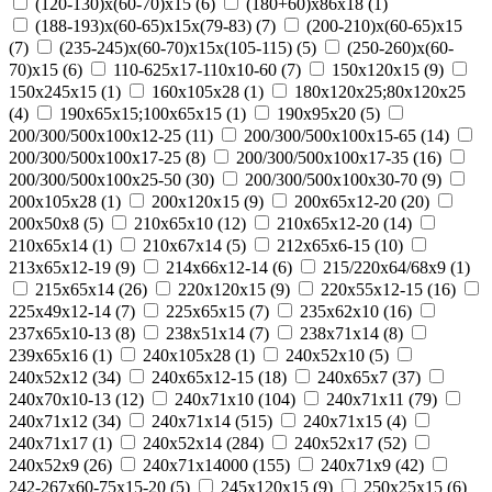
(120-130)х(60-70)х15
(
6
)
(180+60)х86х18
(
1
)
(188-193)х(60-65)х15х(79-83)
(
7
)
(200-210)х(60-65)х15
(
7
)
(235-245)х(60-70)х15х(105-115)
(
5
)
(250-260)х(60-
70)х15
(
6
)
110-625x17-110x10-60
(
7
)
150x120x15
(
9
)
150x245x15
(
1
)
160x105x28
(
1
)
180х120х25;80х120х25
(
4
)
190х65х15;100х65х15
(
1
)
190х95х20
(
5
)
200/300/500x100x12-25
(
11
)
200/300/500x100x15-65
(
14
)
200/300/500x100x17-25
(
8
)
200/300/500x100x17-35
(
16
)
200/300/500x100x25-50
(
30
)
200/300/500x100x30-70
(
9
)
200x105x28
(
1
)
200x120x15
(
9
)
200x65x12-20
(
20
)
200х50х8
(
5
)
210x65x10
(
12
)
210x65x12-20
(
14
)
210x65x14
(
1
)
210х67х14
(
5
)
212x65x6-15
(
10
)
213x65x12-19
(
9
)
214x66x12-14
(
6
)
215/220х64/68х9
(
1
)
215х65х14
(
26
)
220x120x15
(
9
)
220x55x12-15
(
16
)
225x49x12-14
(
7
)
225х65х15
(
7
)
235x62x10
(
16
)
237x65x10-13
(
8
)
238х51х14
(
7
)
238х71х14
(
8
)
239х65х16
(
1
)
240x105x28
(
1
)
240x52x10
(
5
)
240x52x12
(
34
)
240x65x12-15
(
18
)
240x65x7
(
37
)
240x70x10-13
(
12
)
240x71x10
(
104
)
240x71x11
(
79
)
240x71x12
(
34
)
240x71x14
(
515
)
240x71x15
(
4
)
240x71x17
(
1
)
240х52х14
(
284
)
240х52х17
(
52
)
240х52х9
(
26
)
240х71х14000
(
155
)
240х71х9
(
42
)
242-267x60-75x15-20
(
5
)
245x120x15
(
9
)
250x25x15
(
6
)