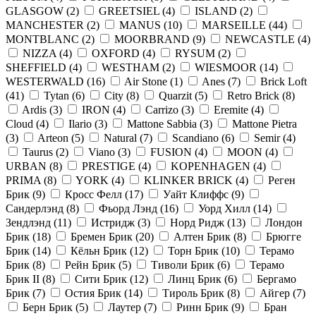
GLASGOW
(
2
)
GREETSIEL
(
4
)
ISLAND
(
2
)
MANCHESTER
(
2
)
MANUS
(
10
)
MARSEILLE
(
44
)
MONTBLANC
(
2
)
MOORBRAND
(
9
)
NEWCASTLE
(
4
)
NIZZA
(
4
)
OXFORD
(
4
)
RYSUM
(
2
)
SHEFFIELD
(
4
)
WESTHAM
(
2
)
WIESMOOR
(
14
)
WESTERWALD
(
16
)
Air Stone
(
1
)
Anes
(
7
)
Brick Loft
(
41
)
Tytan
(
6
)
City
(
8
)
Quarzit
(
5
)
Retro Brick
(
8
)
Ardis
(
3
)
IRON
(
4
)
Carrizo
(
3
)
Eremite
(
4
)
Cloud
(
4
)
Ilario
(
3
)
Mattone Sabbia
(
3
)
Mattone Pietra
(
3
)
Arteon
(
5
)
Natural
(
7
)
Scandiano
(
6
)
Semir
(
4
)
Taurus
(
2
)
Viano
(
3
)
FUSION
(
4
)
MOON
(
4
)
URBAN
(
8
)
PRESTIGE
(
4
)
KOPENHAGEN
(
4
)
PRIMA
(
8
)
YORK
(
4
)
KLINKER BRICK
(
4
)
Реген
Брик
(
9
)
Кросс Фелл
(
17
)
Уайт Клиффс
(
9
)
Сандерлэнд
(
8
)
Фьорд Лэнд
(
16
)
Уорд Хилл
(
14
)
Зендлэнд
(
11
)
Истридж
(
3
)
Норд Ридж
(
13
)
Лондон
Брик
(
18
)
Бремен Брик
(
20
)
Алтен Брик
(
8
)
Брюгге
Брик
(
14
)
Кёльн Брик
(
12
)
Торн Брик
(
10
)
Терамо
Брик
(
8
)
Рейн Брик
(
5
)
Тиволи Брик
(
6
)
Терамо
Брик II
(
8
)
Сити Брик
(
12
)
Линц Брик
(
6
)
Бергамо
Брик
(
7
)
Остия Брик
(
14
)
Тироль Брик
(
8
)
Айгер
(
7
)
Берн Брик
(
5
)
Лаутер
(
7
)
Ринн Брик
(
9
)
Бран