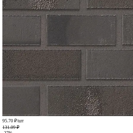
95.70 ₽/
шт
131.09 ₽
-27%