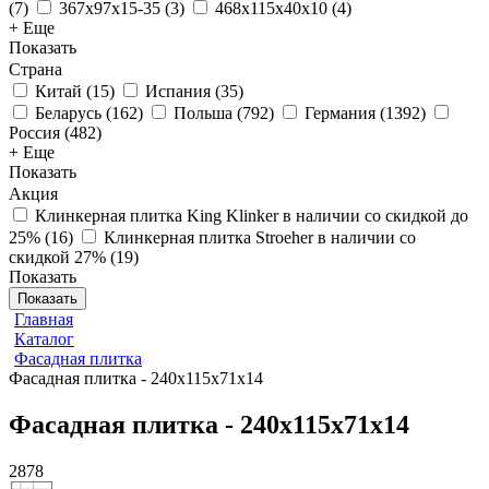
(
7
)
367x97x15-35
(
3
)
468x115x40x10
(
4
)
+ Еще
Показать
Страна
Китай
(
15
)
Испания
(
35
)
Беларусь
(
162
)
Польша
(
792
)
Германия
(
1392
)
Россия
(
482
)
+ Еще
Показать
Акция
Клинкерная плитка King Klinker в наличии со скидкой до
25%
(
16
)
Клинкерная плитка Stroeher в наличии со
скидкой 27%
(
19
)
Показать
Показать
Главная
Каталог
Фасадная плитка
Фасадная плитка - 240х115х71х14
Фасадная плитка - 240х115х71х14
2878