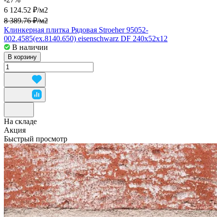
6 124.52 ₽/
м2
8 389.76 ₽/
м2
Клинкерная плитка Рядовая Stroeher 95052-
002.4585(ex.8140.650) eisenschwarz DF 240x52x12
В наличии
В корзину
На складе
Акция
Быстрый просмотр