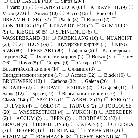
OLD CASTLE
(
433
)
Sintra
(
204
)
Vario
(
81
)
GLANZSTUECK
(
6
)
KERAVETTE
(
9
)
Vascu
(
272
)
Amena
(
10
)
Bacco
(
16
)
Baro
(
4
)
DREAM HOUSE
(
132
)
Planto
(
8
)
Romero
(
2
)
KONTUR EG
(
17
)
KERAPROTECT
(
1
)
KONTUR СG
(
9
)
RIEGEL 50
(
5
)
STEINLINGE
(
6
)
WASSERBRAND
(
31
)
FARBKLANG
(
10
)
NUANCIST
(
23
)
ZEITLOS
(
29
)
Шумерский кирпич
(
3
)
KING
SIZE
(
80
)
FREE ART
(
29
)
Афины
(
5
)
Клинкерный
кирпич
(
84
)
Туринский кирпич
(
5
)
Brown
(
31
)
Grey
(
36
)
Rosso
(
8
)
Спарта
(
9
)
Сахара
(
11
)
Византийский кирпич
(
14
)
Олимпия
(
3
)
Скандинавский кирпич
(
17
)
Accudo
(
32
)
Black
(
10
)
BRICKWERK
(
13
)
Carbona
(
32
)
Galena
(
26
)
KERABIG
(
2
)
KERAVETTE SHINE
(
2
)
Original
(
41
)
Salina
(
12
)
Space
(
19
)
Версальский кирпич
(
10
)
Classic
(
146
)
SPECIAL
(
1
)
AARHUS
(
15
)
FARO
(
11
)
JEVER
(
4
)
OSLO
(
7
)
TAUNUS
(
2
)
TOULOUSE
(
20
)
WASSERSTRICH
(
4
)
YUKON
(
1
)
ABERDEEN
(
2
)
ACCUM
(
2
)
BERN
(
2
)
BORDEAUX
(
52
)
BRAUN
(
4
)
BRIGHTON
(
4
)
CALAIS
(
8
)
CHELSEA
(
3
)
DOVER
(
1
)
DUBLIN
(
4
)
DYKBRAND
(
2
)
FILSUM
(
4
)
FORMBACK
(
8
)
GEESTBRAND
(
4
)