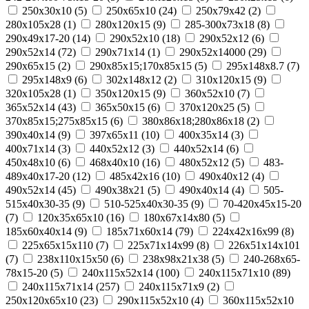
250x30x10
(
5
)
250x65x10
(
24
)
250х79х42
(
2
)
280x105x28
(
1
)
280x120x15
(
9
)
285-300x73x18
(
8
)
290x49x17-20
(
14
)
290x52x10
(
18
)
290x52x12
(
6
)
290x52x14
(
72
)
290x71x14
(
1
)
290х52х14000
(
29
)
290х65х15
(
2
)
290х85х15;170х85х15
(
5
)
295х148х8.7
(
7
)
295х148х9
(
6
)
302х148х12
(
2
)
310x120x15
(
9
)
320x105x28
(
1
)
350x120x15
(
9
)
360х52х10
(
7
)
365x52x14
(
43
)
365х50х15
(
6
)
370х120х25
(
5
)
370х85х15;275х85х15
(
6
)
380х86х18;280х86х18
(
2
)
390x40x14
(
9
)
397x65x11
(
10
)
400х35х14
(
3
)
400х71х14
(
3
)
440x52x12
(
3
)
440х52х14
(
6
)
450x48x10
(
6
)
468x40x10
(
16
)
480х52х12
(
5
)
483-
489x40x17-20
(
12
)
485х42х16
(
10
)
490x40x12
(
4
)
490x52x14
(
45
)
490х38х21
(
5
)
490х40х14
(
4
)
505-
515x40x30-35
(
9
)
510-525x40x30-35
(
9
)
70-420x45x15-20
(
7
)
120x35x65x10
(
16
)
180х67х14х80
(
5
)
185x60x40x14
(
9
)
185х71х60х14
(
79
)
224х42х16х99
(
8
)
225х65х15х110
(
7
)
225х71х14х99
(
8
)
226х51х14х101
(
7
)
238х110х15х50
(
6
)
238х98х21х38
(
5
)
240-268x65-
78x15-20
(
5
)
240x115x52x14
(
100
)
240x115x71x10
(
89
)
240x115x71x14
(
257
)
240x115x71x9
(
2
)
250x120x65x10
(
23
)
290x115x52x10
(
4
)
360x115x52x10