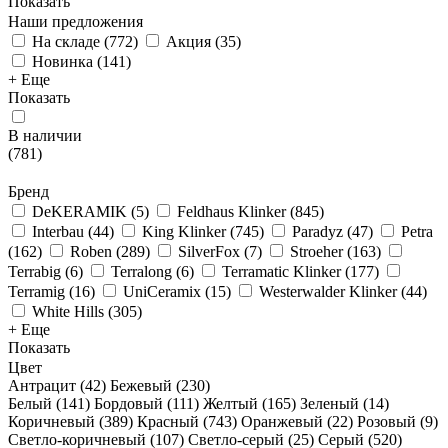
Показать
Наши предложения
На складе
(
772
)
Акция
(
35
)
Новинка
(
141
)
+ Еще
Показать
В наличии
(
781
)
Бренд
DeKERAMIK
(
5
)
Feldhaus Klinker
(
845
)
Interbau
(
44
)
King Klinker
(
745
)
Paradyz
(
47
)
Petra
(
162
)
Roben
(
289
)
SilverFox
(
7
)
Stroeher
(
163
)
Terrabig
(
6
)
Terralong
(
6
)
Terramatic Klinker
(
177
)
Terramig
(
16
)
UniCeramix
(
15
)
Westerwalder Klinker
(
44
)
White Hills
(
305
)
+ Еще
Показать
Цвет
Антрацит (
42
)
Бежевый (
230
)
Белый (
141
)
Бордовый (
111
)
Желтый (
165
)
Зеленый (
14
)
Коричневый (
389
)
Красный (
743
)
Оранжевый (
22
)
Розовый (
9
)
Светло-коричневый (
107
)
Светло-серый (
25
)
Серый (
520
)