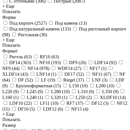
С оттенками
(
306
)
Пестрый
(
2087
)
+ Еще
Показать
Форма
Под кирпич
(
2527
)
Под камень
(
13
)
Под натуральный камень
(
133
)
Под ригельный кирпич
(
98
)
Ригельная
(
36
)
+ Еще
Показать
Формат
Ригель
(
63
)
RF10
(
63
)
DF14
(
363
)
NF10
(
193
)
DF9
(
26
)
LDF14
(
92
)
NF9
(
44
)
NF14
(
978
)
WDF14
(
27
)
NF17
(
1
)
XLDF14
(
43
)
LNF14
(
1
)
DF17
(
52
)
NF11
(
67
)
NF
(
64
)
DF
(
52
)
LF
(
19
)
Riegel
(
37
)
LNF
(
3
)
LDF
(
9
)
Крупноформатная
(
15
)
L150
(
10
)
L200
(
10
)
L220
(
9
)
L245
(
9
)
L280
(
10
)
L310
(
9
)
L350
(
9
)
L160
(
1
)
L240
(
1
)
L320
(
1
)
L250
(
2
)
XLDF10
(
14
)
LDF10
(
22
)
LF11
(
10
)
RF7
(
37
)
DF12
(
3
)
NF12
(
11
)
DF10
(
5
)
LDF12
(
6
)
NF15
(
4
)
+ Еще
Показать
Размер