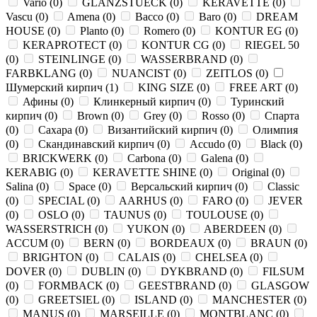
Vario
(
0
)
GLANZSTUECK
(
0
)
KERAVETTE
(
0
)
Vascu
(
0
)
Amena
(
0
)
Bacco
(
0
)
Baro
(
0
)
DREAM
HOUSE
(
0
)
Planto
(
0
)
Romero
(
0
)
KONTUR EG
(
0
)
KERAPROTECT
(
0
)
KONTUR СG
(
0
)
RIEGEL 50
(
0
)
STEINLINGE
(
0
)
WASSERBRAND
(
0
)
FARBKLANG
(
0
)
NUANCIST
(
0
)
ZEITLOS
(
0
)
Шумерский кирпич
(
1
)
KING SIZE
(
0
)
FREE ART
(
0
)
Афины
(
0
)
Клинкерный кирпич
(
0
)
Туринский
кирпич
(
0
)
Brown
(
0
)
Grey
(
0
)
Rosso
(
0
)
Спарта
(
0
)
Сахара
(
0
)
Византийский кирпич
(
0
)
Олимпия
(
0
)
Скандинавский кирпич
(
0
)
Accudo
(
0
)
Black
(
0
)
BRICKWERK
(
0
)
Carbona
(
0
)
Galena
(
0
)
KERABIG
(
0
)
KERAVETTE SHINE
(
0
)
Original
(
0
)
Salina
(
0
)
Space
(
0
)
Версальский кирпич
(
0
)
Classic
(
0
)
SPECIAL
(
0
)
AARHUS
(
0
)
FARO
(
0
)
JEVER
(
0
)
OSLO
(
0
)
TAUNUS
(
0
)
TOULOUSE
(
0
)
WASSERSTRICH
(
0
)
YUKON
(
0
)
ABERDEEN
(
0
)
ACCUM
(
0
)
BERN
(
0
)
BORDEAUX
(
0
)
BRAUN
(
0
)
BRIGHTON
(
0
)
CALAIS
(
0
)
CHELSEA
(
0
)
DOVER
(
0
)
DUBLIN
(
0
)
DYKBRAND
(
0
)
FILSUM
(
0
)
FORMBACK
(
0
)
GEESTBRAND
(
0
)
GLASGOW
(
0
)
GREETSIEL
(
0
)
ISLAND
(
0
)
MANCHESTER
(
0
)
MANUS
(
0
)
MARSEILLE
(
0
)
MONTBLANC
(
0
)