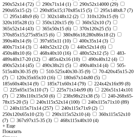
290x52x14
(
72
)
290x71x14
(
1
)
290х52х14000
(
29
)
290х65х15
(
2
)
290х85х15;170х85х15
(
5
)
295х148х8.7
(
7
)
295х148х9
(
6
)
302х148х12
(
2
)
310x120x15
(
9
)
320x105x28
(
1
)
350x120x15
(
9
)
360х52х10
(
7
)
365x52x14
(
43
)
365х50х15
(
6
)
370х120х25
(
5
)
370х85х15;275х85х15
(
6
)
380х86х18;280х86х18
(
2
)
390x40x14
(
9
)
397x65x11
(
10
)
400х35х14
(
3
)
400х71х14
(
3
)
440x52x12
(
3
)
440х52х14
(
6
)
450x48x10
(
6
)
468x40x10
(
16
)
480х52х12
(
5
)
483-
489x40x17-20
(
12
)
485х42х16
(
10
)
490x40x12
(
4
)
490x52x14
(
45
)
490х38х21
(
5
)
490х40х14
(
4
)
505-
515x40x30-35
(
9
)
510-525x40x30-35
(
9
)
70-420x45x15-20
(
7
)
120x35x65x10
(
16
)
180х67х14х80
(
5
)
185x60x40x14
(
9
)
185х71х60х14
(
79
)
224х42х16х99
(
8
)
225х65х15х110
(
7
)
225х71х14х99
(
8
)
226х51х14х101
(
7
)
238х110х15х50
(
6
)
238х98х21х38
(
5
)
240-268x65-
78x15-20
(
5
)
240x115x52x14
(
100
)
240x115x71x10
(
89
)
240x115x71x14
(
257
)
240x115x71x9
(
2
)
250x120x65x10
(
23
)
290x115x52x10
(
4
)
360x115x52x10
(
7
)
367x97x15-35
(
3
)
468x115x40x10
(
4
)
+ Еще
Показать