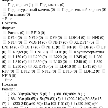
Под кирпич
(
1
)
Под камень
(
0
)
Под натуральный камень
(
0
)
Под ригельный кирпич
(
0
)
Ригельная
(
0
)
+ Еще
Показать
Формат
Ригель
(
0
)
RF10
(
0
)
DF14
(
0
)
NF10
(
0
)
DF9
(
0
)
LDF14
(
0
)
NF9
(
0
)
NF14
(
0
)
WDF14
(
0
)
NF17
(
0
)
XLDF14
(
0
)
LNF14
(
0
)
DF17
(
0
)
NF11
(
0
)
NF
(
0
)
DF
(
0
)
LF
(
0
)
Riegel
(
0
)
LNF
(
0
)
LDF
(
0
)
Крупноформатная
(
0
)
L150
(
0
)
L200
(
0
)
L220
(
0
)
L245
(
0
)
L280
(
0
)
L310
(
0
)
L350
(
0
)
L160
(
0
)
L240
(
0
)
L320
(
0
)
L250
(
0
)
XLDF10
(
0
)
LDF10
(
0
)
LF11
(
0
)
RF7
(
0
)
DF12
(
0
)
NF12
(
0
)
DF10
(
0
)
LDF12
(
0
)
NF15
(
0
)
+ Еще
Показать
Размер
: 1
(120-130)х(60-70)х15
(
6
)
(180+60)х86х18
(
1
)
(188-193)х(60-65)х15х(79-83)
(
7
)
(200-210)х(60-65)х15
(
7
)
(235-245)х(60-70)х15х(105-115)
(
5
)
(250-260)х(60-