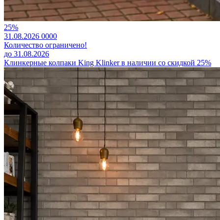
25%
31.08.2026
0
0
0
0
Количество ограничено!
до 31.08.2026
Клинкерные колпаки King Klinker в наличии со скидкой 25%