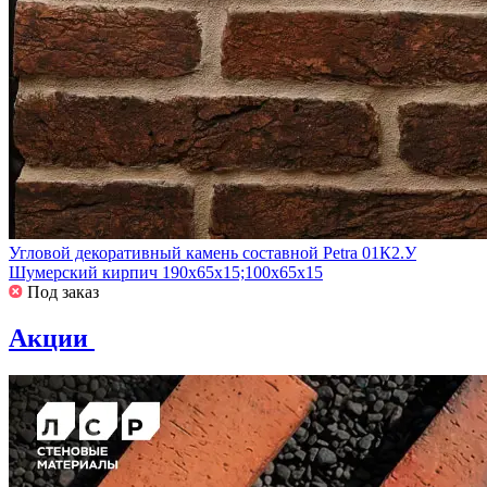
Угловой декоративный камень составной Petra 01К2.У
Шумерский кирпич 190х65х15;100х65х15
Под заказ
Акции