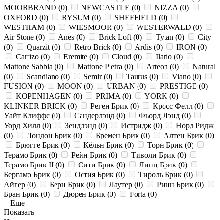
MOORBRAND
(
0
)
NEWCASTLE
(
0
)
NIZZA
(
0
)
OXFORD
(
0
)
RYSUM
(
0
)
SHEFFIELD
(
0
)
WESTHAM
(
0
)
WIESMOOR
(
0
)
WESTERWALD
(
0
)
Air Stone
(
0
)
Anes
(
0
)
Brick Loft
(
0
)
Tytan
(
0
)
City
(
0
)
Quarzit
(
0
)
Retro Brick
(
0
)
Ardis
(
0
)
IRON
(
0
)
Carrizo
(
0
)
Eremite
(
0
)
Cloud
(
0
)
Ilario
(
0
)
Mattone Sabbia
(
0
)
Mattone Pietra
(
0
)
Arteon
(
0
)
Natural
(
0
)
Scandiano
(
0
)
Semir
(
0
)
Taurus
(
0
)
Viano
(
0
)
FUSION
(
0
)
MOON
(
0
)
URBAN
(
0
)
PRESTIGE
(
0
)
KOPENHAGEN
(
0
)
PRIMA
(
0
)
YORK
(
0
)
KLINKER BRICK
(
0
)
Реген Брик
(
0
)
Кросс Фелл
(
0
)
Уайт Клиффс
(
0
)
Сандерлэнд
(
0
)
Фьорд Лэнд
(
0
)
Уорд Хилл
(
0
)
Зендлэнд
(
0
)
Истридж
(
0
)
Норд Ридж
(
0
)
Лондон Брик
(
0
)
Бремен Брик
(
0
)
Алтен Брик
(
0
)
Брюгге Брик
(
0
)
Кёльн Брик
(
0
)
Торн Брик
(
0
)
Терамо Брик
(
0
)
Рейн Брик
(
0
)
Тиволи Брик
(
0
)
Терамо Брик II
(
0
)
Сити Брик
(
0
)
Линц Брик
(
0
)
Бергамо Брик
(
0
)
Остия Брик
(
0
)
Тироль Брик
(
0
)
Айгер
(
0
)
Берн Брик
(
0
)
Лаутер
(
0
)
Ринн Брик
(
0
)
Бран Брик
(
0
)
Дюрен Брик
(
0
)
Forta
(
0
)
+ Еще
Показать