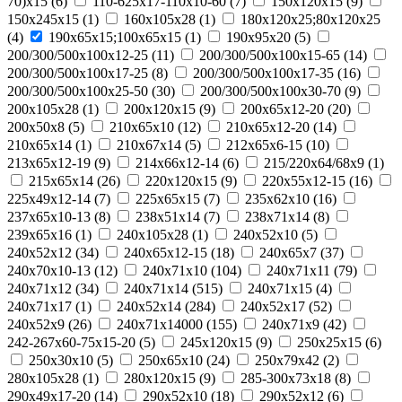
70)х15
(
6
)
110-625x17-110x10-60
(
7
)
150x120x15
(
9
)
150x245x15
(
1
)
160x105x28
(
1
)
180х120х25;80х120х25
(
4
)
190х65х15;100х65х15
(
1
)
190х95х20
(
5
)
200/300/500x100x12-25
(
11
)
200/300/500x100x15-65
(
14
)
200/300/500x100x17-25
(
8
)
200/300/500x100x17-35
(
16
)
200/300/500x100x25-50
(
30
)
200/300/500x100x30-70
(
9
)
200x105x28
(
1
)
200x120x15
(
9
)
200x65x12-20
(
20
)
200х50х8
(
5
)
210x65x10
(
12
)
210x65x12-20
(
14
)
210x65x14
(
1
)
210х67х14
(
5
)
212x65x6-15
(
10
)
213x65x12-19
(
9
)
214x66x12-14
(
6
)
215/220х64/68х9
(
1
)
215х65х14
(
26
)
220x120x15
(
9
)
220x55x12-15
(
16
)
225x49x12-14
(
7
)
225х65х15
(
7
)
235x62x10
(
16
)
237x65x10-13
(
8
)
238х51х14
(
7
)
238х71х14
(
8
)
239х65х16
(
1
)
240x105x28
(
1
)
240x52x10
(
5
)
240x52x12
(
34
)
240x65x12-15
(
18
)
240x65x7
(
37
)
240x70x10-13
(
12
)
240x71x10
(
104
)
240x71x11
(
79
)
240x71x12
(
34
)
240x71x14
(
515
)
240x71x15
(
4
)
240x71x17
(
1
)
240х52х14
(
284
)
240х52х17
(
52
)
240х52х9
(
26
)
240х71х14000
(
155
)
240х71х9
(
42
)
242-267x60-75x15-20
(
5
)
245x120x15
(
9
)
250x25x15
(
6
)
250x30x10
(
5
)
250x65x10
(
24
)
250х79х42
(
2
)
280x105x28
(
1
)
280x120x15
(
9
)
285-300x73x18
(
8
)
290x49x17-20
(
14
)
290x52x10
(
18
)
290x52x12
(
6
)