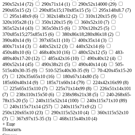
290x52x14
(
72
)
290x71x14
(
1
)
290х52х14000
(
29
)
290х65х15
(
2
)
290х85х15;170х85х15
(
5
)
295х148х8.7
(
7
)
295х148х9
(
6
)
302х148х12
(
2
)
310x120x15
(
9
)
320x105x28
(
1
)
350x120x15
(
9
)
360х52х10
(
7
)
365x52x14
(
43
)
365х50х15
(
6
)
370х120х25
(
5
)
370х85х15;275х85х15
(
6
)
380х86х18;280х86х18
(
2
)
390x40x14
(
9
)
397x65x11
(
10
)
400х35х14
(
3
)
400х71х14
(
3
)
440x52x12
(
3
)
440х52х14
(
6
)
450x48x10
(
6
)
468x40x10
(
16
)
480х52х12
(
5
)
483-
489x40x17-20
(
12
)
485х42х16
(
10
)
490x40x12
(
4
)
490x52x14
(
45
)
490х38х21
(
5
)
490х40х14
(
4
)
505-
515x40x30-35
(
9
)
510-525x40x30-35
(
9
)
70-420x45x15-20
(
7
)
120x35x65x10
(
16
)
180х67х14х80
(
5
)
185x60x40x14
(
9
)
185х71х60х14
(
79
)
224х42х16х99
(
8
)
225х65х15х110
(
7
)
225х71х14х99
(
8
)
226х51х14х101
(
7
)
238х110х15х50
(
6
)
238х98х21х38
(
5
)
240-268x65-
78x15-20
(
5
)
240x115x52x14
(
100
)
240x115x71x10
(
89
)
240x115x71x14
(
257
)
240x115x71x9
(
2
)
250x120x65x10
(
23
)
290x115x52x10
(
4
)
360x115x52x10
(
7
)
367x97x15-35
(
3
)
468x115x40x10
(
4
)
+ Еще
Показать