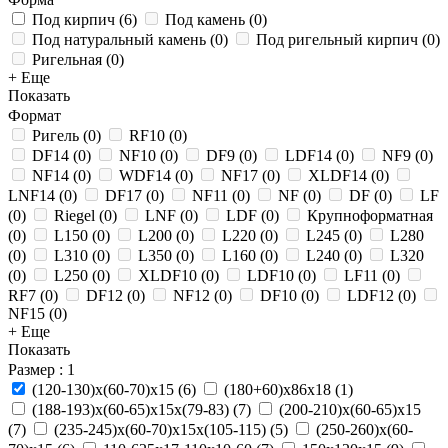
Под кирпич
(
6
)
Под камень
(
0
)
Под натуральный камень
(
0
)
Под ригельный кирпич
(
0
)
Ригельная
(
0
)
+ Еще
Показать
Формат
Ригель
(
0
)
RF10
(
0
)
DF14
(
0
)
NF10
(
0
)
DF9
(
0
)
LDF14
(
0
)
NF9
(
0
)
NF14
(
0
)
WDF14
(
0
)
NF17
(
0
)
XLDF14
(
0
)
LNF14
(
0
)
DF17
(
0
)
NF11
(
0
)
NF
(
0
)
DF
(
0
)
LF
(
0
)
Riegel
(
0
)
LNF
(
0
)
LDF
(
0
)
Крупноформатная
(
0
)
L150
(
0
)
L200
(
0
)
L220
(
0
)
L245
(
0
)
L280
(
0
)
L310
(
0
)
L350
(
0
)
L160
(
0
)
L240
(
0
)
L320
(
0
)
L250
(
0
)
XLDF10
(
0
)
LDF10
(
0
)
LF11
(
0
)
RF7
(
0
)
DF12
(
0
)
NF12
(
0
)
DF10
(
0
)
LDF12
(
0
)
NF15
(
0
)
+ Еще
Показать
Размер
: 1
(120-130)х(60-70)х15
(
6
)
(180+60)х86х18
(
1
)
(188-193)х(60-65)х15х(79-83)
(
7
)
(200-210)х(60-65)х15
(
7
)
(235-245)х(60-70)х15х(105-115)
(
5
)
(250-260)х(60-