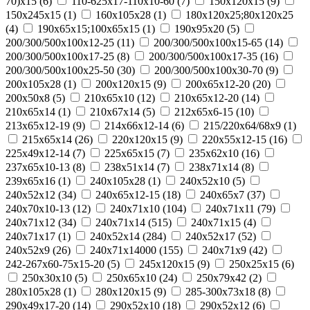
70)х15
(
6
)
110-625x17-110x10-60
(
7
)
150x120x15
(
9
)
150x245x15
(
1
)
160x105x28
(
1
)
180х120х25;80х120х25
(
4
)
190х65х15;100х65х15
(
1
)
190х95х20
(
5
)
200/300/500x100x12-25
(
11
)
200/300/500x100x15-65
(
14
)
200/300/500x100x17-25
(
8
)
200/300/500x100x17-35
(
16
)
200/300/500x100x25-50
(
30
)
200/300/500x100x30-70
(
9
)
200x105x28
(
1
)
200x120x15
(
9
)
200x65x12-20
(
20
)
200х50х8
(
5
)
210x65x10
(
12
)
210x65x12-20
(
14
)
210x65x14
(
1
)
210х67х14
(
5
)
212x65x6-15
(
10
)
213x65x12-19
(
9
)
214x66x12-14
(
6
)
215/220х64/68х9
(
1
)
215х65х14
(
26
)
220x120x15
(
9
)
220x55x12-15
(
16
)
225x49x12-14
(
7
)
225х65х15
(
7
)
235x62x10
(
16
)
237x65x10-13
(
8
)
238х51х14
(
7
)
238х71х14
(
8
)
239х65х16
(
1
)
240x105x28
(
1
)
240x52x10
(
5
)
240x52x12
(
34
)
240x65x12-15
(
18
)
240x65x7
(
37
)
240x70x10-13
(
12
)
240x71x10
(
104
)
240x71x11
(
79
)
240x71x12
(
34
)
240x71x14
(
515
)
240x71x15
(
4
)
240x71x17
(
1
)
240х52х14
(
284
)
240х52х17
(
52
)
240х52х9
(
26
)
240х71х14000
(
155
)
240х71х9
(
42
)
242-267x60-75x15-20
(
5
)
245x120x15
(
9
)
250x25x15
(
6
)
250x30x10
(
5
)
250x65x10
(
24
)
250х79х42
(
2
)
280x105x28
(
1
)
280x120x15
(
9
)
285-300x73x18
(
8
)
290x49x17-20
(
14
)
290x52x10
(
18
)
290x52x12
(
6
)