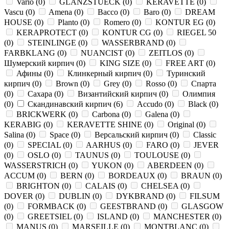
Vario
(
0
)
GLANZSTUECK
(
0
)
KERAVETTE
(
0
)
Vascu
(
0
)
Amena
(
0
)
Bacco
(
0
)
Baro
(
0
)
DREAM
HOUSE
(
0
)
Planto
(
0
)
Romero
(
0
)
KONTUR EG
(
0
)
KERAPROTECT
(
0
)
KONTUR СG
(
0
)
RIEGEL 50
(
0
)
STEINLINGE
(
0
)
WASSERBRAND
(
0
)
FARBKLANG
(
0
)
NUANCIST
(
0
)
ZEITLOS
(
0
)
Шумерский кирпич
(
0
)
KING SIZE
(
0
)
FREE ART
(
0
)
Афины
(
0
)
Клинкерный кирпич
(
0
)
Туринский
кирпич
(
0
)
Brown
(
0
)
Grey
(
0
)
Rosso
(
0
)
Спарта
(
0
)
Сахара
(
0
)
Византийский кирпич
(
0
)
Олимпия
(
0
)
Скандинавский кирпич
(
6
)
Accudo
(
0
)
Black
(
0
)
BRICKWERK
(
0
)
Carbona
(
0
)
Galena
(
0
)
KERABIG
(
0
)
KERAVETTE SHINE
(
0
)
Original
(
0
)
Salina
(
0
)
Space
(
0
)
Версальский кирпич
(
0
)
Classic
(
0
)
SPECIAL
(
0
)
AARHUS
(
0
)
FARO
(
0
)
JEVER
(
0
)
OSLO
(
0
)
TAUNUS
(
0
)
TOULOUSE
(
0
)
WASSERSTRICH
(
0
)
YUKON
(
0
)
ABERDEEN
(
0
)
ACCUM
(
0
)
BERN
(
0
)
BORDEAUX
(
0
)
BRAUN
(
0
)
BRIGHTON
(
0
)
CALAIS
(
0
)
CHELSEA
(
0
)
DOVER
(
0
)
DUBLIN
(
0
)
DYKBRAND
(
0
)
FILSUM
(
0
)
FORMBACK
(
0
)
GEESTBRAND
(
0
)
GLASGOW
(
0
)
GREETSIEL
(
0
)
ISLAND
(
0
)
MANCHESTER
(
0
)
MANUS
(
0
)
MARSEILLE
(
0
)
MONTBLANC
(
0
)