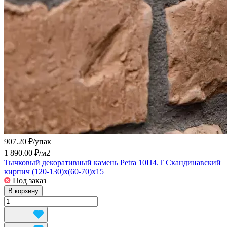
907.20 ₽/
упак
1 890.00 ₽/
м2
Тычковый декоративный камень Petra 10П4.Т Скандинавский
кирпич (120-130)х(60-70)х15
Под заказ
В корзину