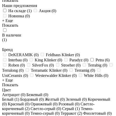
Показать
Наши предложения
На складе
(
1
)
Акция
(
0
)
Новинка
(
0
)
+ Еще
Показать
В наличии
(
1
)
Бренд
DeKERAMIK
(
0
)
Feldhaus Klinker
(
0
)
Interbau
(
0
)
King Klinker
(
0
)
Paradyz
(
0
)
Petra
(
6
)
Roben
(
0
)
SilverFox
(
0
)
Stroeher
(
0
)
Terrabig
(
0
)
Terralong
(
0
)
Terramatic Klinker
(
0
)
Terramig
(
0
)
UniCeramix
(
0
)
Westerwalder Klinker
(
0
)
White Hills
(
0
)
+ Еще
Показать
Цвет
Антрацит (
0
)
Бежевый (
0
)
Белый (
1
)
Бордовый (
0
)
Желтый (
0
)
Зеленый (
0
)
Коричневый
(
0
)
Красный (
0
)
Оранжевый (
0
)
Розовый (
0
)
Светло-
коричневый (
2
)
Светло-серый (
0
)
Серый (
1
)
Темно-
коричневый (
0
)
Темно-серый (
0
)
Терракот (
2
)
Фиолетовый (
0
)