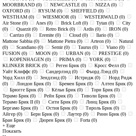
MOORBRAND
(
0
)
NEWCASTLE
(
0
)
NIZZA
(
0
)
OXFORD
(
0
)
RYSUM
(
0
)
SHEFFIELD
(
0
)
WESTHAM
(
0
)
WIESMOOR
(
0
)
WESTERWALD
(
0
)
Air Stone
(
0
)
Anes
(
0
)
Brick Loft
(
0
)
Tytan
(
0
)
City
(
0
)
Quarzit
(
0
)
Retro Brick
(
0
)
Ardis
(
0
)
IRON
(
0
)
Carrizo
(
0
)
Eremite
(
0
)
Cloud
(
0
)
Ilario
(
0
)
Mattone Sabbia
(
0
)
Mattone Pietra
(
0
)
Arteon
(
0
)
Natural
(
0
)
Scandiano
(
0
)
Semir
(
0
)
Taurus
(
0
)
Viano
(
0
)
FUSION
(
0
)
MOON
(
0
)
URBAN
(
0
)
PRESTIGE
(
0
)
KOPENHAGEN
(
0
)
PRIMA
(
0
)
YORK
(
0
)
KLINKER BRICK
(
0
)
Реген Брик
(
0
)
Кросс Фелл
(
0
)
Уайт Клиффс
(
0
)
Сандерлэнд
(
0
)
Фьорд Лэнд
(
0
)
Уорд Хилл
(
0
)
Зендлэнд
(
0
)
Истридж
(
0
)
Норд Ридж
(
0
)
Лондон Брик
(
0
)
Бремен Брик
(
0
)
Алтен Брик
(
0
)
Брюгге Брик
(
0
)
Кёльн Брик
(
0
)
Торн Брик
(
0
)
Терамо Брик
(
0
)
Рейн Брик
(
0
)
Тиволи Брик
(
0
)
Терамо Брик II
(
0
)
Сити Брик
(
0
)
Линц Брик
(
0
)
Бергамо Брик
(
0
)
Остия Брик
(
0
)
Тироль Брик
(
0
)
Айгер
(
0
)
Берн Брик
(
0
)
Лаутер
(
0
)
Ринн Брик
(
0
)
Бран Брик
(
0
)
Дюрен Брик
(
0
)
Forta
(
0
)
+ Еще
Показать