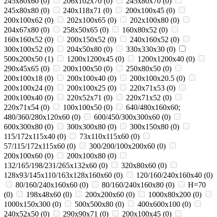
245x80x60
(
0
)
206x102x70
(
0
)
245x80x70
(
0
)
245x80x80
(
0
)
240x118x71
(
0
)
200x100x45
(
0
)
200x100x62
(
0
)
202x100x65
(
0
)
202x100x80
(
0
)
204x67x80
(
0
)
258x50x65
(
0
)
160x80x52
(
0
)
160x160x52
(
0
)
200x150x52
(
0
)
240x160x52
(
0
)
300x100x52
(
0
)
204x50x80
(
0
)
330х330х30
(
0
)
500х200х50
(
1
)
1200х1200х45
(
0
)
1200х1200х40
(
0
)
290х45х65
(
0
)
200x100x50
(
0
)
250х80х50
(
0
)
200x100x18
(
0
)
200x100x40
(
0
)
200x100x20.5
(
0
)
200x100x24
(
0
)
200x100x25
(
0
)
220x71x53
(
0
)
200х100х40
(
0
)
220x52x71
(
0
)
220x71x52
(
0
)
220x71x54
(
0
)
100x100x50
(
0
)
640/480x160x60;
480/360/280x120x60
(
0
)
600/450/300x300x60
(
0
)
600x300x80
(
0
)
300x300x80
(
0
)
300x150x80
(
0
)
115/172x115x40
(
0
)
73x110x115x60
(
0
)
57/115/172x115x60
(
0
)
300/200/100x200x60
(
0
)
200x100x60
(
0
)
200x100x80
(
0
)
132/165/198/231/265x132x60
(
0
)
320x80x60
(
0
)
128x93/145x110/163x128x160x60
(
0
)
120/160/240x160x40
(
0
)
80/160/240x160x60
(
0
)
80/160/240x160x80
(
0
)
H=70
(
0
)
198x48x60
(
0
)
200x200x60
(
0
)
1000x80х200
(
0
)
1000x150х300
(
0
)
500x500х80
(
0
)
400x600х100
(
0
)
240x52x50
(
0
)
290x90x71
(
0
)
200х100х45
(
0
)