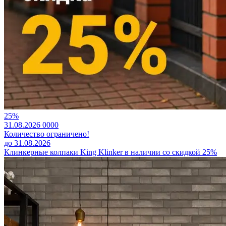
25%
31.08.2026
0
0
0
0
Количество ограничено!
до 31.08.2026
Клинкерные колпаки King Klinker в наличии со скидкой 25%