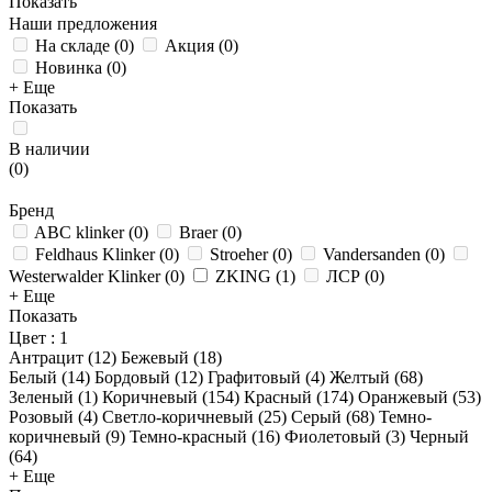
Показать
Наши предложения
На складе
(
0
)
Акция
(
0
)
Новинка
(
0
)
+ Еще
Показать
В наличии
(
0
)
Бренд
ABC klinker
(
0
)
Braer
(
0
)
Feldhaus Klinker
(
0
)
Stroeher
(
0
)
Vandersanden
(
0
)
Westerwalder Klinker
(
0
)
ZKING
(
1
)
ЛСР
(
0
)
+ Еще
Показать
Цвет
: 1
Антрацит (
12
)
Бежевый (
18
)
Белый (
14
)
Бордовый (
12
)
Графитовый (
4
)
Желтый (
68
)
Зеленый (
1
)
Коричневый (
154
)
Красный (
174
)
Оранжевый (
53
)
Розовый (
4
)
Светло-коричневый (
25
)
Серый (
68
)
Темно-
коричневый (
9
)
Темно-красный (
16
)
Фиолетовый (
3
)
Черный
(
64
)
+ Еще