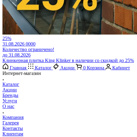
25%
31.08.2026
0
0
0
0
Количество ограничено!
до 31.08.2026
Клинкерная плитка King Klinker в наличии со скидкой до 25%
Главная
Каталог
Акции
0
Корзина
Кабинет
Интернет-магазин
Каталог
Акции
Бренды
Услуги
О нас
Компания
Галерея
Контакты
Клиентам