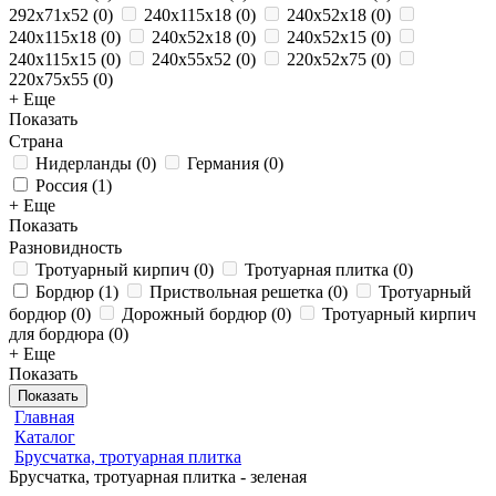
292x71x52
(
0
)
240х115х18
(
0
)
240x52x18
(
0
)
240x115x18
(
0
)
240х52х18
(
0
)
240х52х15
(
0
)
240х115х15
(
0
)
240x55x52
(
0
)
220x52x75
(
0
)
220x75x55
(
0
)
+ Еще
Показать
Страна
Нидерланды
(
0
)
Германия
(
0
)
Россия
(
1
)
+ Еще
Показать
Разновидность
Тротуарный кирпич
(
0
)
Тротуарная плитка
(
0
)
Бордюр
(
1
)
Приствольная решетка
(
0
)
Тротуарный
бордюр
(
0
)
Дорожный бордюр
(
0
)
Тротуарный кирпич
для бордюра
(
0
)
+ Еще
Показать
Показать
Главная
Каталог
Брусчатка, тротуарная плитка
Брусчатка, тротуарная плитка - зеленая