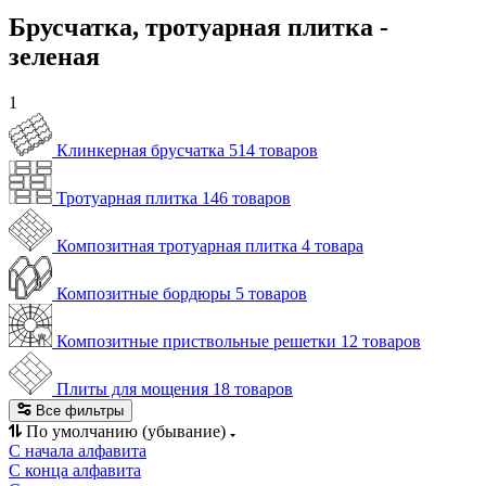
Брусчатка, тротуарная плитка -
зеленая
1
Клинкерная брусчатка
514 товаров
Тротуарная плитка
146 товаров
Композитная тротуарная плитка
4 товара
Композитные бордюры
5 товаров
Композитные приствольные решетки
12 товаров
Плиты для мощения
18 товаров
Все фильтры
По умолчанию (убывание)
С начала алфавита
С конца алфавита