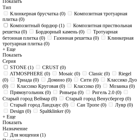
Показать
Тип
Клинкерная брусчатка
(
0
)
Композитная тротуарная
плитка
(
0
)
Композитный бордюр
(
1
)
Композитная приствольная
решетка
(
0
)
Бордюрный камень
(
0
)
Тротуарная
бетонная плитка
(
0
)
Газонная решетка
(
0
)
Клинкерная
тротуарная плитка
(
0
)
+ Еще
Показать
Серия
STONE
(
1
)
CRUST
(
0
)
ATMOSPHERE
(
0
)
Mosaic
(
0
)
Classic
(
0
)
Riegel
(
0
)
Триада
(
0
)
Домино
(
0
)
Сити
(
0
)
Классико Дуо
(
0
)
Классико Круговая
(
0
)
Классико
(
0
)
Мозаика
(
0
)
Прямоугольник
(
0
)
Ривьера
(
0
)
Ригель 2.0
(
0
)
Старый город Веймар
(
0
)
Старый город Венусбергер
(
0
)
Старый город Ландхаус
(
0
)
Сан Тропе
(
0
)
Лувр
(
0
)
Design
(
0
)
Spaltklinker
(
0
)
+ Еще
Показать
Назначение
Для мощения
(
1
)