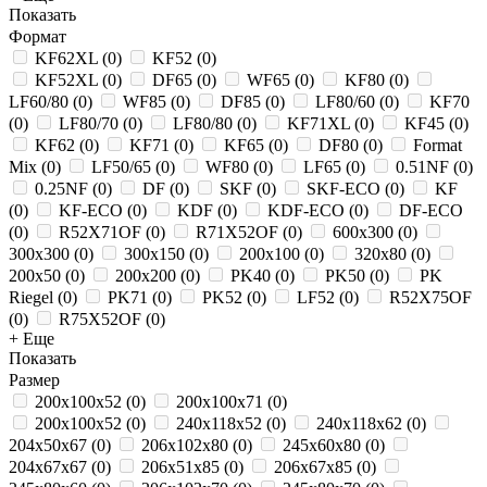
Показать
Формат
KF62XL
(
0
)
KF52
(
0
)
KF52XL
(
0
)
DF65
(
0
)
WF65
(
0
)
KF80
(
0
)
LF60/80
(
0
)
WF85
(
0
)
DF85
(
0
)
LF80/60
(
0
)
KF70
(
0
)
LF80/70
(
0
)
LF80/80
(
0
)
KF71XL
(
0
)
KF45
(
0
)
KF62
(
0
)
KF71
(
0
)
KF65
(
0
)
DF80
(
0
)
Format
Mix
(
0
)
LF50/65
(
0
)
WF80
(
0
)
LF65
(
0
)
0.51NF
(
0
)
0.25NF
(
0
)
DF
(
0
)
SKF
(
0
)
SKF-ECO
(
0
)
KF
(
0
)
KF-ECO
(
0
)
KDF
(
0
)
KDF-ECO
(
0
)
DF-ECO
(
0
)
R52X71OF
(
0
)
R71X52OF
(
0
)
600x300
(
0
)
300x300
(
0
)
300x150
(
0
)
200x100
(
0
)
320х80
(
0
)
200x50
(
0
)
200х200
(
0
)
PK40
(
0
)
PK50
(
0
)
PK
Riegel
(
0
)
PK71
(
0
)
PK52
(
0
)
LF52
(
0
)
R52X75OF
(
0
)
R75X52OF
(
0
)
+ Еще
Показать
Размер
200х100х52
(
0
)
200x100x71
(
0
)
200x100x52
(
0
)
240x118x52
(
0
)
240x118x62
(
0
)
204x50x67
(
0
)
206x102x80
(
0
)
245x60x80
(
0
)
204x67x67
(
0
)
206x51x85
(
0
)
206x67x85
(
0
)