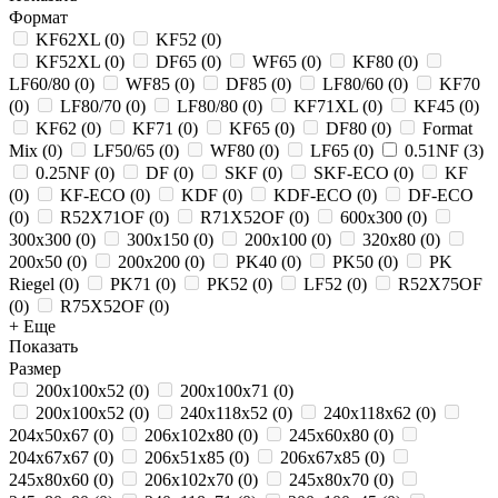
Формат
KF62XL
(
0
)
KF52
(
0
)
KF52XL
(
0
)
DF65
(
0
)
WF65
(
0
)
KF80
(
0
)
LF60/80
(
0
)
WF85
(
0
)
DF85
(
0
)
LF80/60
(
0
)
KF70
(
0
)
LF80/70
(
0
)
LF80/80
(
0
)
KF71XL
(
0
)
KF45
(
0
)
KF62
(
0
)
KF71
(
0
)
KF65
(
0
)
DF80
(
0
)
Format
Mix
(
0
)
LF50/65
(
0
)
WF80
(
0
)
LF65
(
0
)
0.51NF
(
3
)
0.25NF
(
0
)
DF
(
0
)
SKF
(
0
)
SKF-ECO
(
0
)
KF
(
0
)
KF-ECO
(
0
)
KDF
(
0
)
KDF-ECO
(
0
)
DF-ECO
(
0
)
R52X71OF
(
0
)
R71X52OF
(
0
)
600x300
(
0
)
300x300
(
0
)
300x150
(
0
)
200x100
(
0
)
320х80
(
0
)
200x50
(
0
)
200х200
(
0
)
PK40
(
0
)
PK50
(
0
)
PK
Riegel
(
0
)
PK71
(
0
)
PK52
(
0
)
LF52
(
0
)
R52X75OF
(
0
)
R75X52OF
(
0
)
+ Еще
Показать
Размер
200х100х52
(
0
)
200x100x71
(
0
)
200x100x52
(
0
)
240x118x52
(
0
)
240x118x62
(
0
)
204x50x67
(
0
)
206x102x80
(
0
)
245x60x80
(
0
)
204x67x67
(
0
)
206x51x85
(
0
)
206x67x85
(
0
)
245x80x60
(
0
)
206x102x70
(
0
)
245x80x70
(
0
)