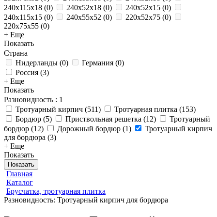
240x115x18
(
0
)
240х52х18
(
0
)
240х52х15
(
0
)
240х115х15
(
0
)
240x55x52
(
0
)
220x52x75
(
0
)
220x75x55
(
0
)
+ Еще
Показать
Страна
Нидерланды
(
0
)
Германия
(
0
)
Россия
(
3
)
+ Еще
Показать
Разновидность
: 1
Тротуарный кирпич
(
511
)
Тротуарная плитка
(
153
)
Бордюр
(
5
)
Приствольная решетка
(
12
)
Тротуарный
бордюр
(
12
)
Дорожный бордюр
(
1
)
Тротуарный кирпич
для бордюра
(
3
)
+ Еще
Показать
Показать
Главная
Каталог
Брусчатка, тротуарная плитка
Разновидность: Тротуарный кирпич для бордюра