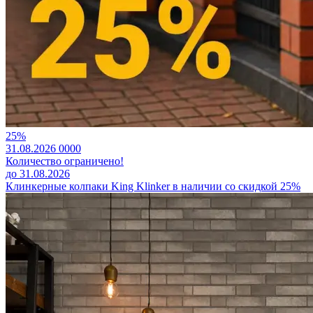
25%
31.08.2026
0
0
0
0
Количество ограничено!
до 31.08.2026
Клинкерные колпаки King Klinker в наличии со скидкой 25%