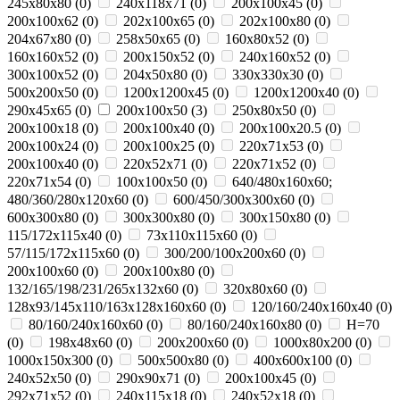
245x80x80
(
0
)
240x118x71
(
0
)
200x100x45
(
0
)
200x100x62
(
0
)
202x100x65
(
0
)
202x100x80
(
0
)
204x67x80
(
0
)
258x50x65
(
0
)
160x80x52
(
0
)
160x160x52
(
0
)
200x150x52
(
0
)
240x160x52
(
0
)
300x100x52
(
0
)
204x50x80
(
0
)
330х330х30
(
0
)
500х200х50
(
0
)
1200х1200х45
(
0
)
1200х1200х40
(
0
)
290х45х65
(
0
)
200x100x50
(
3
)
250х80х50
(
0
)
200x100x18
(
0
)
200x100x40
(
0
)
200x100x20.5
(
0
)
200x100x24
(
0
)
200x100x25
(
0
)
220x71x53
(
0
)
200х100х40
(
0
)
220x52x71
(
0
)
220x71x52
(
0
)
220x71x54
(
0
)
100x100x50
(
0
)
640/480x160x60;
480/360/280x120x60
(
0
)
600/450/300x300x60
(
0
)
600x300x80
(
0
)
300x300x80
(
0
)
300x150x80
(
0
)
115/172x115x40
(
0
)
73x110x115x60
(
0
)
57/115/172x115x60
(
0
)
300/200/100x200x60
(
0
)
200x100x60
(
0
)
200x100x80
(
0
)
132/165/198/231/265x132x60
(
0
)
320x80x60
(
0
)
128x93/145x110/163x128x160x60
(
0
)
120/160/240x160x40
(
0
)
80/160/240x160x60
(
0
)
80/160/240x160x80
(
0
)
H=70
(
0
)
198x48x60
(
0
)
200x200x60
(
0
)
1000x80х200
(
0
)
1000x150х300
(
0
)
500x500х80
(
0
)
400x600х100
(
0
)
240x52x50
(
0
)
290x90x71
(
0
)
200х100х45
(
0
)
292x71x52
(
0
)
240х115х18
(
0
)
240x52x18
(
0
)