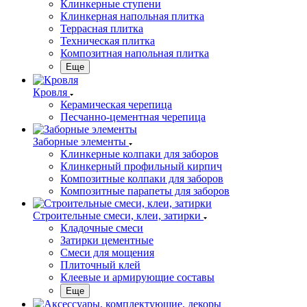
Клинкерные ступени
Клинкерная напольная плитка
Террасная плитка
Техническая плитка
Композитная напольная плитка
Еще
Кровля
Керамическая черепица
Песчанно-цементная черепица
Заборные элементы
Клинкерные колпаки для заборов
Клинкерный профильный кирпич
Композитные колпаки для заборов
Композитные парапеты для заборов
Строительные смеси, клеи, затирки
Кладочные смеси
Затирки цементные
Смеси для мощения
Плиточный клей
Клеевые и армирующие составы
Еще