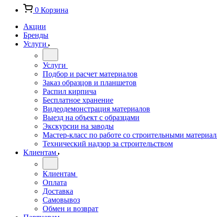
0
Корзина
Акции
Бренды
Услуги
Услуги
Подбор и расчет материалов
Заказ образцов и планшетов
Распил кирпича
Бесплатное хранение
Видеодемонстрация материалов
Выезд на объект с образцами
Экскурсии на заводы
Мастер-класс по работе со строительными материа
Технический надзор за строительством
Клиентам
Клиентам
Оплата
Доставка
Самовывоз
Обмен и возврат