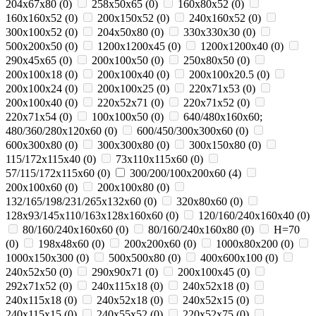
204x67x80
(
0
)
258x50x65
(
0
)
160x80x52
(
0
)
160x160x52
(
0
)
200x150x52
(
0
)
240x160x52
(
0
)
300x100x52
(
0
)
204x50x80
(
0
)
330х330х30
(
0
)
500х200х50
(
0
)
1200х1200х45
(
0
)
1200х1200х40
(
0
)
290х45х65
(
0
)
200x100x50
(
0
)
250х80х50
(
0
)
200x100x18
(
0
)
200x100x40
(
0
)
200x100x20.5
(
0
)
200x100x24
(
0
)
200x100x25
(
0
)
220x71x53
(
0
)
200х100х40
(
0
)
220x52x71
(
0
)
220x71x52
(
0
)
220x71x54
(
0
)
100x100x50
(
0
)
640/480x160x60;
480/360/280x120x60
(
0
)
600/450/300x300x60
(
0
)
600x300x80
(
0
)
300x300x80
(
0
)
300x150x80
(
0
)
115/172x115x40
(
0
)
73x110x115x60
(
0
)
57/115/172x115x60
(
0
)
300/200/100x200x60
(
4
)
200x100x60
(
0
)
200x100x80
(
0
)
132/165/198/231/265x132x60
(
0
)
320x80x60
(
0
)
128x93/145x110/163x128x160x60
(
0
)
120/160/240x160x40
(
0
)
80/160/240x160x60
(
0
)
80/160/240x160x80
(
0
)
H=70
(
0
)
198x48x60
(
0
)
200x200x60
(
0
)
1000x80х200
(
0
)
1000x150х300
(
0
)
500x500х80
(
0
)
400x600х100
(
0
)
240x52x50
(
0
)
290x90x71
(
0
)
200х100х45
(
0
)
292x71x52
(
0
)
240х115х18
(
0
)
240x52x18
(
0
)
240x115x18
(
0
)
240х52х18
(
0
)
240х52х15
(
0
)
240х115х15
(
0
)
240x55x52
(
0
)
220x52x75
(
0
)