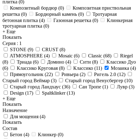
плитка
(
0
)
Композитный бордюр
(
0
)
Композитная приствольная
решетка
(
0
)
Бордюрный камень
(
0
)
Тротуарная
бетонная плитка
(
4
)
Газонная решетка
(
0
)
Клинкерная
тротуарная плитка
(
0
)
+ Еще
Показать
Серия
: 1
STONE
(
9
)
CRUST
(
8
)
ATMOSPHERE
(
4
)
Mosaic
(
6
)
Classic
(
68
)
Riegel
(
8
)
Триада
(
6
)
Домино
(
4
)
Сити
(
8
)
Классико Дуо
(
6
)
Классико Круговая
(
8
)
Классико
(
11
)
Мозаика
(
4
)
Прямоугольник
(
22
)
Ривьера
(
2
)
Ригель 2.0
(
12
)
Старый город Веймар
(
3
)
Старый город Венусбергер
(
10
)
Старый город Ландхаус
(
36
)
Сан Тропе
(
1
)
Лувр
(
3
)
Design
(
17
)
Spaltklinker
(
13
)
+ Еще
Показать
Назначение
Для мощения
(
4
)
Показать
Состав
Бетон
(
4
)
Клинкер
(
0
)