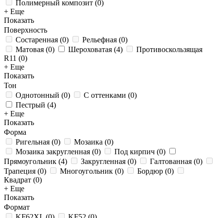
Полимерный композит
(
0
)
+ Еще
Показать
Поверхность
Состаренная
(
0
)
Рельефная
(
0
)
Матовая
(
0
)
Шероховатая
(
4
)
Противоскользящая
R11
(
0
)
+ Еще
Показать
Тон
Однотонный
(
0
)
С оттенками
(
0
)
Пестрый
(
4
)
+ Еще
Показать
Форма
Ригельная
(
0
)
Мозаика
(
0
)
Мозаика закругленная
(
0
)
Под кирпич
(
0
)
Прямоугольник
(
4
)
Закругленная
(
0
)
Галтованная
(
0
)
Трапеция
(
0
)
Многоугольник
(
0
)
Бордюр
(
0
)
Квадрат
(
0
)
+ Еще
Показать
Формат
KF62XL
(
0
)
KF52
(
0
)