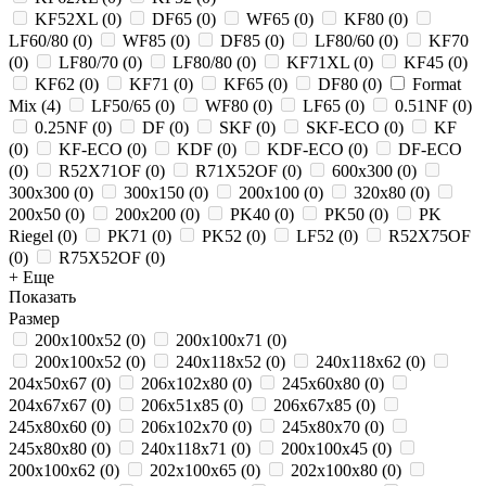
KF52XL
(
0
)
DF65
(
0
)
WF65
(
0
)
KF80
(
0
)
LF60/80
(
0
)
WF85
(
0
)
DF85
(
0
)
LF80/60
(
0
)
KF70
(
0
)
LF80/70
(
0
)
LF80/80
(
0
)
KF71XL
(
0
)
KF45
(
0
)
KF62
(
0
)
KF71
(
0
)
KF65
(
0
)
DF80
(
0
)
Format
Mix
(
4
)
LF50/65
(
0
)
WF80
(
0
)
LF65
(
0
)
0.51NF
(
0
)
0.25NF
(
0
)
DF
(
0
)
SKF
(
0
)
SKF-ECO
(
0
)
KF
(
0
)
KF-ECO
(
0
)
KDF
(
0
)
KDF-ECO
(
0
)
DF-ECO
(
0
)
R52X71OF
(
0
)
R71X52OF
(
0
)
600x300
(
0
)
300x300
(
0
)
300x150
(
0
)
200x100
(
0
)
320х80
(
0
)
200x50
(
0
)
200х200
(
0
)
PK40
(
0
)
PK50
(
0
)
PK
Riegel
(
0
)
PK71
(
0
)
PK52
(
0
)
LF52
(
0
)
R52X75OF
(
0
)
R75X52OF
(
0
)
+ Еще
Показать
Размер
200х100х52
(
0
)
200x100x71
(
0
)
200x100x52
(
0
)
240x118x52
(
0
)
240x118x62
(
0
)
204x50x67
(
0
)
206x102x80
(
0
)
245x60x80
(
0
)
204x67x67
(
0
)
206x51x85
(
0
)
206x67x85
(
0
)
245x80x60
(
0
)
206x102x70
(
0
)
245x80x70
(
0
)
245x80x80
(
0
)
240x118x71
(
0
)
200x100x45
(
0
)
200x100x62
(
0
)
202x100x65
(
0
)
202x100x80
(
0
)