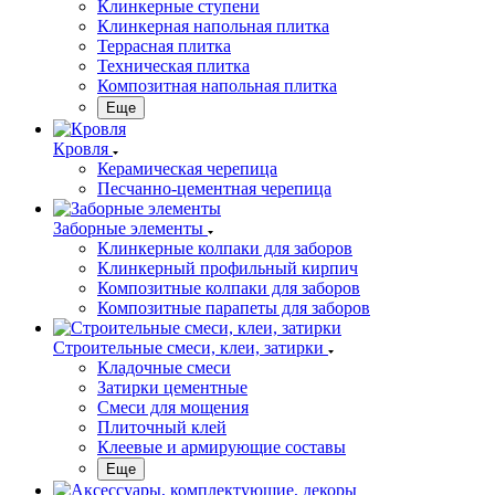
Клинкерные ступени
Клинкерная напольная плитка
Террасная плитка
Техническая плитка
Композитная напольная плитка
Еще
Кровля
Керамическая черепица
Песчанно-цементная черепица
Заборные элементы
Клинкерные колпаки для заборов
Клинкерный профильный кирпич
Композитные колпаки для заборов
Композитные парапеты для заборов
Строительные смеси, клеи, затирки
Кладочные смеси
Затирки цементные
Смеси для мощения
Плиточный клей
Клеевые и армирующие составы
Еще