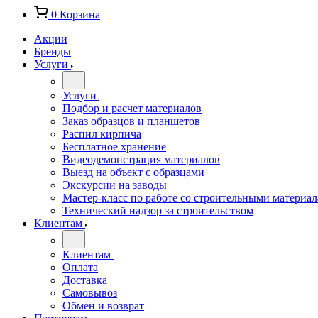
0
Корзина
Акции
Бренды
Услуги
Услуги
Подбор и расчет материалов
Заказ образцов и планшетов
Распил кирпича
Бесплатное хранение
Видеодемонстрация материалов
Выезд на объект с образцами
Экскурсии на заводы
Мастер-класс по работе со строительными материа
Технический надзор за строительством
Клиентам
Клиентам
Оплата
Доставка
Самовывоз
Обмен и возврат