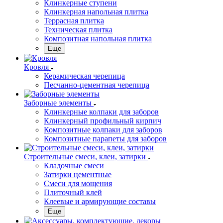
Клинкерные ступени
Клинкерная напольная плитка
Террасная плитка
Техническая плитка
Композитная напольная плитка
Еще
Кровля
Керамическая черепица
Песчанно-цементная черепица
Заборные элементы
Клинкерные колпаки для заборов
Клинкерный профильный кирпич
Композитные колпаки для заборов
Композитные парапеты для заборов
Строительные смеси, клеи, затирки
Кладочные смеси
Затирки цементные
Смеси для мощения
Плиточный клей
Клеевые и армирующие составы
Еще