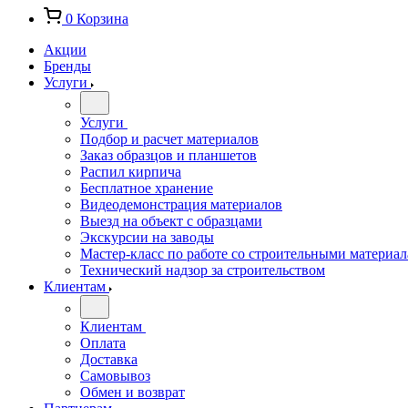
0
Корзина
Акции
Бренды
Услуги
Услуги
Подбор и расчет материалов
Заказ образцов и планшетов
Распил кирпича
Бесплатное хранение
Видеодемонстрация материалов
Выезд на объект с образцами
Экскурсии на заводы
Мастер-класс по работе со строительными материа
Технический надзор за строительством
Клиентам
Клиентам
Оплата
Доставка
Самовывоз
Обмен и возврат