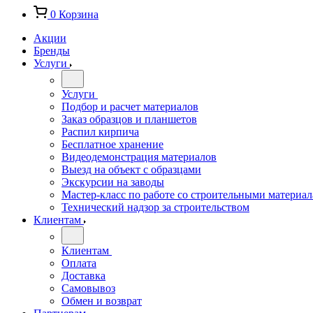
0
Корзина
Акции
Бренды
Услуги
Услуги
Подбор и расчет материалов
Заказ образцов и планшетов
Распил кирпича
Бесплатное хранение
Видеодемонстрация материалов
Выезд на объект с образцами
Экскурсии на заводы
Мастер-класс по работе со строительными материа
Технический надзор за строительством
Клиентам
Клиентам
Оплата
Доставка
Самовывоз
Обмен и возврат