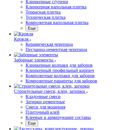
Клинкерные ступени
Клинкерная напольная плитка
Террасная плитка
Техническая плитка
Композитная напольная плитка
Еще
Кровля
Керамическая черепица
Песчанно-цементная черепица
Заборные элементы
Клинкерные колпаки для заборов
Клинкерный профильный кирпич
Композитные колпаки для заборов
Композитные парапеты для заборов
Строительные смеси, клеи, затирки
Кладочные смеси
Затирки цементные
Смеси для мощения
Плиточный клей
Клеевые и армирующие составы
Еще