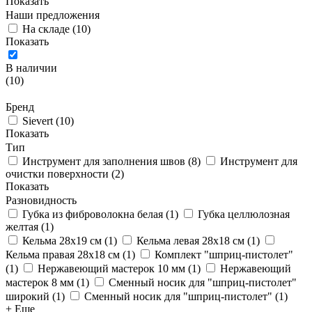
Показать
Наши предложения
На складе
(
10
)
Показать
В наличии
(
10
)
Бренд
Sievert
(
10
)
Показать
Тип
Инструмент для заполнения швов
(
8
)
Инструмент для
очистки поверхности
(
2
)
Показать
Разновидность
Губка из фиброволокна белая
(
1
)
Губка целлюлозная
желтая
(
1
)
Кельма 28x19 см
(
1
)
Кельма левая 28x18 см
(
1
)
Кельма правая 28x18 см
(
1
)
Комплект "шприц-пистолет"
(
1
)
Нержавеющий мастерок 10 мм
(
1
)
Нержавеющий
мастерок 8 мм
(
1
)
Сменный носик для "шприц-пистолет"
широкий
(
1
)
Сменный носик для "шприц-пистолет"
(
1
)
+ Еще