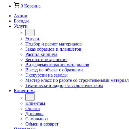
0
Корзина
Акции
Бренды
Услуги
Услуги
Подбор и расчет материалов
Заказ образцов и планшетов
Распил кирпича
Бесплатное хранение
Видеодемонстрация материалов
Выезд на объект с образцами
Экскурсии на заводы
Мастер-класс по работе со строительными материа
Технический надзор за строительством
Клиентам
Клиентам
Оплата
Доставка
Самовывоз
Обмен и возврат