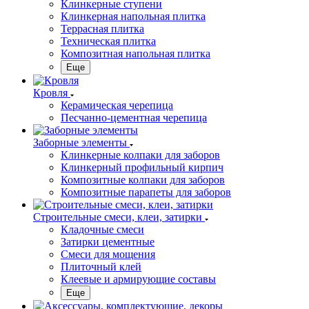
Клинкерные ступени
Клинкерная напольная плитка
Террасная плитка
Техническая плитка
Композитная напольная плитка
Еще
Кровля
Керамическая черепица
Песчанно-цементная черепица
Заборные элементы
Клинкерные колпаки для заборов
Клинкерный профильный кирпич
Композитные колпаки для заборов
Композитные парапеты для заборов
Строительные смеси, клеи, затирки
Кладочные смеси
Затирки цементные
Смеси для мощения
Плиточный клей
Клеевые и армирующие составы
Еще