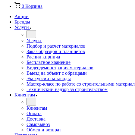
0
Корзина
Акции
Бренды
Услуги
Услуги
Подбор и расчет материалов
Заказ образцов и планшетов
Распил кирпича
Бесплатное хранение
Видеодемонстрация материалов
Выезд на объект с образцами
Экскурсии на заводы
Мастер-класс по работе со строительными материа
Технический надзор за строительством
Клиентам
Клиентам
Оплата
Доставка
Самовывоз
Обмен и возврат