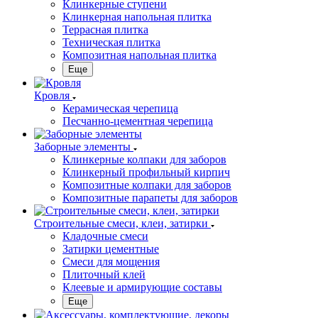
Клинкерные ступени
Клинкерная напольная плитка
Террасная плитка
Техническая плитка
Композитная напольная плитка
Еще
Кровля
Керамическая черепица
Песчанно-цементная черепица
Заборные элементы
Клинкерные колпаки для заборов
Клинкерный профильный кирпич
Композитные колпаки для заборов
Композитные парапеты для заборов
Строительные смеси, клеи, затирки
Кладочные смеси
Затирки цементные
Смеси для мощения
Плиточный клей
Клеевые и армирующие составы
Еще