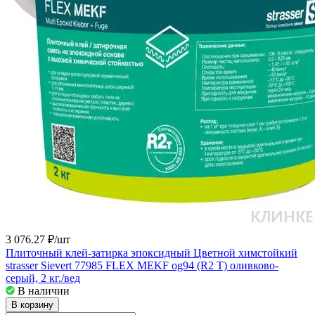
3 076.27 ₽/
шт
Плиточный клей-затирка эпоксидный Цветной химстойкий
strasser Sievert 77985 FLEX MEKF og94 (R2 T) оливково-
серый, 2 кг./вед
В наличии
В корзину