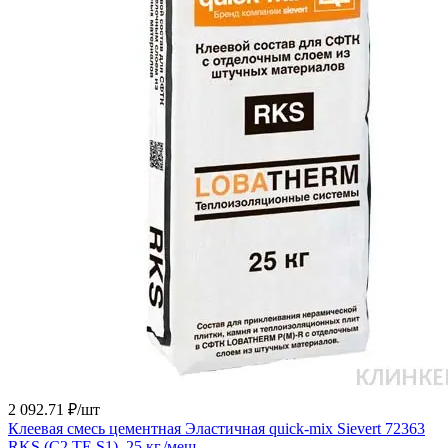
2 092.71 ₽/
шт
Клеевая смесь цементная Эластичная quick-mix Sievert 72363
RKS (С2 TE S1), 25 кг./меш