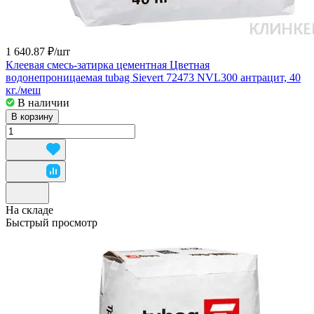
1 640.87 ₽/
шт
Клеевая смесь-затирка цементная Цветная
водонепроницаемая tubag Sievert 72473 NVL300 антрацит, 40
кг./меш
В наличии
В корзину
На складе
Быстрый просмотр