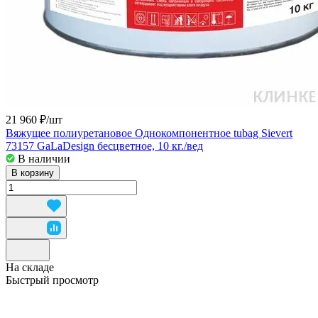
21 960 ₽/
шт
Вяжущее полиуретановое Однокомпонентное tubag Sievert
73157 GaLaDesign бесцветное, 10 кг./вед
В наличии
В корзину
На складе
Быстрый просмотр