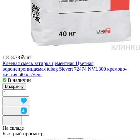
1 818.78 ₽/
шт
Клеевая смесь-затирка цементная Цветная
водонепроницаемая tubag Sievert 72474 NVL300 кремово-
желтая, 40 кг./меш
В наличии
В корзину
На складе
Быстрый просмотр